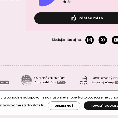
duše
Páči sa mi to
Sledujte nás aj na:
Overené zákazníkmi
Certifikovaný o
Zlatý certifikát -
Bezpečný nákup
vorenie
100 %
Č
áciu a pohodlné nakupovanie na našom e-shope. Na to potrebujeme uch
 uchovávame sa
dočítate tu
.
ODMIETNUŤ
POVOLIŤ COOKIE
Podmienky ochrany osobných údajov