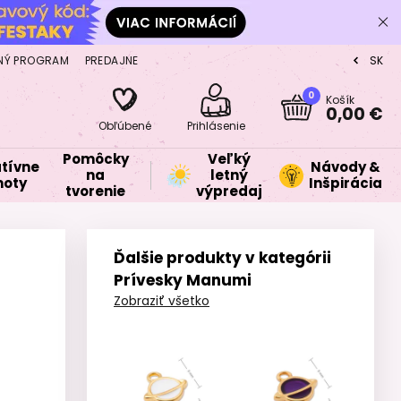
NÝ PROGRAM
PREDAJNE
SK
CZ
0
Košík
0,00 €
Obľúbené
Prihlásenie
Pomôcky
Veľký
tívne
Návody &
na
letný
oty
Inšpirácia
tvorenie
výpredaj
Ďalšie produkty v kategórii
Prívesky Manumi
Zobraziť všetko