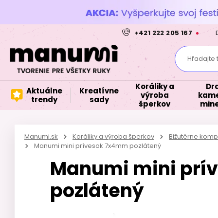
+421 222 205 167
Hľadajte 
Koráliky a
Dr
Aktuálne
Kreatívne
výroba
kame
trendy
sady
šperkov
mine
Manumi.sk
Koráliky a výroba šperkov
Bižutérne kom
Manumi mini prívesok 7x4mm pozlátený
Manumi mini prí
pozlátený