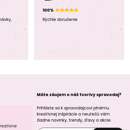
9mm pozlátený
9mm postriebrený
100%
návky,
Rýchle doručenie
Manumi spájací
Manumi spájací
diel mušľa
diel mušľa
9,5x7mm
9,5x7mm
pozlátený
postriebrený
Máte záujem o náš tvorivy spravodaj?
Prihláste sa k spravodajcovi plnému
Manumi prívesok
Manumi kruhový
kreatívnej inšpirácie a neutečú vám
srdce 10x9,5mm
rámik 19x17mm
žiadne novinky, trendy, zľavy a akcie.
pozlátený
pozlátený
kreatívne