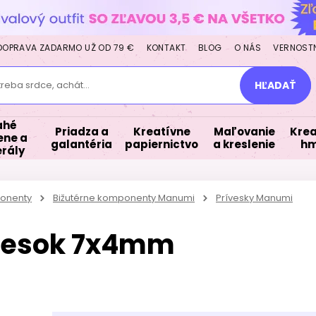
DOPRAVA ZADARMO UŽ OD 79 €
KONTAKT
BLOG
O NÁS
VERNOST
treba srdce, achát...
HĽADAŤ
ahé
Priadza a
Kreatívne
Maľovanie
Krea
ne a
galantéria
papiernictvo
a kreslenie
hm
rály
ponenty
Bižutérne komponenty Manumi
Prívesky Manumi
vesok 7x4mm