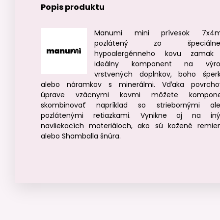
Popis produktu
Manumi mini prívesok 7x4
pozlátený zo špeciálne
hypoalergénneho kovu zamak 
ideálny komponent na výro
vrstvených doplnkov, boho šper
alebo náramkov s minerálmi. Vďaka povrcho
úprave vzácnymi kovmi môžete kompone
skombinovať napríklad so striebornými al
pozlátenými retiazkami. Vynikne aj na in
navliekacích materiáloch, ako sú kožené remie
alebo Shamballa šnúra.