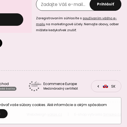
Prihlásiť
Zaregistrovaním súhlasíte s
používaním vášho e-
mailu
na marketingové účely. Nemajte obavy, odber
môžete kedykoľvek zrušiť.
Manumi kruhový
Manumi prívesok
rámik 19x17mm
polmesiac
postriebrený
13x11,5mm
pozlátený
bchod
Ecommerce Europe
CZ
SK
EU
Medzinárodný certifikát
eská kvalita
Manumi prívesok
Manumi prívesok
polmesiac
lotos 11x10mm
ovávať vaše súbory cookies. Aké informácie a akým spôsobom
13x11,5mm
pozlátený
postriebrený
S
Webdesign
valas.cz
|
E-shop vytvorila
Simplia.cz