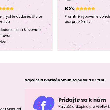
100%
er, rychle dodanie. Utcite
Promtné vybavenie objed
znovu
bez problémov.
dodanie aj na Slovensko
y tovar
yber
Najväčšia tvorivá komunita na SK a CZ trhu
Pridajte sa k nám
Najväčšia skupina pre všetky 
ovaru Manumi