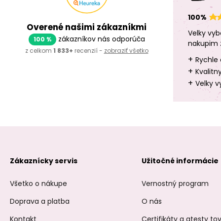
100%
Overené našimi zákazníkmi
Velky vyb
zákazníkov nás odporúča
100 %
nakupim 
z celkom
1 833+
recenzií -
zobraziť všetko
+
Rychle 
+
Kvalitn
+
Velky v
Zákaznícky servis
Užitočné informácie
Všetko o nákupe
Vernostný program
Doprava a platba
O nás
Kontakt
Certifikáty a atesty t