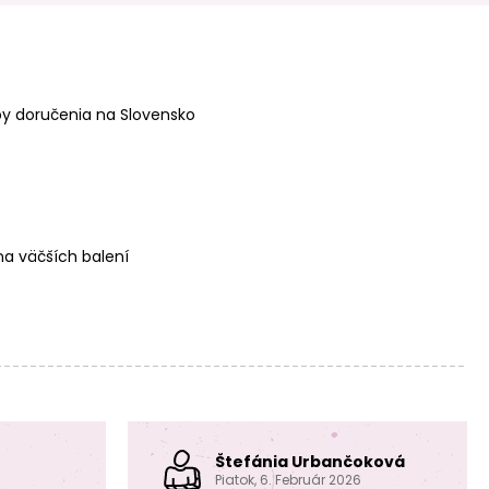
Manumi prívesok
Manumi prívesok
koliesko s lúčmi
pierko 22x7mm
10mm pozlátený
postriebrený
y doručenia na Slovensko
Manumi prívesok
Manumi prívesok
a väčších balení
srdce 16x8mm
srdce 16x8mm
pozlátený
postriebrený
Štefánia Urbančoková
Manumi prívesok
Manumi prívesok
koliesko s lúčmi
koliesko s lúčmi
Piatok, 6. Február 2026