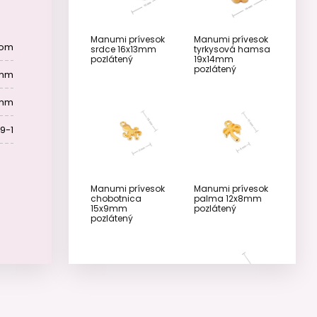
Manumi prívesok
Manumi prívesok
tom
srdce 16x13mm
tyrkysová hamsa
pozlátený
19x14mm
pozlátený
 mm
 mm
9-1
Manumi prívesok
Manumi prívesok
chobotnica
palma 12x8mm
15x9mm
pozlátený
pozlátený