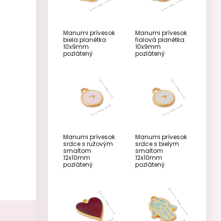
Manumi prívesok
Manumi prívesok
biela planétka
fialová planétka
10x9mm
10x9mm
pozlátený
pozlátený
Manumi prívesok
Manumi prívesok
srdce s ružovým
srdce s bielym
smaltom
smaltom
12x10mm
12x10mm
pozlátený
pozlátený