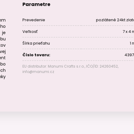
Parametre
mm
Prevedenie
pozlátené 24kt zla
ho
Veľkosť
7 x 4
je
bu
Šírka prieťahu
1
kov
vej
Číslo tovaru:
4397
nt
ebo
EU distributor: Manumi Crafts s.r.o., IČO/ID: 24260452,
ých
info@manumi.cz
nky