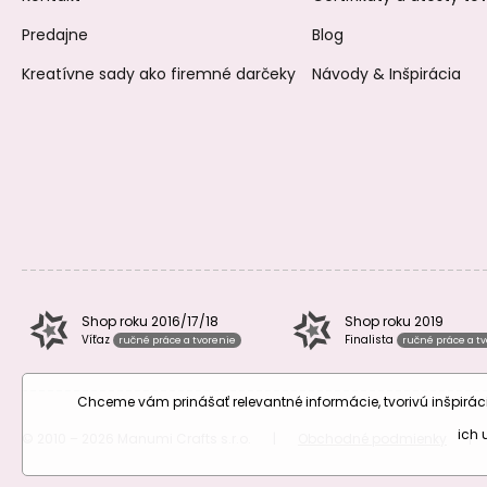
Predajne
Blog
Kreatívne sady ako firemné darčeky
Návody & Inšpirácia
Shop roku 2016/17/18
Shop roku 2019
Víťaz
Finalista
ručné práce a tvorenie
ručné práce a t
Chceme vám prinášať relevantné informácie, tvorivú inšpir
ich
© 2010 – 2026 Manumi Crafts s.r.o.
|
Obchodné podmienky
|