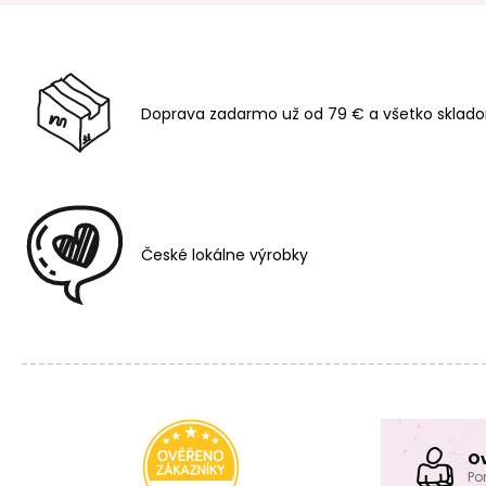
Doprava zadarmo už od 79 € a všetko sklado
České lokálne výrobky
O
Po