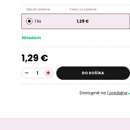
Obsah balenie
Cena za balenie
1 ks
1,29 €
Skladom
1,29 €
DO KOŠÍKA
Dostupné na
1 predajna