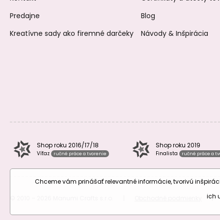
Predajne
Blog
Kreatívne sady ako firemné darčeky
Návody & Inšpirácia
Shop roku 2016/17/18
Shop roku 2019
Víťaz
Finalista
ručné práce a tvorenie
ručné práce a t
Chceme vám prinášať relevantné informácie, tvorivú inšpir
ich
© 2010 – 2026 Manumi Crafts s.r.o.
|
Obchodné podmienky
|