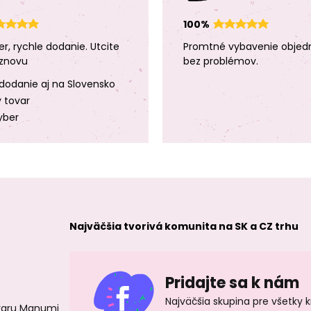
100%
er, rychle dodanie. Utcite
Promtné vybavenie objed
znovu
bez problémov.
dodanie aj na Slovensko
y tovar
yber
Najväčšia tvorivá komunita na SK a CZ trhu
Pridajte sa k nám
Najväčšia skupina pre všetky 
ovaru Manumi