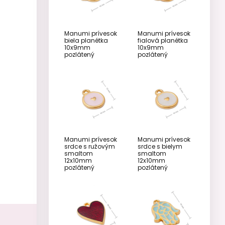
Manumi prívesok
Manumi prívesok
biela planétka
fialová planétka
10x9mm
10x9mm
pozlátený
pozlátený
Manumi prívesok
Manumi prívesok
srdce s ružovým
srdce s bielym
smaltom
smaltom
12x10mm
12x10mm
pozlátený
pozlátený