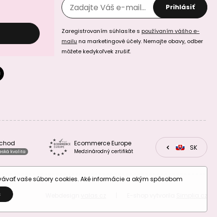
Prihlásiť
Zaregistrovaním súhlasíte s
používaním vášho e-
mailu
na marketingové účely. Nemajte obavy, odber
môžete kedykoľvek zrušiť.
Manumi prívesok
Manumi prívesok
polmesiac
polmesiac
13x11,5mm
13x11,5mm
pozlátený
postriebrený
bchod
Ecommerce Europe
CZ
SK
EU
Medzinárodný certifikát
eská kvalita
Manumi prívesok
Manumi prívesok
lotos 11x10mm
hviezda 14x11mm
ovávať vaše súbory cookies. Aké informácie a akým spôsobom
pozlátený
pozlátený
S
Webdesign
valas.cz
|
E-shop vytvorila
Simplia.cz