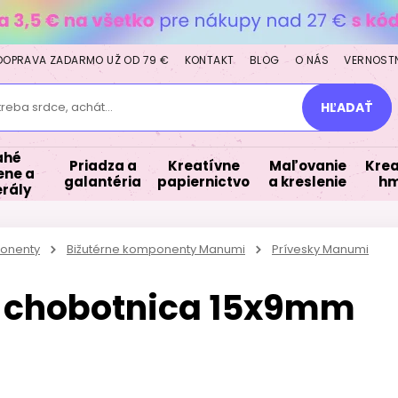
DOPRAVA ZADARMO UŽ OD 79 €
KONTAKT
BLOG
O NÁS
VERNOST
treba srdce, achát...
HĽADAŤ
ahé
Priadza a
Kreatívne
Maľovanie
Krea
ne a
galantéria
papiernictvo
a kreslenie
hm
rály
ponenty
Bižutérne komponenty Manumi
Prívesky Manumi
 chobotnica 15x9mm