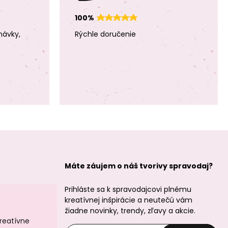
pozlátený
100%
návky,
Rýchle doručenie
Manumi spájací
Manumi prívesok
diel mušľa
srdce 10x9,5mm
9,5x7mm
pozlátený
postriebrený
Máte záujem o náš tvorivy spravodaj?
Prihláste sa k spravodajcovi plnému
Manumi kruhový
Manumi kruhový
kreatívnej inšpirácie a neutečú vám
rámik 19x17mm
rámik 19x17mm
žiadne novinky, trendy, zľavy a akcie.
pozlátený
postriebrený
kreatívne