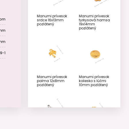
Manumi prívesok
Manumi prívesok
tom
srdce 16x13mm
tyrkysová hamsa
pozlátený
19x14mm
pozlátený
 mm
 mm
9-1
Manumi prívesok
Manumi prívesok
palma 12x8mm
koliesko s lúčmi
pozlátený
10mm pozlátený