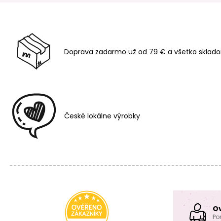
Doprava zadarmo už od 79 € a všetko sklado
České lokálne výrobky
O
Po