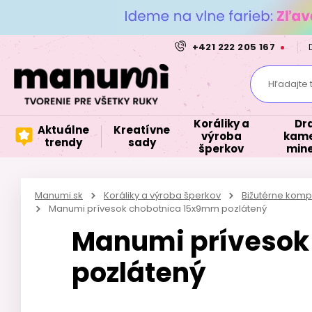
+421 222 205 167
Hľadajte 
Koráliky a
Dr
Aktuálne
Kreatívne
výroba
kame
trendy
sady
šperkov
mine
Manumi.sk
Koráliky a výroba šperkov
Bižutérne kom
Manumi prívesok chobotnica 15x9mm pozlátený
Manumi prívesok
pozlátený