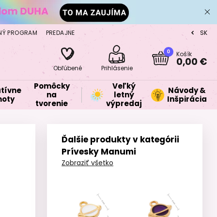
NÝ PROGRAM
PREDAJNE
SK
CZ
0
Košík
0,00 €
Obľúbené
Prihlásenie
Pomôcky
Veľký
tívne
Návody &
na
letný
oty
Inšpirácia
tvorenie
výpredaj
Ďalšie produkty v kategórii
Prívesky Manumi
Zobraziť všetko