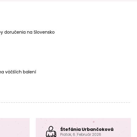
Manumi prívesok
Manumi prívesok
pierko 22x7mm
srdce 16x8mm
postriebrený
pozlátený
y doručenia na Slovensko
Manumi prívesok
Manumi prívesok
srdce 16x8mm
koliesko s lúčmi
a väčších balení
postriebrený
9mm pozlátený
Manumi prívesok
Manumi spájací
Štefánia Urbančoková
koliesko s lúčmi
diel mušľa
9mm postriebrený
9,5x7mm
Piatok, 6. Február 2026