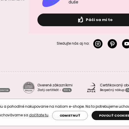
duše
Páči sa mi to
Sledujte nás aj na:
Overené zákazníkmi
Certifikovaný o
Zlatý certifikát -
Bezpečný nákup
vorenie
100 %
Č
áciu a pohodlné nakupovanie na našom e-shope. Na to potrebujeme uch
 uchovávame sa
dočítate tu
.
ODMIETNUŤ
POVOLIŤ COOKIE
Podmienky ochrany osobných údajov