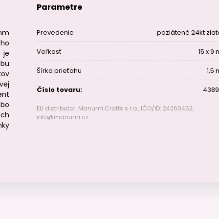
Parametre
9mm
Prevedenie
pozlátené 24kt zla
ho
Veľkosť
15 x 9
je
bu
Šírka prieťahu
1,5
kov
vej
Číslo tovaru:
4389
nt
ebo
EU distributor: Manumi Crafts s.r.o., IČO/ID: 24260452,
ých
info@manumi.cz
nky