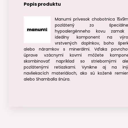
Popis produktu
Manumi prívesok chobotnica 15x
pozlátený zo špeciálne
hypoalergénneho kovu zamak 
ideálny komponent na výro
vrstvených doplnkov, boho šper
alebo náramkov s minerálmi. Vďaka povrcho
úprave vzácnymi kovmi môžete kompone
skombinovať napríklad so striebornými al
pozlátenými retiazkami. Vynikne aj na in
navliekacích materiáloch, ako sú kožené remie
alebo Shamballa šnúra.