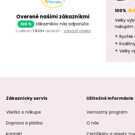
100%
Overené našimi zákazníkmi
Velky vyb
zákazníkov nás odporúča
100 %
nakupim 
z celkom
1 833+
recenzií -
zobraziť všetko
+
Rychle 
+
Kvalitn
+
Velky v
Zákaznícky servis
Užitočné informácie
Všetko o nákupe
Vernostný program
Doprava a platba
O nás
Kontakt
Certifikáty a atesty t