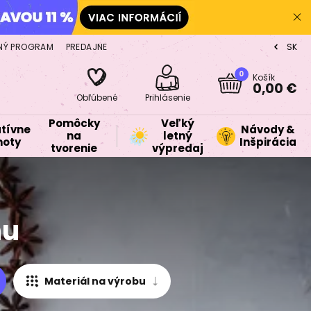
NÝ PROGRAM
PREDAJNE
SK
CZ
0
Košík
0,00 €
Obľúbené
Prihlásenie
Pomôcky
Veľký
tívne
Návody &
na
letný
oty
Inšpirácia
tvorenie
výpredaj
nu
Materiál na výrobu