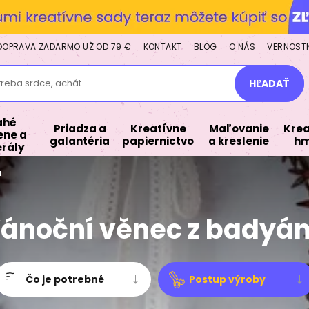
DOPRAVA ZADARMO UŽ OD 79 €
KONTAKT
BLOG
O NÁS
VERNOST
treba srdce, achát...
HĽADAŤ
ahé
Priadza a
Kreatívne
Maľovanie
Krea
ne a
galantéria
papiernictvo
a kreslenie
hm
rály
u
ánoční věnec z badyá
Čo je potrebné
Postup výroby