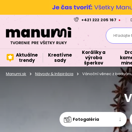
+421 222 205 167
Hľadajte 
Koráliky a
Dr
Aktuálne
Kreatívne
výroba
kame
trendy
sady
šperkov
mine
Manumi.sk
Návody & Inšpirácia
Vánoční věnec z badyán
V
Fotogaléria