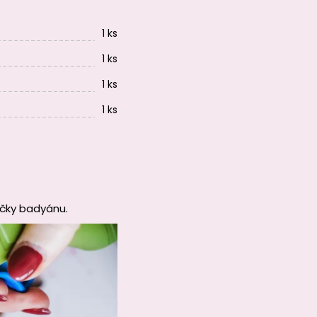
1 ks
1 ks
1 ks
1 ks
ičky badyánu.