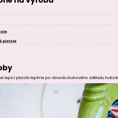
ebné na výrobu
tole
é pistole
oby
é lepící pistole lepíme po obvodu kruhového základu hvězd