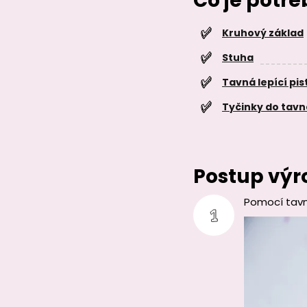
Čo je potr
Kruhový základ
Stuha
Tavná lepící pis
Tyčinky do tavn
Postup výr
Pomocí tavn