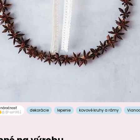
náročnosť
dekorácie
lepenie
kovové kruhy a rámy
Viano