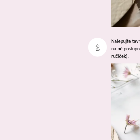
Nalepujte tavn
na ně postupn
ručiček).