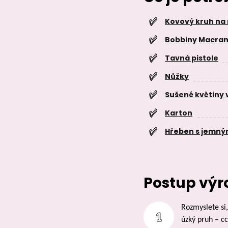
Kovový kruh n
Bobbiny Macram
Tavná pistole
Nůžky
Sušené květiny
Karton
Hřeben s jemný
Postup výr
Rozmyslete si,
úzký pruh – cc