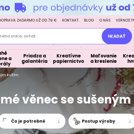
DOPRAVA ZADARMO UŽ OD 79 €
KONTAKT
BLOG
O NÁS
VERNOST
treba srdce, achát...
HĽADAŤ
ahé
Priadza a
Kreatívne
Maľovanie
Krea
ne a
galantéria
papiernictvo
a kreslenie
hm
rály
ým kvítím
mé věnec se sušeným 
Čo je potrebné
Postup výroby