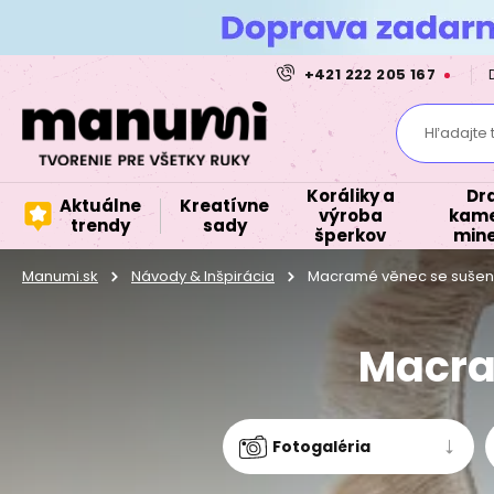
+421 222 205 167
Hľadajte 
Koráliky a
Dr
Aktuálne
Kreatívne
výroba
kame
trendy
sady
šperkov
mine
Manumi.sk
Návody & Inšpirácia
Macramé věnec se sušen
Macra
Fotogaléria