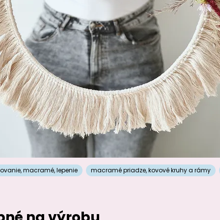
lovanie
,
macramé
,
lepenie
macramé priadze
,
kovové kruhy a rámy
ebné na výrobu