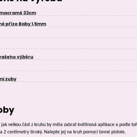
a macramé 33cm
é příze Baby 1,5mm
 vašeho výběru
mi zuby
oby
 jak velkou část z kruhu by měla zabrat květinová aplikace a podle toho
a 2 centimetry široký. Nalepte jej na kruh pomocí tavné pistole.