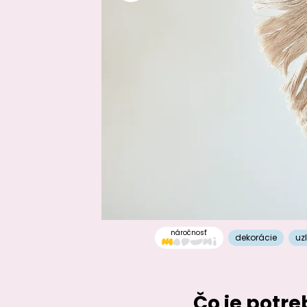
náročnosť
dekorácie
uz
Čo je potr