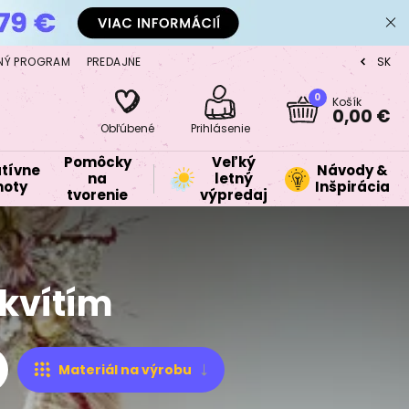
NÝ PROGRAM
PREDAJNE
SK
CZ
0
Košík
0,00 €
Obľúbené
Prihlásenie
Pomôcky
Veľký
tívne
Návody &
na
letný
oty
Inšpirácia
tvorenie
výpredaj
kvítím
Materiál na výrobu