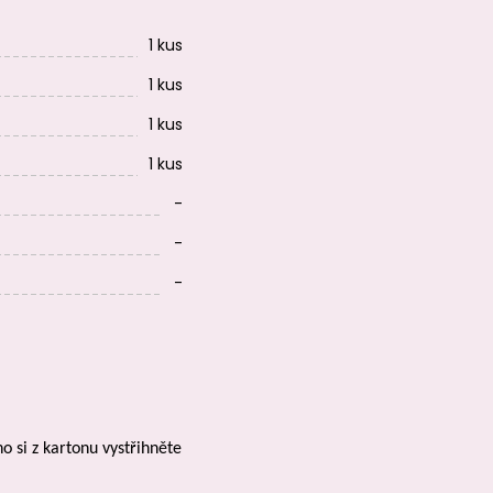
1 kus
1 kus
1 kus
1 kus
-
-
-
 si z kartonu vystřihněte 