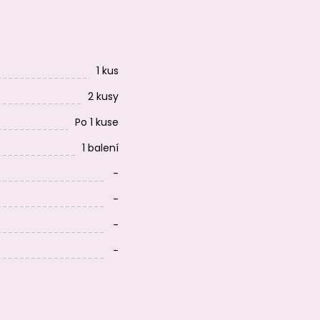
1 kus
2 kusy
Po 1 kuse
1 balení
-
-
-
-