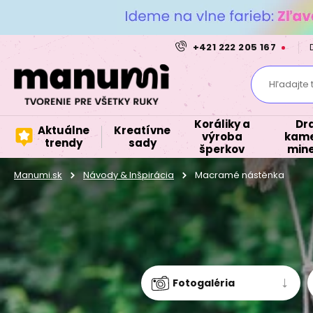
+421 222 205 167
Hľadajte 
Koráliky a
Dr
Aktuálne
Kreatívne
výroba
kame
trendy
sady
šperkov
mine
Manumi.sk
Návody & Inšpirácia
Macramé nástěnka
Fotogaléria