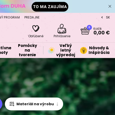
NÝ PROGRAM
PREDAJNE
SK
CZ
0
Košík
0,00 €
Obľúbené
Prihlásenie
Pomôcky
Veľký
tívne
Návody &
na
letný
oty
Inšpirácia
tvorenie
výpredaj
Materiál na výrobu