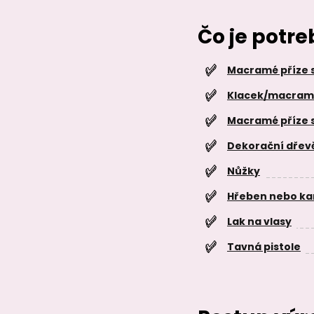
Čo je potr
Macramé příze 
Klacek/macram
Macramé příze s
Dekorační dřevě
Nůžky
Hřeben nebo ka
Lak na vlasy
Tavná pistole