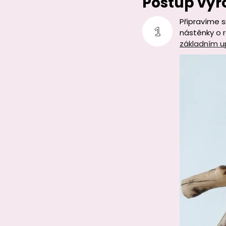
Postup výr
Připravíme s
nástěnky o 
základním u