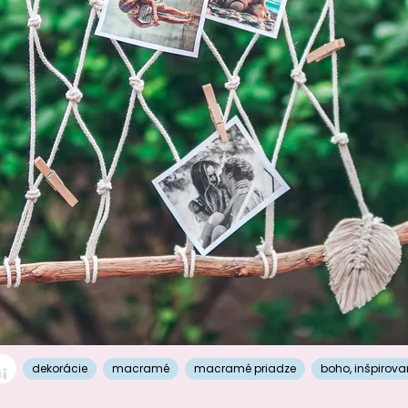
dekorácie
macramé
macramé priadze
boho
,
inšpirova