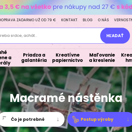
DOPRAVA ZADARMO UŽ OD 79 €
KONTAKT
BLOG
O NÁS
VERNOST
treba srdce, achát...
HĽADAŤ
ahé
Priadza a
Kreatívne
Maľovanie
Krea
ne a
galantéria
papiernictvo
a kreslenie
hm
rály
Macramé nástěnka
Čo je potrebné
Postup výroby