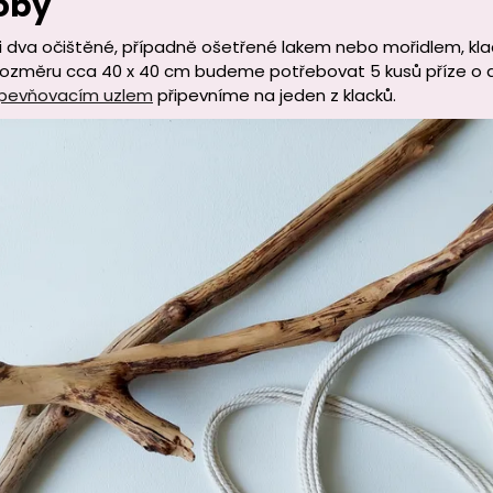
oby
i dva očištěné, případně ošetřené lakem nebo mořidlem, klac
rozměru cca 40 x 40 cm budeme potřebovat 5 kusů příze o dé
pevňovacím uzle
m
připevníme na jeden z klacků.