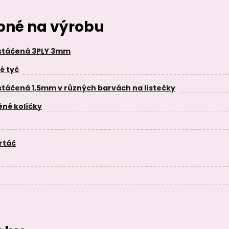
ebné na výrobu
stáčená 3PLY 3mm
é tyč
táčená 1,5mm v různých barvách na lístečky
né kolíčky
rtáč