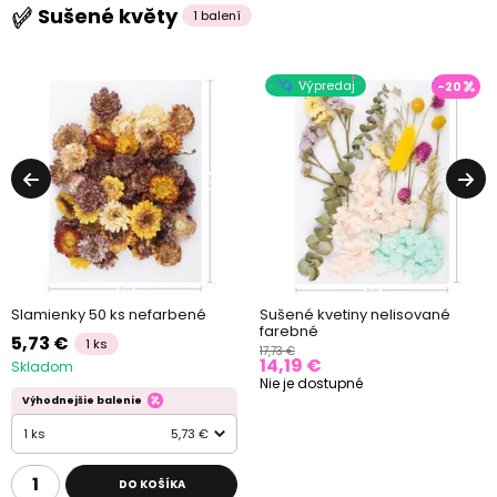
Sušené květy
1 balení
Výpredaj
-20
Slamienky 50 ks nefarbené
Sušené kvetiny nelisované
farebné
5,73 €
1 ks
17,73 €
14,19 €
Skladom
Nie je dostupné
Výhodnejšie balenie
1 ks
5,73 €
DO KOŠÍKA