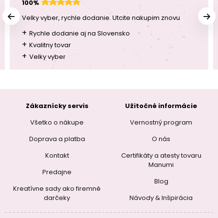
100%
Velky vyber, rychle dodanie. Utcite nakupim znovu
+
Rychle dodanie aj na Slovensko
+
Kvalitny tovar
+
Velky vyber
Zákaznícky servis
Užitočné informácie
Všetko o nákupe
Vernostný program
Doprava a platba
O nás
Kontakt
Certifikáty a atesty tovaru
Manumi
Predajne
Blog
Kreatívne sady ako firemné
darčeky
Návody & Inšpirácia