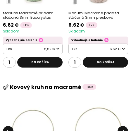
Manumi Macramé priadza
Manumi Macramé priadza
stáčaná 3mm Eucalyptus
stáčaná 3mm piesková
6,62 €
6,62 €
1 ks
1 ks
Skladom
Skladom
Výhodnejšie balenie
Výhodnejšie balenie
1 ks
6,62 €
1 ks
6,62 €
DO KOŠÍKA
DO KOŠÍKA
Kovový kruh na macramé
1 kus