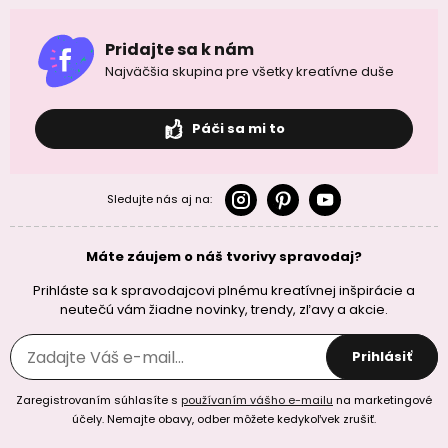
Pridajte sa k nám
Najväčšia skupina pre všetky kreatívne duše
Páči sa mi to
Sledujte nás aj na:
Máte záujem o náš tvorivy spravodaj?
Prihláste sa k spravodajcovi plnému kreatívnej inšpirácie a
neutečú vám žiadne novinky, trendy, zľavy a akcie.
Prihlásiť
Zaregistrovaním súhlasíte s
používaním vášho e-mailu
na marketingové
účely. Nemajte obavy, odber môžete kedykoľvek zrušiť.