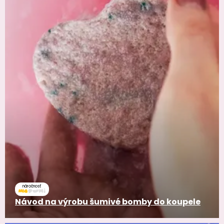
náročnosť
Návod na výrobu šumivé bomby do koupele