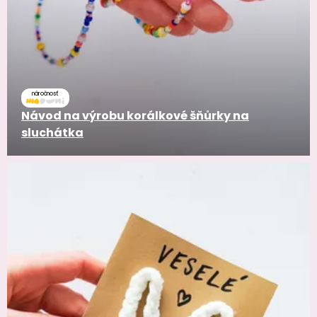
náročnosť
Návod na výrobu korálkové šňůrky na
sluchátka