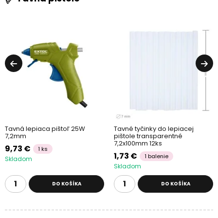
Tavná lepiaca pištoľ 25W
Tavné tyčinky do lepiacej
7,2mm
pištole transparentné
7,2x100mm 12ks
9,73 €
1 ks
1,73 €
1 balenie
Skladom
Skladom
DO KOŠÍKA
DO KOŠÍKA