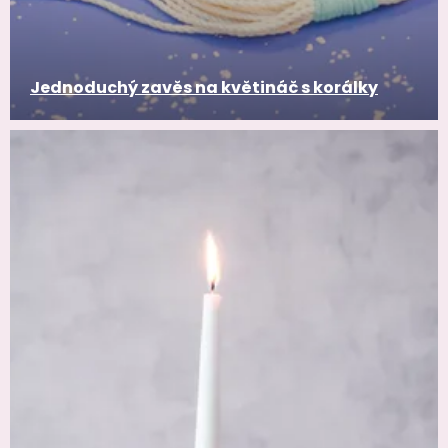
Jednoduchý zavěs na květináč s korálky