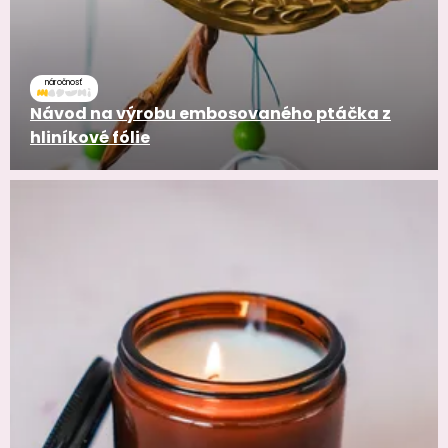
náročnosť
Návod na výrobu embosovaného ptáčka z
hliníkové fólie