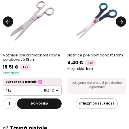
Nožnice pre domácnosť rovné
Nožnice pre domácnosť 17cm
celokovové 18cm
4,40 €
1 ks
15,51 €
1 ks
Nie je skladom
Skladom
Výhodnejšie balenie
Ľutujeme, ale produkt je aktuálne
vypredaný
1 ks
15,51 €
DO KOŠÍKA
STRÁŽIŤ DOSTUPNOST
Tavná pistole