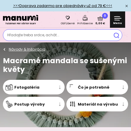
>>>Doprava zadarmo pre objednávky už od 79 €<<<
0
Menu
0,00 €
Obľúbené
Prihlásenie
Hľadajte treba srdce, achát...
Návody & Inšpirácia
Macramé mandala se sušenými
květy
Fotogaléria
Čo je potrebné
Postup výroby
Materiál na výrobu