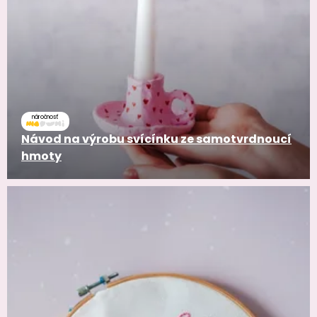
náročnosť
Návod na výrobu svícínku ze samotvrdnoucí
hmoty