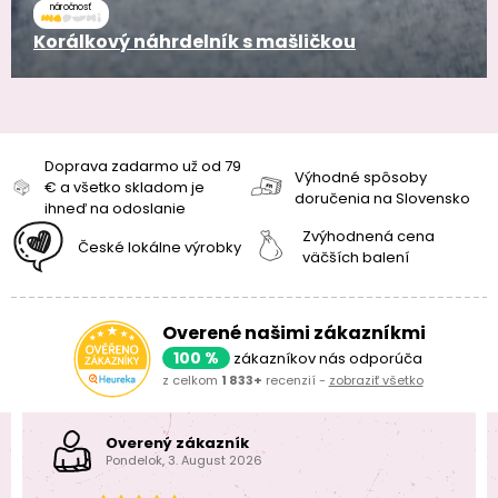
náročnosť
Korálkový náhrdelník s mašličkou
Doprava zadarmo už od 79
Výhodné spôsoby
€ a všetko skladom je
doručenia na Slovensko
ihneď na odoslanie
Zvýhodnená cena
České lokálne výrobky
väčších balení
Overené našimi zákazníkmi
100 %
zákazníkov nás odporúča
z celkom
1 833+
recenzií -
zobraziť všetko
Overený zákazník
Pondelok, 3. August 2026