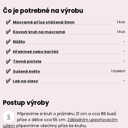
Čo je potrebné na výrobu
1 kus
Macramé příze stáčená 3mm
1 kus
Kovový kruh na macramé
-
Nůžky
-
Hřebínek nebo kartáč
-
Tavná pistole
1 balení
Sušené květy
-
Lak na vlasy
Postup výroby
Připravíme si kruh o průměru 21 cm a cca 86 kusů
příze o délce cca 55 cm.
Základním upevňovacím
uzlem
připevníme všechny příze ke kruhu.