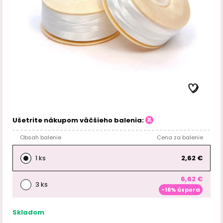
Ušetrite nákupom väčšieho balenia:
Obsah balenie
Cena za balenie
1 ks
2,62 €
6,62 €
3 ks
-16% úspora
Skladom