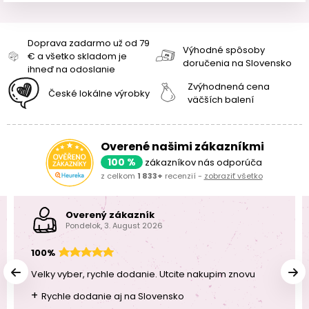
Doprava zadarmo už od 79
Výhodné spôsoby
€ a všetko skladom je
doručenia na Slovensko
ihneď na odoslanie
Zvýhodnená cena
České lokálne výrobky
väčších balení
Overené našimi zákazníkmi
100 %
zákazníkov nás odporúča
z celkom
1 833+
recenzií -
zobraziť všetko
Overený zákazník
Pondelok, 3. August 2026
100%
Velky vyber, rychle dodanie. Utcite nakupim znovu
+
Rychle dodanie aj na Slovensko