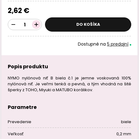
2,62 €
DO KOŠÍKA
Dostupné na
5 predajní
Popis produktu
NYMO nylónová niť B biela č.1 je jemne voskovaná 100%
nylónová niť. Je veľmi tenká a pevná, a tým vhodná na šité
šperky z TOHO, Miyuki a MATUBO korálikov.
Parametre
Prevedenie
biele
Veľkosť
0,2 mm