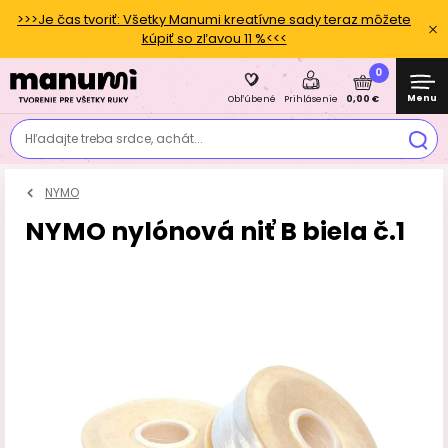
>>>Je čas tvoriť: Všetky Manumi kreatívne sady teraz môžete
kúpiť so zľavou 11 %<<<
0
Menu
0,00 €
Obľúbené
Prihlásenie
Hľadajte treba srdce, achát...
NYMO
NYMO nylónová niť B biela č.1