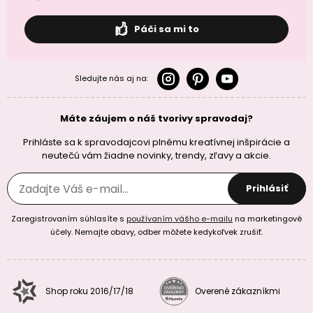
Páči sa mi to
Sledujte nás aj na:
Máte záujem o náš tvorivy spravodaj?
Prihláste sa k spravodajcovi plnému kreatívnej inšpirácie a
neutečú vám žiadne novinky, trendy, zľavy a akcie.
Prihlásiť
Zaregistrovaním súhlasíte s
používaním vášho e-mailu
na marketingové
účely. Nemajte obavy, odber môžete kedykoľvek zrušiť.
Shop roku 2016/17/18
Overené zákazníkmi