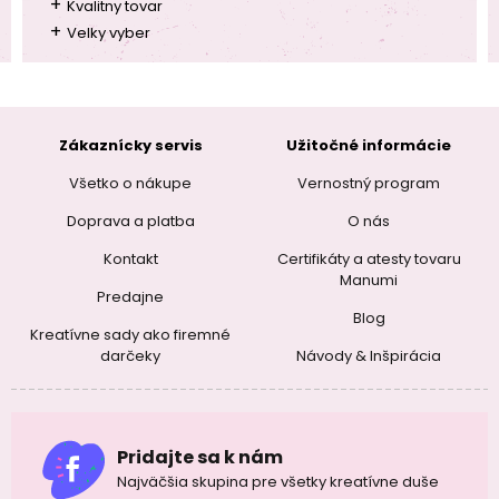
+
Kvalitny tovar
+
Velky vyber
Zákaznícky servis
Užitočné informácie
Všetko o nákupe
Vernostný program
Doprava a platba
O nás
Kontakt
Certifikáty a atesty tovaru
Manumi
Predajne
Blog
Kreatívne sady ako firemné
darčeky
Návody & Inšpirácia
Pridajte sa k nám
Najväčšia skupina pre všetky kreatívne duše