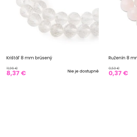
Krištáľ 8 mm brúsený
Ruženín 8 m
11,96 €
0,53 €
Nie je dostupné
8,37 €
0,37 €