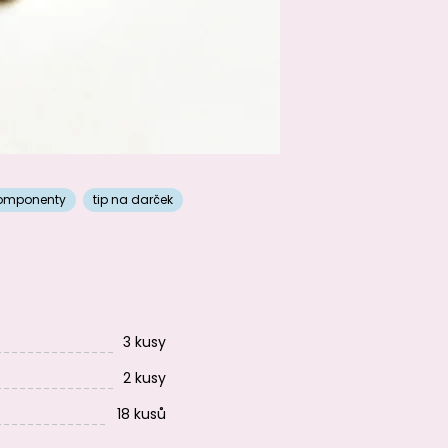
komponenty
tip na darček
3 kusy
2 kusy
18 kusů