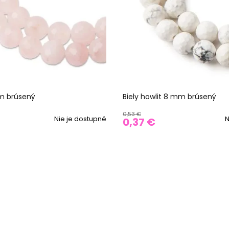
m brúsený
Biely howlit 8 mm brúsený
0,53 €
Nie je dostupné
N
0,37 €