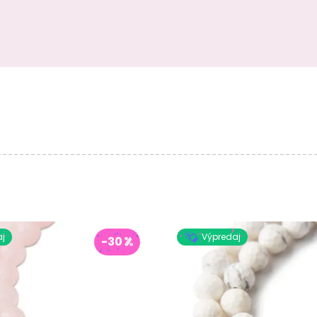
j
Výpredaj
-30