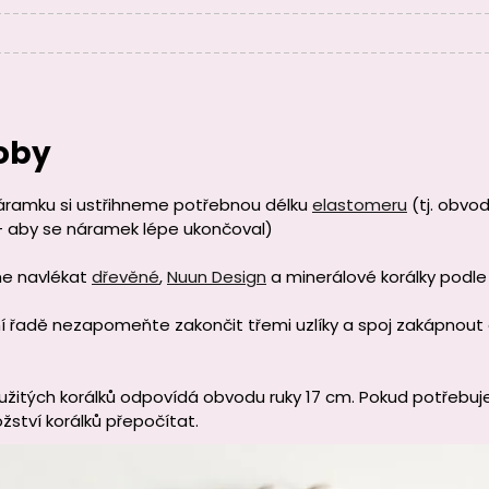
oby
áramku si ustřihneme potřebnou délku
elastomeru
(tj. obvo
- aby se náramek lépe ukončoval)
e navlékat
dřevěné
,
Nuun Design
a minerálové korálky podle
í řadě nezapomeňte zakončit třemi uzlíky a spoj zakápnou
žitých korálků odpovídá obvodu ruky 17 cm. Pokud potřebujete
žství korálků přepočítat.