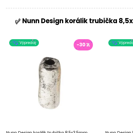
Nunn Design korálik trubička 8,
Výpredaj
Výpreda
-30
Nunn Design korálik trubička 8,5x3,5mm
Nunn Design 