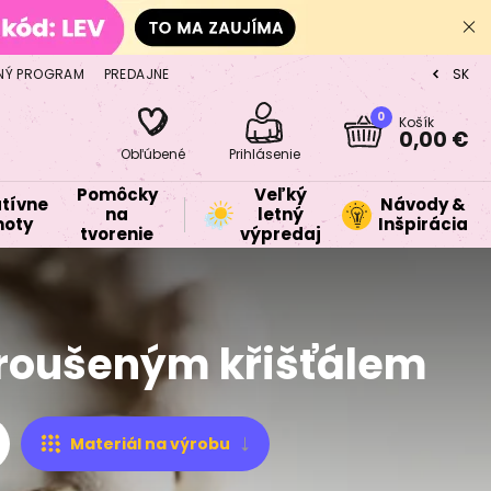
NÝ PROGRAM
PREDAJNE
SK
CZ
0
Košík
0,00 €
Obľúbené
Prihlásenie
Pomôcky
Veľký
tívne
Návody &
na
letný
oty
Inšpirácia
tvorenie
výpredaj
broušeným křišťálem
Materiál na výrobu