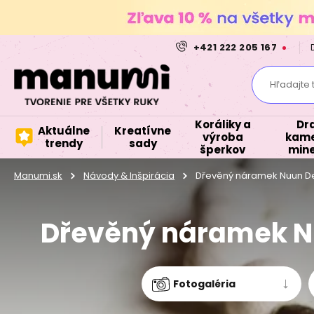
+421 222 205 167
Hľadajte 
Koráliky a
Dr
Aktuálne
Kreatívne
výroba
kame
trendy
sady
šperkov
mine
Manumi.sk
Návody & Inšpirácia
Dřevěný náramek Nuun De
Dřevěný náramek Nu
Fotogaléria