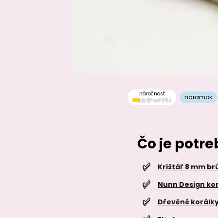
náročnosť
náramok
Čo je potr
Krištáľ 8 mm br
Nunn Design kor
Dřevěné korálky