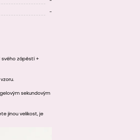
-
-
d svého zápěstí +
 vzoru.
t gelovým sekundovým
 jinou velikost, je