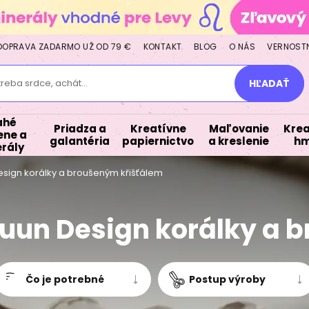
DOPRAVA ZADARMO UŽ OD 79 €
KONTAKT
BLOG
O NÁS
VERNOST
treba srdce, achát...
HĽADAŤ
ahé
Priadza a
Kreatívne
Maľovanie
Krea
ne a
galantéria
papiernictvo
a kreslenie
hm
rály
sign korálky a broušeným křišťálem
un Design korálky a 
Čo je potrebné
Postup výroby