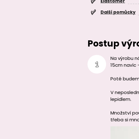
Elastomer
Další pomůcky
Postup výr
Na výrobu n
15cm navíc 
Poté budem
V neposledn
lepidlem.
Množství pou
třeba si mno