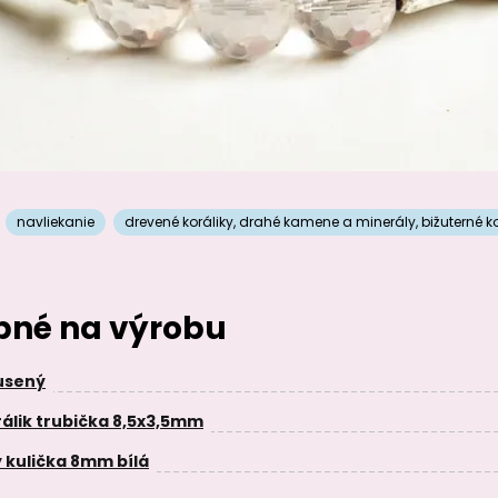
navliekanie
drevené koráliky
,
drahé kamene a minerály
,
bižuterné 
ebné na výrobu
úsený
álik trubička 8,5x3,5mm
 kulička 8mm bílá