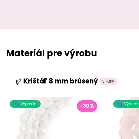
Materiál pre výrobu
Krištáľ 8 mm brúsený
3 kusy
Výpredaj
Výpreda
-30