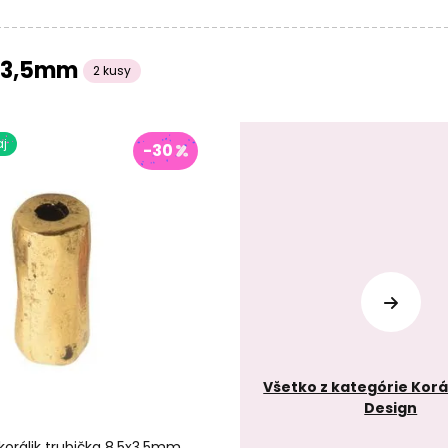
5x3,5mm
2 kusy
j
-30
Všetko z kategórie Korá
Design
korálik trubička 8,5x3,5mm