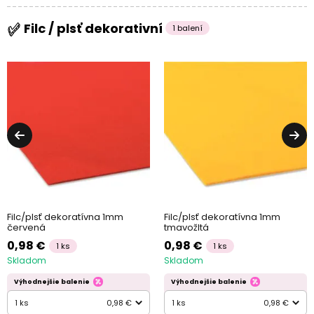
Filc / plsť dekorativní
1 balení
Filc/plsť dekoratívna 1mm
Filc/plsť dekoratívna 1mm
červená
tmavožltá
0,98 €
0,98 €
1 ks
1 ks
Skladom
Skladom
Výhodnejšie balenie
Výhodnejšie balenie
1 ks
0,98 €
1 ks
0,98 €