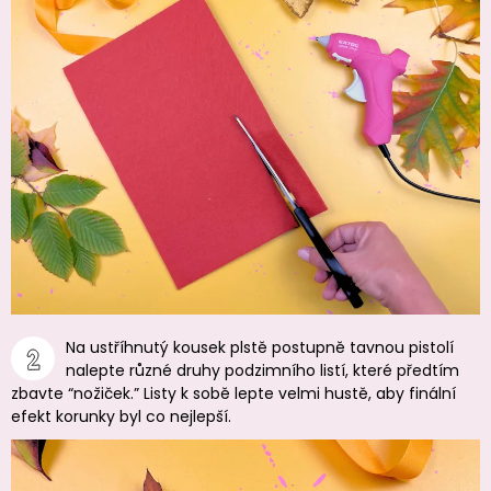
Na ustříhnutý kousek plstě postupně tavnou pistolí
nalepte různé druhy podzimního listí, které předtím
zbavte “nožiček.” Listy k sobě lepte velmi hustě, aby finální
efekt korunky byl co nejlepší.