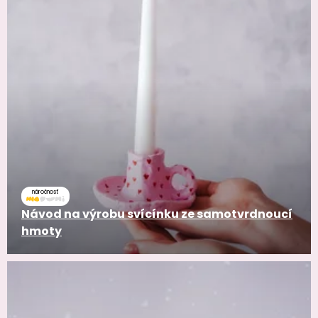
náročnosť
Návod na výrobu svícínku ze samotvrdnoucí
hmoty