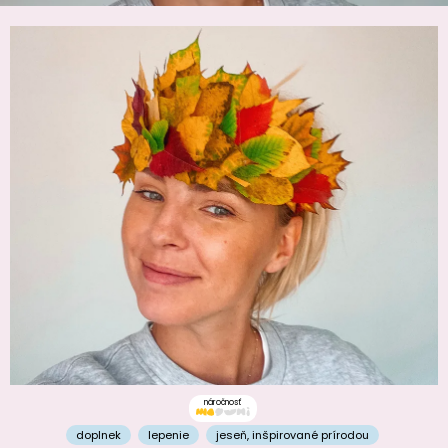
náročnosť
doplnek
lepenie
jeseň
,
inšpirované prírodou