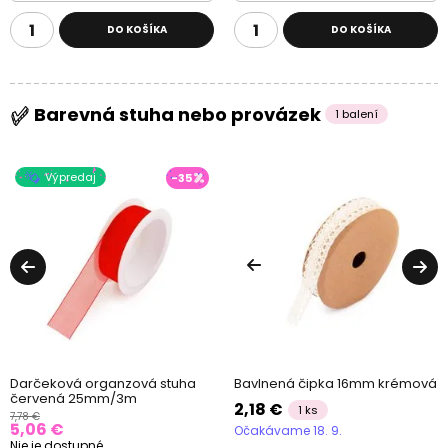
DO KOŠÍKA
DO KOŠÍKA
Barevná stuha nebo provázek
1 balení
Výpredaj
-35
Darčeková organzová stuha
Bavlnená čipka 16mm krémová
červená 25mm/3m
2,18 €
1 ks
7,78 €
5,06 €
Očakávame 18. 9.
Nie je dostupné