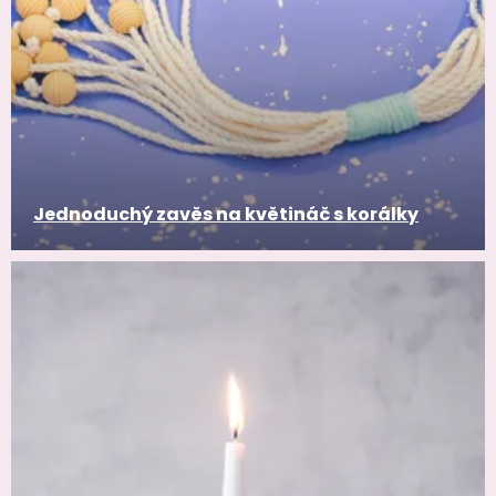
Jednoduchý zavěs na květináč s korálky