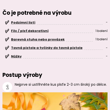
Čo je potrebné na výrobu
-
Podzimní listí
1 balení
Filc / plsť dekorativní
1 balení
Barevná stuha nebo provázek
-
Tavná pistole a tyčinky do tavné pistole
-
Nůžky
Postup výroby
Nejprve si ustřihněte kus plsťe 2-3 cm široký po délce.