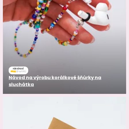
náročnosť
Návod na výrobu korálkové šňůrky na
sluchátka