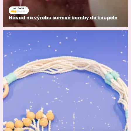
náročnosť
Návod na výrobu šumivé bomby do koupele