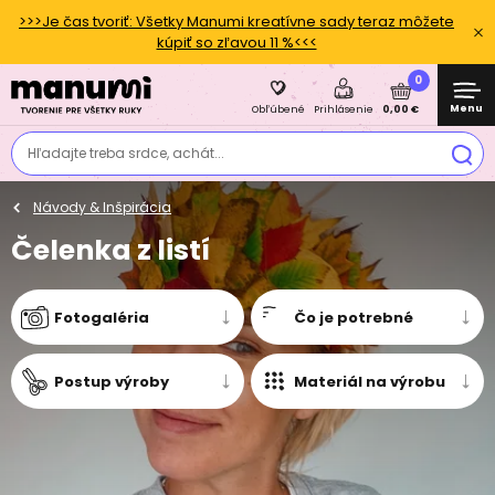
>>>Je čas tvoriť: Všetky Manumi kreatívne sady teraz môžete
kúpiť so zľavou 11 %<<<
0
Menu
0,00 €
Obľúbené
Prihlásenie
Hľadajte treba srdce, achát...
Návody & Inšpirácia
Čelenka z listí
Fotogaléria
Čo je potrebné
Postup výroby
Materiál na výrobu