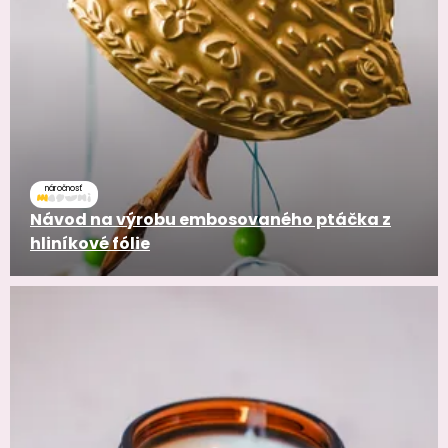
náročnosť
Návod na výrobu embosovaného ptáčka z
hliníkové fólie