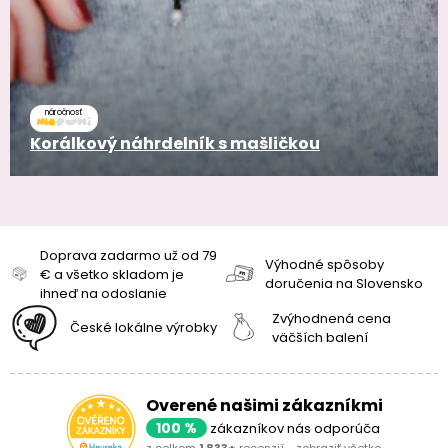
náročnosť
Korálkový náhrdelník s mašličkou
Doprava zadarmo už od 79
Výhodné spôsoby
€ a všetko skladom je
doručenia na Slovensko
ihneď na odoslanie
Zvýhodnená cena
České lokálne výrobky
väčších balení
Overené našimi zákazníkmi
100 %
zákazníkov nás odporúča
z celkom
1 833+
recenzií -
zobraziť všetko