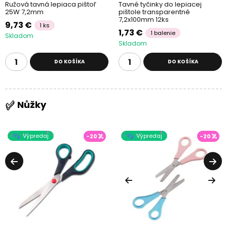
Ružová tavná lepiaca pištoľ
Tavné tyčinky do lepiacej
25W 7,2mm
pištole transparentné
7,2x100mm 12ks
9,73 €
1 ks
1,73 €
1 balenie
Skladom
Skladom
DO KOŠÍKA
DO KOŠÍKA
Nůžky
Výpredaj
Výpredaj
-20
-20