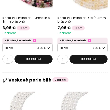
Koráliky z minerálu Turmalín A
Koráliky z minerálu Citrín 4mm
3mm brúsené
brúsené
3,96 €
7,96 €
18 cm
18 cm
Skladom
Skladom
Výhodnejšie balenie
Výhodnejšie balenie
18 cm
3,96 €
18 cm
7,96 €
DO KOŠÍKA
DO KOŠÍKA
Voskové perle bílé
2 balení