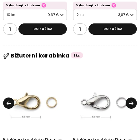
Výhodnejšie balenie
Výhodnejšie balenie
10 ks
0,67 €
2 ks
3,87 €
DO KOŠÍKA
DO KOŠÍKA
Bižuterní karabinka
1 ks
Bižutérna karabínka 13mm vo
Bižutérna karabínka 13mm vo