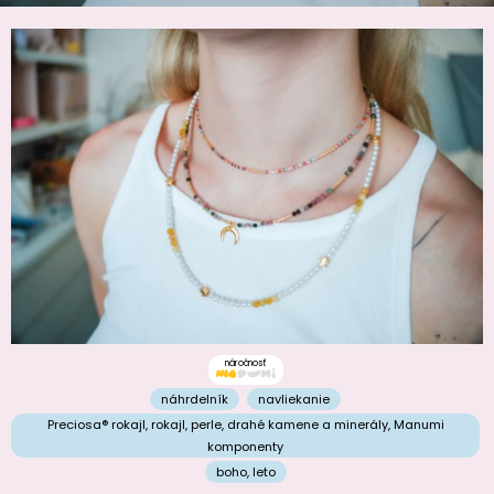
náročnosť
náhrdelník
navliekanie
Preciosa® rokajl
,
rokajl
,
perle
,
drahé kamene a minerály
,
Manumi
komponenty
boho
,
leto