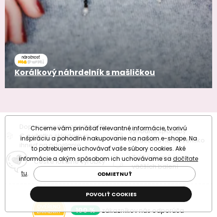
náročnosť
Korálkový náhrdelník s mašličkou
Doprava zadarmo už od 79
Chceme vám prinášať relevantné informácie, tvorivú
Výhodné spôsoby
€ a všetko skladom je
inšpiráciu a pohodlné nakupovanie na našom e-shope. Na
doručenia na Slovensko
ihneď na odoslanie
to potrebujeme uchovávať vaše súbory cookies. Aké
Zvýhodnená cena
informácie a akým spôsobom ich uchovávame sa
dočítate
České lokálne výrobky
väčších balení
tu
.
ODMIETNUŤ
POVOLIŤ COOKIES
Overené našimi zákazníkmi
100 %
zákazníkov nás odporúča