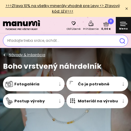
>>>Zľava 10% na všetky minerály vhodné pre Levy <> Zľavový
kód: LEV<<<
0
Menu
0,00 €
Obľúbené
Prihlásenie
Hľadajte treba srdce, achát...
Návody & Inšpirácia
Boho vrstvený náhrdelník
Fotogaléria
Čo je potrebné
Postup výroby
Materiál na výrobu