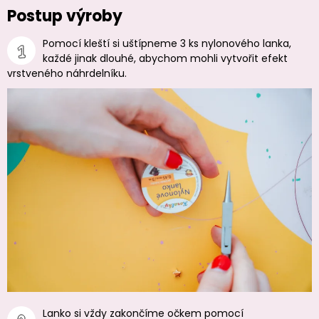
Postup výroby
Pomocí kleští si uštípneme 3 ks nylonového lanka,
každé jinak dlouhé, abychom mohli vytvořit efekt
vrstveného náhrdelníku.
Lanko si vždy zakončíme očkem pomocí