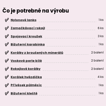
Čo je potrebné na výrobu
1 ks
Nylonové lanko
6 ks
Zamačkávací rokajl
3 ks
Spojovací kroužek
1 ks
Bižuterní karabinka
2 balení
Korálky z broušených minerálů
2 balení
Voskové perle bílé
2 balení
Rokajlové korálky
4 ks
Korálek hvězdička
1 ks
Přívěsek půlměsíc
1 ks
Bižuterní kleště