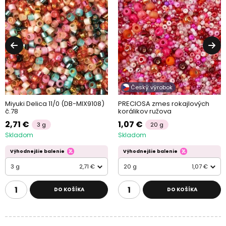
Český výrobok
Miyuki Delica 11/0 (DB-MIX9108)
PRECIOSA zmes rokajlových
č.78
korálikov ružova
2,71 €
1,07 €
3 g
20 g
Skladom
Skladom
Výhodnejšie balenie
Výhodnejšie balenie
3 g
2,71 €
20 g
1,07 €
DO KOŠÍKA
DO KOŠÍKA