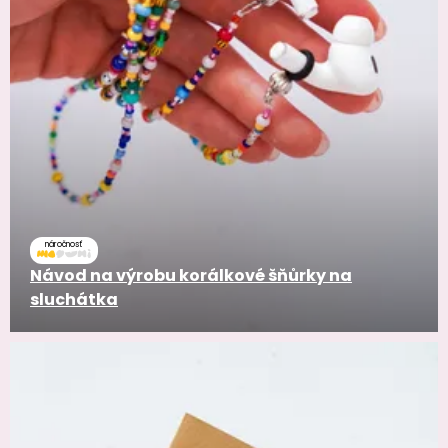
náročnosť
Návod na výrobu korálkové šňůrky na
sluchátka