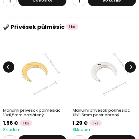
DO KOŠÍKA
DO KOŠÍKA
Přívěsek půlměsíc
1 ks
Manumi prívesok polmesiac
Manumi prívesok polmesiac
13x11,5mm pozlátený
13x11,5mm postriebrený
1,56 €
1,29 €
1 ks
1 ks
Skladom
Skladom