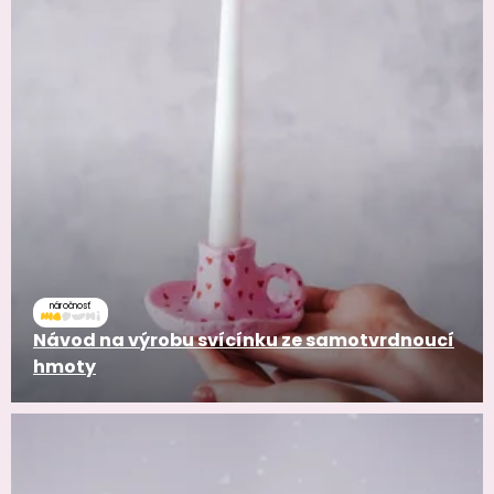
náročnosť
Návod na výrobu svícínku ze samotvrdnoucí
hmoty