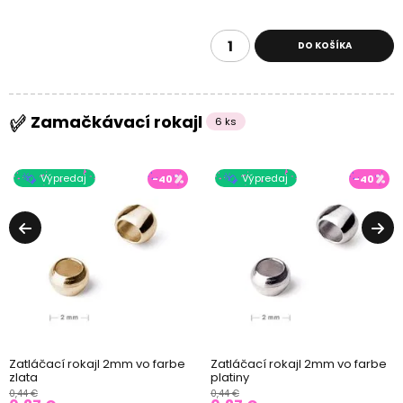
DO KOŠÍKA
Zamačkávací rokajl
6 ks
Výpredaj
Výpredaj
-40
-40
Zatláčací rokajl 2mm vo farbe
Zatláčací rokajl 2mm vo farbe
zlata
platiny
0,44 €
0,44 €