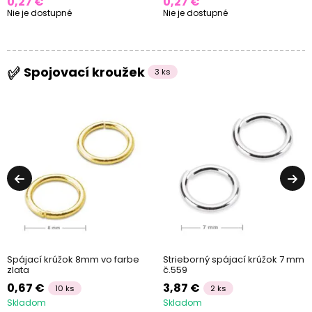
0,27 €
0,27 €
Nie je dostupné
Nie je dostupné
Spojovací kroužek
3 ks
Spájací krúžok 8mm vo farbe
Strieborný spájací krúžok 7 mm
zlata
č.559
0,67 €
3,87 €
10 ks
2 ks
Skladom
Skladom