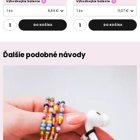
Výhodnejšie balenie
Výhodnejšie balenie
1 ks
8,84 €
1 ks
11,07 €
DO KOŠÍKA
DO KOŠÍKA
Ďalšie podobné návody