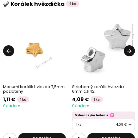
Korálek hvězdička
4 ks
Manumi korálik hviezda 7,5mm
Strieborný korálik hviezda
pozlátený
6mm č.1142
1,11 €
4,09 €
1 ks
1 ks
Skladom
Skladom
Výhodnejšie balenie
1 ks
4,09 €