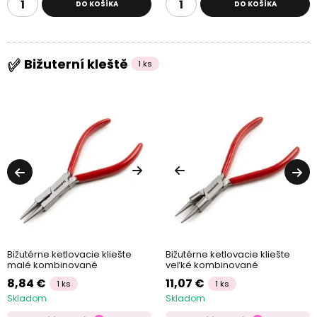
DO KOŠÍKA
DO KOŠÍKA
Bižuterní kleště
1 ks
Bižutérne ketlovacie kliešte
Bižutérne ketlovacie kliešte
malé kombinované
veľké kombinované
8,84 €
11,07 €
1 ks
1 ks
Skladom
Skladom