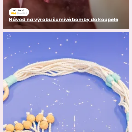
náročnosť
Návod na výrobu šumivé bomby do koupele