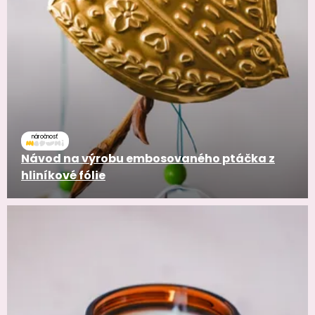
náročnosť
Návod na výrobu embosovaného ptáčka z
hliníkové fólie