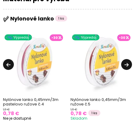
Nylonové lanko
1 ks
Výpredaj
Výpredaj
-30
-30
Nylónove lanko 0,45mm/3m
Nylónove lanko 0,45mm/3m
pastelovo ružove č.4
ružove č.5
1,11 €
1,11 €
0,78 €
0,78 €
1 ks
Nie je dostupné
Skladom