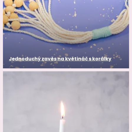
Jednoduchý zavěs na květináč s korálky