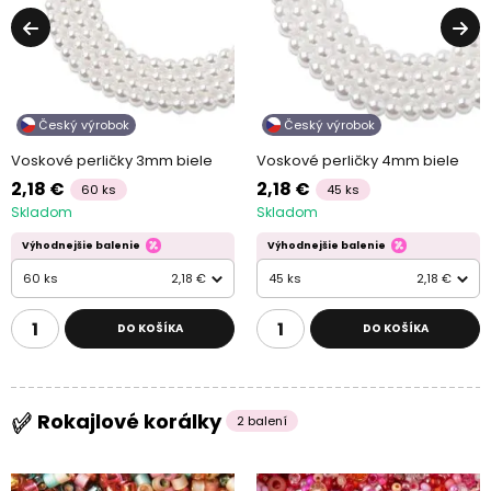
Český výrobok
Český výrobok
Voskové perličky 3mm biele
Voskové perličky 4mm biele
2,18 €
2,18 €
60 ks
45 ks
Skladom
Skladom
Výhodnejšie balenie
Výhodnejšie balenie
60 ks
2,18 €
45 ks
2,18 €
DO KOŠÍKA
DO KOŠÍKA
Rokajlové korálky
2 balení