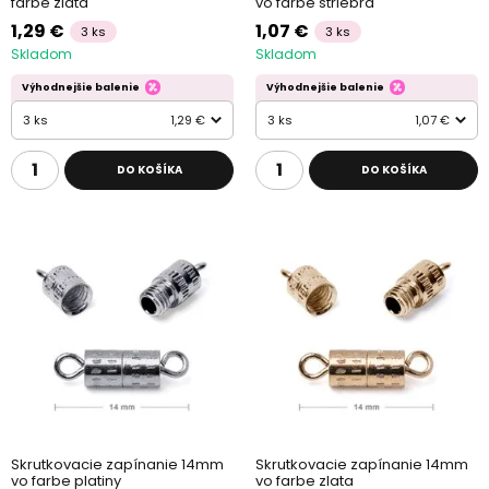
farbe zlata
vo farbe striebra
1,29 €
1,07 €
3 ks
3 ks
Skladom
Skladom
Výhodnejšie balenie
Výhodnejšie balenie
3 ks
1,29 €
3 ks
1,07 €
DO KOŠÍKA
DO KOŠÍKA
Skrutkovacie zapínanie 14mm
Skrutkovacie zapínanie 14mm
vo farbe platiny
vo farbe zlata