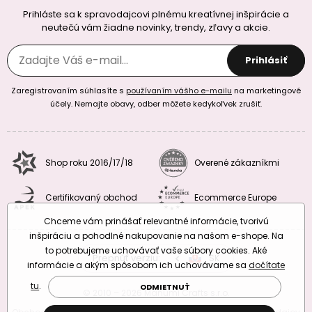
Prihláste sa k spravodajcovi plnému kreatívnej inšpirácie a
neutečú vám žiadne novinky, trendy, zľavy a akcie.
Prihlásiť
Zaregistrovaním súhlasíte s
používaním vášho e-mailu
na marketingové
účely. Nemajte obavy, odber môžete kedykoľvek zrušiť.
Shop roku 2016/17/18
Overené zákazníkmi
Certifikovaný obchod
Ecommerce Europe
Chceme vám prinášať relevantné informácie, tvorivú
inšpiráciu a pohodlné nakupovanie na našom e-shope. Na
to potrebujeme uchovávať vaše súbory cookies. Aké
Prepnúť verziu:
CZ
SK
EU
RO
informácie a akým spôsobom ich uchovávame sa
dočítate
tu
.
ODMIETNUŤ
© 2010 – 2026 Manumi Crafts s.r.o.