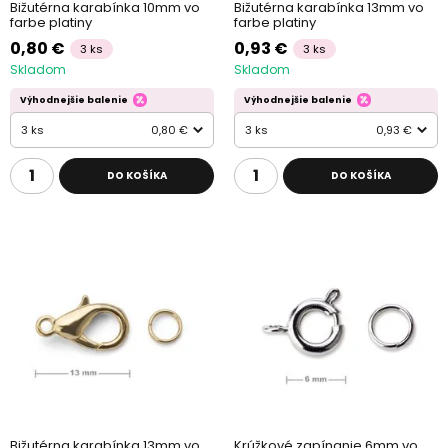
Bižutérna karabínka 10mm vo
Bižutérna karabínka 13mm vo
farbe platiny
farbe platiny
0,80 €
0,93 €
3 ks
3 ks
Skladom
Skladom
Výhodnejšie balenie
Výhodnejšie balenie
3 ks
0,80 €
3 ks
0,93 €
DO KOŠÍKA
DO KOŠÍKA
Bižutérna karabínka 13mm vo
Krúžkové zapínanie 6mm vo