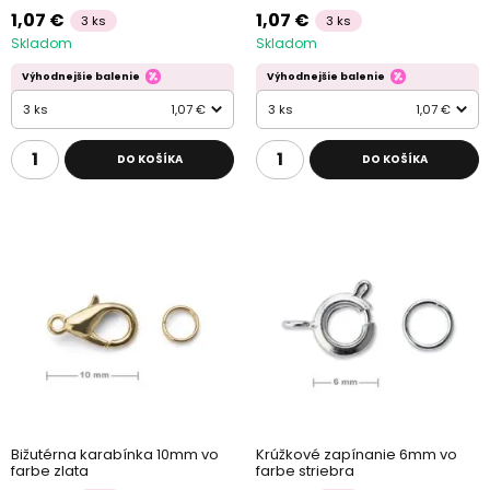
1,07 €
1,07 €
3 ks
3 ks
Skladom
Skladom
Výhodnejšie balenie
Výhodnejšie balenie
3 ks
1,07 €
3 ks
1,07 €
DO KOŠÍKA
DO KOŠÍKA
Bižutérna karabínka 10mm vo
Krúžkové zapínanie 6mm vo
farbe zlata
farbe striebra