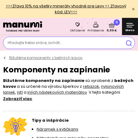
>>>Zľava 10% na všetky minerály vhodné pre Levy <> Zľavový
kód: LEV<<<
0
Menu
0,00 €
Obľúbené
Prihlásenie
Hľadajte treba srdce, achát...
Bižutérne komponenty z bežných kovov
Komponenty na zapínanie
Bižutérne komponenty na zapínanie
sú vyrobené z
bežných
kovov
a sú určené na výrobu šperkov z
retiazok
,
nylonových
laniek
,
nití
a
iných návlekových materiálov
. V tejto kategórii
nájdete
bižutérne karabínky
,
pružinové krúžky
,
skrutkovacie
,
Zobraziť viac
viacradové
,
mechanické
,
závesné
,
magnetické
aj
americké
zapínania
.
Tipy a inšpirácie
Náramek s kytičkami