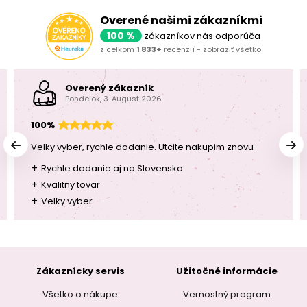
Overené našimi zákazníkmi
100 %
zákazníkov nás odporúča
z celkom
1 833+
recenzií -
zobraziť všetko
Overený zákazník
Pondelok, 3. August 2026
100%
Velky vyber, rychle dodanie. Utcite nakupim znovu
+
Rychle dodanie aj na Slovensko
+
Kvalitny tovar
+
Velky vyber
Zákaznícky servis
Užitočné informácie
Všetko o nákupe
Vernostný program