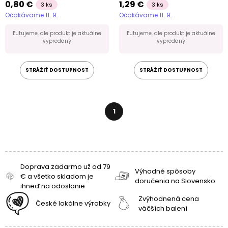
0,80 €
1,29 €
3 ks
3 ks
Očakávame 11. 9.
Očakávame 11. 9.
Ľutujeme, ale produkt je aktuálne
Ľutujeme, ale produkt je aktuálne
vypredaný
vypredaný
STRÁŽIŤ DOSTUPNOST
STRÁŽIŤ DOSTUPNOST
1
Doprava zadarmo už od 79
Výhodné spôsoby
€ a všetko skladom je
doručenia na Slovensko
ihneď na odoslanie
Zvýhodnená cena
České lokálne výrobky
väčších balení