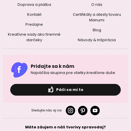
Doprava a platba
O nás
Kontakt
Certifikáty a atesty tovaru
Manumi
Predajne
Blog
Kreatívne sady ako firemné
darčeky
Návody & Inšpirácia
Pridajte sa k nám
Najväčšia skupina pre všetky kreatívne duše
Páči sa mi to
Sledujte nás aj na:
Máte záujem o náš tvorivy spravodaj?