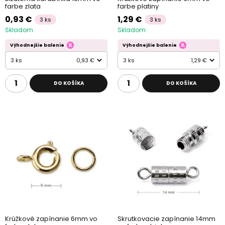
farbe zlata
farbe platiny
0,93 €
1,29 €
3 ks
3 ks
Skladom
Skladom
Výhodnejšie balenie
Výhodnejšie balenie
3 ks
0,93 €
3 ks
1,29 €
DO KOŠÍKA
DO KOŠÍKA
Krúžkové zapínanie 6mm vo
Skrutkovacie zapínanie 14mm