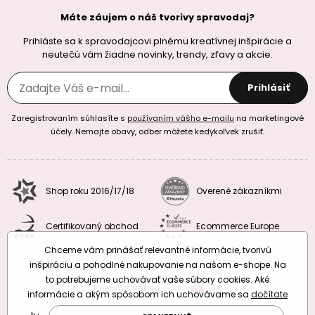
Máte záujem o náš tvorivy spravodaj?
Prihláste sa k spravodajcovi plnému kreatívnej inšpirácie a
neutečú vám žiadne novinky, trendy, zľavy a akcie.
Prihlásiť
Zaregistrovaním súhlasíte s
používaním vášho e-mailu
na marketingové
účely. Nemajte obavy, odber môžete kedykoľvek zrušiť.
Shop roku 2016/17/18
Overené zákazníkmi
Certifikovaný obchod
Ecommerce Europe
Chceme vám prinášať relevantné informácie, tvorivú
inšpiráciu a pohodlné nakupovanie na našom e-shope. Na
to potrebujeme uchovávať vaše súbory cookies. Aké
Prepnúť verziu:
CZ
SK
EU
RO
informácie a akým spôsobom ich uchovávame sa
dočítate