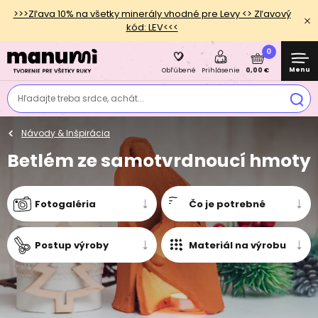
>>>Zľava 10% na všetky minerály vhodné pre Levy <> Zľavový
kód: LEV<<<
0
Menu
0,00 €
Obľúbené
Prihlásenie
Hľadajte treba srdce, achát...
Návody & Inšpirácia
Betlém ze samotvrdnoucí hmoty
Fotogaléria
Čo je potrebné
Postup výroby
Materiál na výrobu