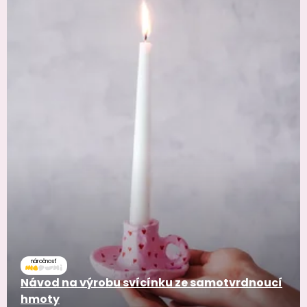
náročnosť
Návod na výrobu svícínku ze samotvrdnoucí
hmoty