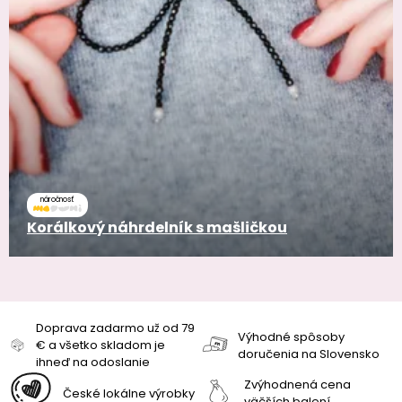
náročnosť
Korálkový náhrdelník s mašličkou
Doprava zadarmo už od 79
Výhodné spôsoby
€ a všetko skladom je
doručenia na Slovensko
ihneď na odoslanie
Zvýhodnená cena
České lokálne výrobky
väčších balení