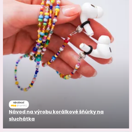
náročnosť
Návod na výrobu korálkové šňůrky na
sluchátka