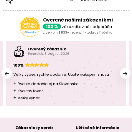
Overené našimi zákazníkmi
100 %
zákazníkov nás odporúča
z celkom
1 833+
recenzií -
zobraziť všetko
Overený zákazník
Pondelok, 3. August 2026
100%
Velky vyber, rychle dodanie. Utcite nakupim znovu
+
Rychle dodanie aj na Slovensko
+
Kvalitny tovar
+
Velky vyber
Zákaznícky servis
Užitočné informácie