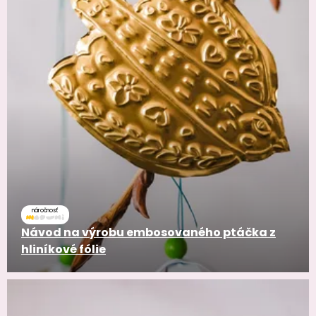
náročnosť
Návod na výrobu embosovaného ptáčka z
hliníkové fólie