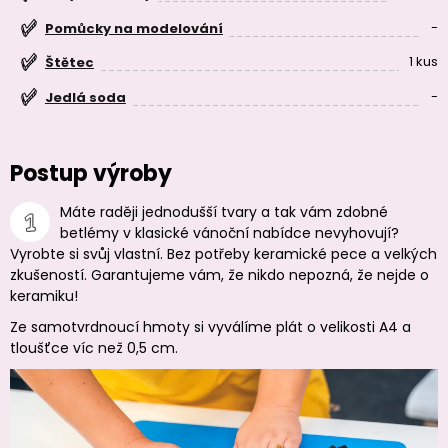
-
Pomůcky na modelování
1 kus
Štětec
-
Jedlá soda
Postup výroby
Máte raději jednodušší tvary a tak vám zdobné
betlémy v klasické vánoční nabídce nevyhovují?
Vyrobte si svůj vlastní. Bez potřeby keramické pece a velkých
zkušeností. Garantujeme vám, že nikdo nepozná, že nejde o
keramiku!
Ze samotvrdnoucí hmoty si vyválíme plát o velikosti A4 a
tloušťce víc než 0,5 cm.