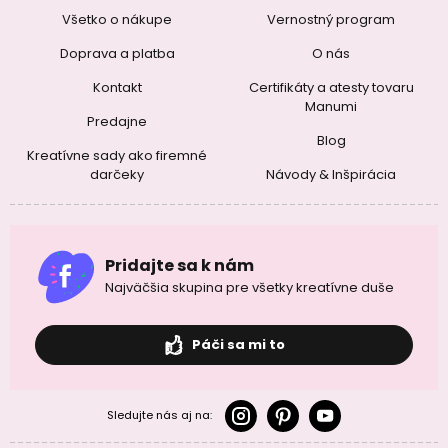
Všetko o nákupe
Vernostný program
Doprava a platba
O nás
Kontakt
Certifikáty a atesty tovaru
Manumi
Predajne
Blog
Kreatívne sady ako firemné
darčeky
Návody & Inšpirácia
Pridajte sa k nám
Najväčšia skupina pre všetky kreatívne duše
Páči sa mi to
Sledujte nás aj na: