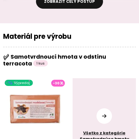
ZOBRAZIŤ CELÝ POSTUP
Materiál pre výrobu
Samotvrdnoucí hmota v odstínu
terracota
1 kus
Výpredaj
-30
Všetko z kategórie
Samotvrdnúce hmoty