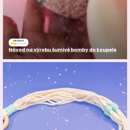
náročnosť
Návod na výrobu šumivé bomby do koupele