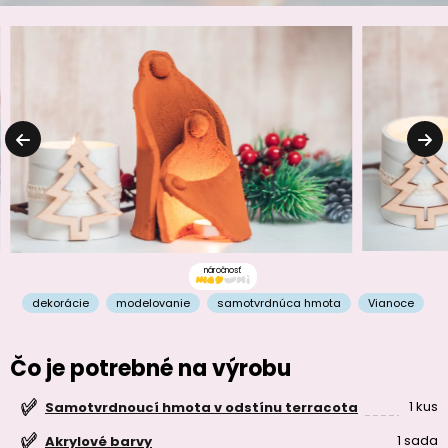
náročnosť
dekorácie
modelovanie
samotvrdnúca hmota
Vianoce
Čo je potrebné na výrobu
1 kus
Samotvrdnoucí hmota v odstínu terracota
1 sada
Akrylové barvy