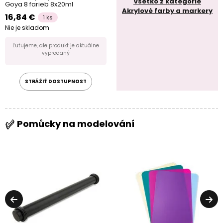
Všetko z kategórie
Goya 8 farieb 8x20ml
Akrylové farby a markery
16,84 €
1 ks
Nie je skladom
Ľutujeme, ale produkt je aktuálne
vypredaný
STRÁŽIŤ DOSTUPNOST
Pomůcky na modelování