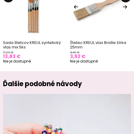
Sada štetcov KREUL syntetický
Štetec KREUL vlas Bristle šírka
vlas mix 5ks
25mm
17,29 €
4,40 €
13,83 €
3,52 €
Nie je dostupné
Nie je dostupné
Ďalšie podobné návody