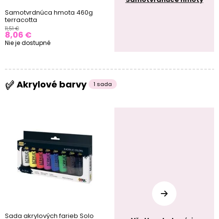
Samotvrdnúca hmota 460g
terracotta
11,51 €
8,06 €
Nie je dostupné
Akrylové barvy
1 sada
Sada akrylových farieb Solo