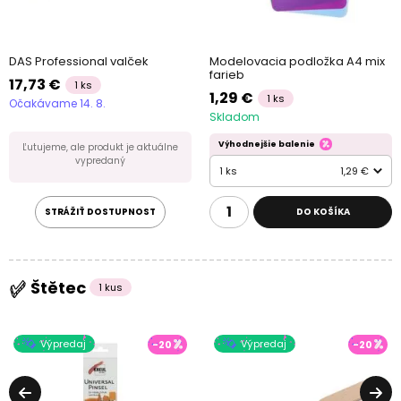
DAS Professional valček
Modelovacia podložka A4 mix
farieb
17,73 €
1 ks
1,29 €
1 ks
Očakávame 14. 8.
Skladom
Výhodnejšie balenie
Ľutujeme, ale produkt je aktuálne
vypredaný
1 ks
1,29 €
STRÁŽIŤ DOSTUPNOST
DO KOŠÍKA
Štětec
1 kus
Výpredaj
Výpredaj
-20
-20