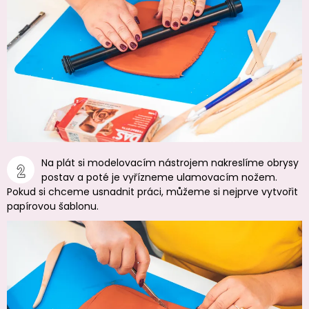
Na plát si modelovacím nástrojem nakreslíme obrysy
postav a poté je vyřízneme ulamovacím nožem.
Pokud si chceme usnadnit práci, můžeme si nejprve vytvořit
papírovou šablonu.