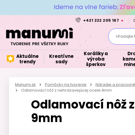
+421 222 205 167
Hľadajte 
Koráliky a
Dr
Aktuálne
Kreatívne
výroba
kame
trendy
sady
šperkov
mine
Manumi.sk
Pomôcky na tvorenie
Náradie a pracovné
Odlamovací nôž z nehrdzavejúcej ocele 9mm
Odlamovací nôž z
9mm