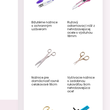
Bižutérne nožnice
Ružový
s ochranným
odlamovací nôž z
uzáverom
nehrdzavejúcej
ocele s výstuhou
18mm
Nožnice pre
Vyšívacie nožnice
domácnosť rovné
s ozdobnou
celokovové 18cm
rukoväťou 9cm
nehrdzavejúca
oceľ