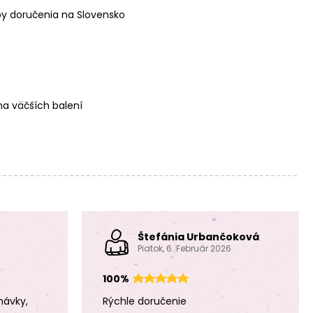
y doručenia na Slovensko
Nožnice pre
Nožnice pre
ľavákov s
ľavákov špicaté
okrúhlou špičkou
13cm
13cm
a väčších balení
Detské nožnice
špicaté 13,5 cm
Štefánia Urbančoková
Piatok, 6. Február 2026
100%
návky,
Rýchle doručenie