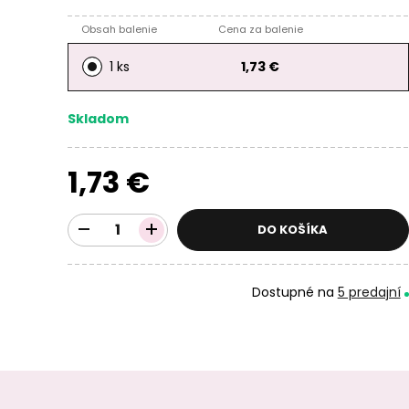
Obsah balenie
Cena za balenie
1 ks
1,73 €
Skladom
1,73 €
DO KOŠÍKA
Dostupné na
5 predajní