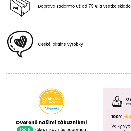
Doprava zadarmo už od 79 € a všetko sklado
České lokálne výrobky
O
Po
100%
Overené našimi zákazníkmi
Velky vyb
zákazníkov nás odporúča
100 %