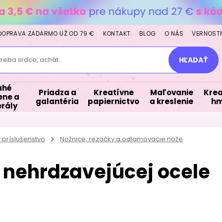
DOPRAVA ZADARMO UŽ OD 79 €
KONTAKT
BLOG
O NÁS
VERNOST
treba srdce, achát...
HĽADAŤ
ahé
Priadza a
Kreatívne
Maľovanie
Krea
ne a
galantéria
papiernictvo
a kreslenie
hm
rály
 príslušenstvo
Nožnice, rezačky a odlamovacie nože
 nehrdzavejúcej ocele