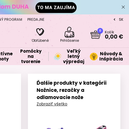
NÝ PROGRAM
PREDAJNE
SK
CZ
0
Košík
0,00 €
Obľúbené
Prihlásenie
Pomôcky
Veľký
tívne
Návody &
na
letný
oty
Inšpirácia
tvorenie
výpredaj
Ďalšie produkty v kategórii
Nožnice, rezačky a
odlamovacie nože
Zobraziť všetko