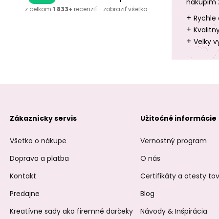
nakupim 
z celkom
1 833+
recenzií -
zobraziť všetko
+
Rychle 
+
Kvalitn
+
Velky v
Zákaznícky servis
Užitočné informácie
Všetko o nákupe
Vernostný program
Doprava a platba
O nás
Kontakt
Certifikáty a atesty t
Predajne
Blog
Kreatívne sady ako firemné darčeky
Návody & Inšpirácia