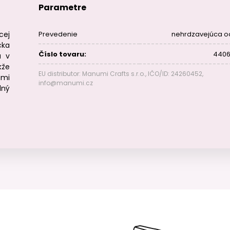
Parametre
cej
Prevedenie
nehrdzavejúca o
cka
Číslo tovaru:
4406
á v
kže
EU distributor: Manumi Crafts s.r.o., IČO/ID: 24260452,
mi
info@manumi.cz
lný