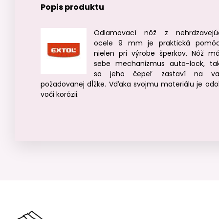
Popis produktu
Odlamovací nôž z nehrdzavejú
ocele 9 mm je praktická pomô
nielen pri výrobe šperkov. Nôž m
sebe mechanizmus auto-lock, ta
sa jeho čepeľ zastaví na va
požadovanej dĺžke. Vďaka svojmu materiálu je odo
voči korózii.