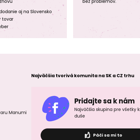
znovu
bez problémov.
dodanie aj na Slovensko
y tovar
yber
Najväčšia tvorivá komunita na SK a CZ trhu
Pridajte sa k nám
Najväčšia skupina pre všetky 
ovaru Manumi
duše
Páči sa mi to