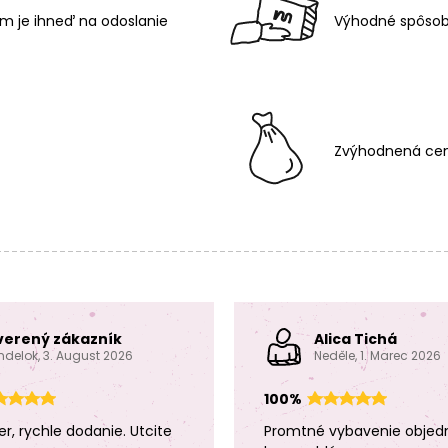
m je ihneď na odoslanie
Výhodné spôsob
Zvýhodnená cen
verený zákazník
Alica Tichá
ndelok, 3. August 2026
Neděle, 1. Marec 2026
100%
er, rychle dodanie. Utcite
Promtné vybavenie objed