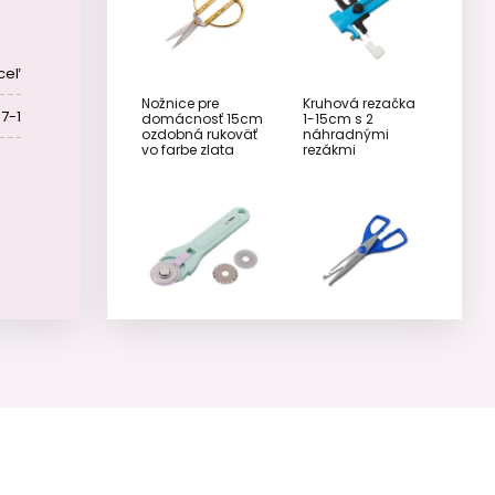
ceľ
Nožnice pre
Kruhová rezačka
7-1
domácnosť 15cm
1-15cm s 2
ozdobná rukoväť
náhradnými
vo farbe zlata
rezákmi
Kruhový rezák s
Nožnice na papier
náhradnými
na kreatívne
kotúčmi
tvorenie oblúčiky a
zúbky 17cm