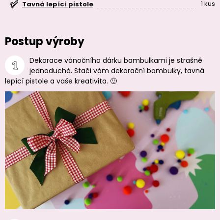
1 kus
Tavná lepící pistole
Postup výroby
Dekorace vánočního dárku bambulkami je strašně
jednoduchá. Stačí vám dekorační bambulky, tavná
lepící pistole a vaše kreativita. 🙂