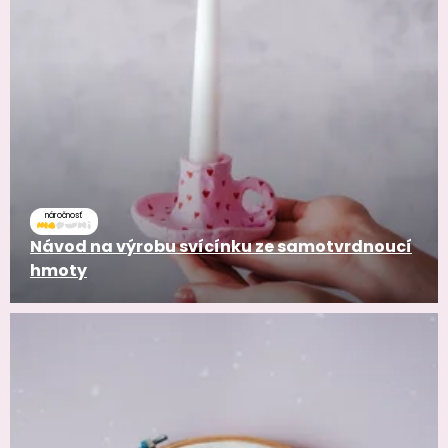
náročnosť
Návod na výrobu svícínku ze samotvrdnoucí
hmoty