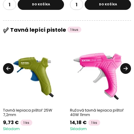
DO KOŠÍKA
DO KOŠÍKA
Tavná lepící pistole
1 kus
Tavná lepiaca pištoľ 25W
Ružová tavná lepiaca pištoľ
7,2mm
40W 11mm
9,73 €
14,18 €
1 ks
1 ks
Skladom
Skladom