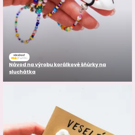
náročnosť
Návod na výrobu korálkové šňůrky na
sluchátka