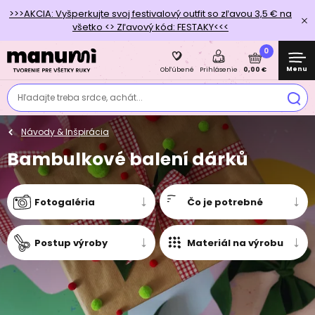
>>>AKCIA: Vyšperkujte svoj festivalový outfit so zľavou 3,5 € na
všetko <> Zľavový kód: FESTAKY<<<
0
Menu
0,00 €
Obľúbené
Prihlásenie
Hľadajte treba srdce, achát...
Návody & Inšpirácia
Bambulkové balení dárků
Fotogaléria
Čo je potrebné
Postup výroby
Materiál na výrobu