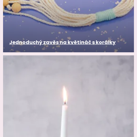
Jednoduchý zavěs na květináč s korálky