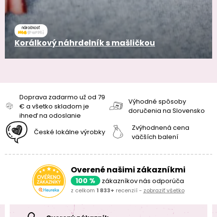
náročnosť
Korálkový náhrdelník s mašličkou
Doprava zadarmo už od 79
Výhodné spôsoby
€ a všetko skladom je
doručenia na Slovensko
ihneď na odoslanie
Zvýhodnená cena
České lokálne výrobky
väčších balení
Overené našimi zákazníkmi
100 %
zákazníkov nás odporúča
z celkom
1 833+
recenzií -
zobraziť všetko