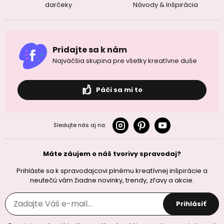
darčeky
Návody & Inšpirácia
Pridajte sa k nám
Najväčšia skupina pre všetky kreatívne duše
Páči sa mi to
Sledujte nás aj na:
Máte záujem o náš tvorivy spravodaj?
Prihláste sa k spravodajcovi plnému kreatívnej inšpirácie a
neutečú vám žiadne novinky, trendy, zľavy a akcie.
Prihlásiť