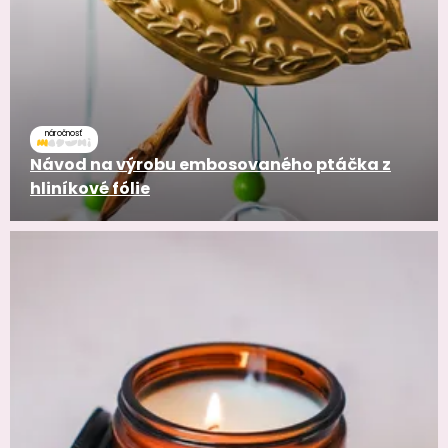
náročnosť
Návod na výrobu embosovaného ptáčka z
hliníkové fólie