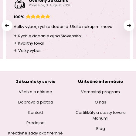
Overený zákazník
Pondelok, 3. August 2026
100%
Velky vyber, rychle dodanie. Utcite nakupim znovu
+
Rychle dodanie aj na Slovensko
+
Kvalitny tovar
+
Velky vyber
Zákaznícky servis
Užitočné informácie
Všetko o nákupe
Vernostný program
Doprava a platba
O nás
Kontakt
Certifikáty a atesty tovaru
Manumi
Predajne
Blog
Kreatívne sady ako firemné