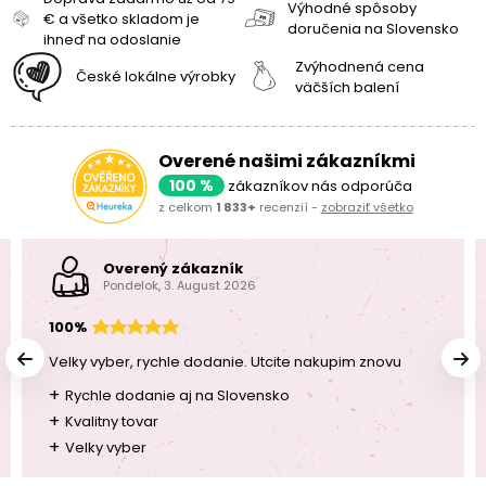
Výhodné spôsoby
€ a všetko skladom je
doručenia na Slovensko
ihneď na odoslanie
Zvýhodnená cena
České lokálne výrobky
väčších balení
Overené našimi zákazníkmi
100 %
zákazníkov nás odporúča
z celkom
1 833+
recenzií -
zobraziť všetko
Overený zákazník
Pondelok, 3. August 2026
100%
Velky vyber, rychle dodanie. Utcite nakupim znovu
+
Rychle dodanie aj na Slovensko
+
Kvalitny tovar
+
Velky vyber