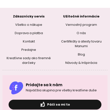
Zákaznícky servis
Užitočné informácie
Všetko o nákupe
Vernostný program
Doprava a platba
O nás
Kontakt
Certifikáty a atesty tovaru
Manumi
Predajne
Blog
Kreatívne sady ako firemné
darčeky
Návody & Inšpirácia
Pridajte sa k nám
Najväčšia skupina pre všetky kreatívne duše
Páči sa mi to