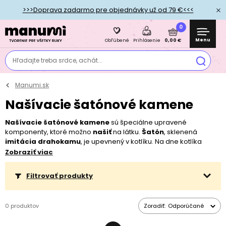
>>>Doprava zadarmo pre objednávky už od 79 €<<<
0
Menu
0,00 €
Obľúbené
Prihlásenie
Hľadajte treba srdce, achát...
Manumi.sk
Našívacie šatónové kamene
Našívacie šatónové kamene
sú špeciálne upravené
komponenty, ktoré možno
našiť
na látku.
Šatón
, sklenená
imitácia drahokamu
, je upevnený v kotlíku. Na dne kotlíka
nájdete otvory, ktoré sú dostatočne veľké pre
prevlečenie ihly s
Zobraziť viac
niťou
. Kamene sú do kotlíkov
vkladané
prevažne
ručne
.
Filtrovať produkty
0 produktov
Zoradiť:
Odporúčané