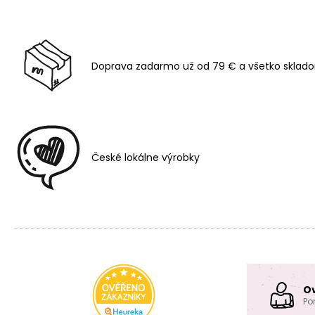
Doprava zadarmo už od 79 € a všetko sklado
České lokálne výrobky
O
Po