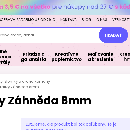
DOPRAVA ZADARMO UŽ OD 79 €
KONTAKT
BLOG
O NÁS
VERNOST
treba srdce, achát...
HĽADAŤ
ahé
Priadza a
Kreatívne
Maľovanie
Krea
ne a
galantéria
papiernictvo
a kreslenie
hm
rály
lky, zlomky a drahé kameny
oráliky Záhněda 8mm
iky Záhněda 8mm
Ľutujeme, ale produkt bol tak obľúbený, že je