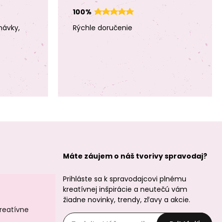
100%
návky,
Rýchle doručenie
Minerálne koráliky
Minerálne koráliky
Modrý achát
Modrý achát
pruhovaný 6mm
pruhovaný 8mm
Máte záujem o náš tvorivy spravodaj?
Minerálne koráliky
Minerálne koráliky
Bílý achát 4mm
Bílý achát 6mm
Prihláste sa k spravodajcovi plnému
kreatívnej inšpirácie a neutečú vám
žiadne novinky, trendy, zľavy a akcie.
kreatívne