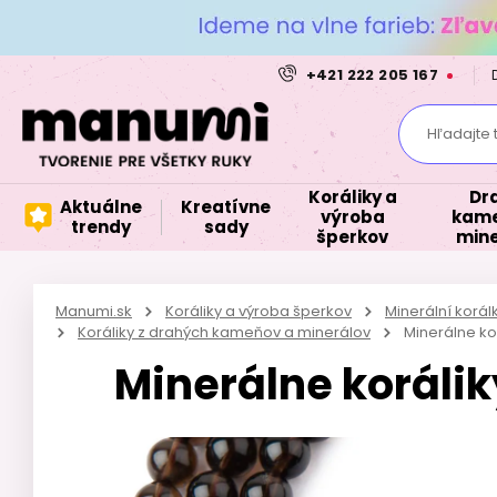
+421 222 205 167
Hľadajte 
Koráliky a
Dr
Aktuálne
Kreatívne
výroba
kame
trendy
sady
šperkov
mine
Manumi.sk
Koráliky a výroba šperkov
Minerální korá
Koráliky z drahých kameňov a minerálov
Minerálne k
Minerálne korál