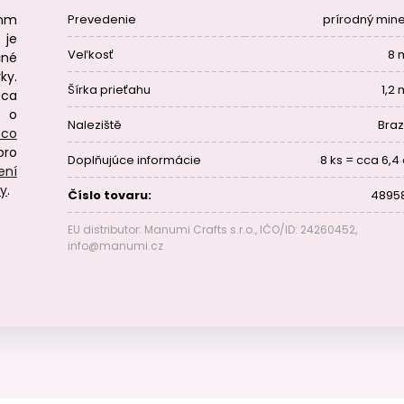
 mm
Prevedenie
prírodný mine
 je
Veľkosť
8
čné
ky.
Šírka prieťahu
1,2
cca
 o
Naleziště
Braz
 co
pro
Doplňujúce informácie
8 ks = cca 6,4
ení
ry
.
Číslo tovaru:
4895
EU distributor: Manumi Crafts s.r.o., IČO/ID: 24260452,
info@manumi.cz