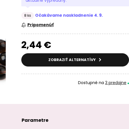
aktuálne vypredaný.
Očakávame naskladnenie 4. 9.
8 ks
Pripomenúť
2,44 €
ZOBRAZIŤ ALTERNATÍVY
Dostupné na
3 predajne
Parametre