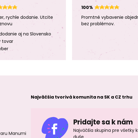
100%
er, rychle dodanie. Utcite
Promtné vybavenie objed
znovu
bez problémov.
dodanie aj na Slovensko
y tovar
yber
Najväčšia tvorivá komunita na SK a CZ trhu
Pridajte sa k nám
Najväčšia skupina pre všetky 
ovaru Manumi
duše