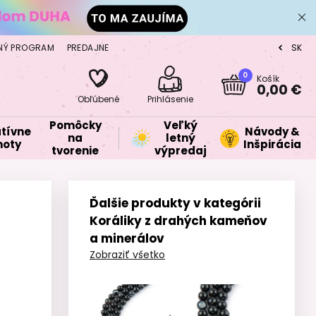
NÝ PROGRAM
PREDAJNE
SK
CZ
0
Košík
0,00 €
Obľúbené
Prihlásenie
Pomôcky
Veľký
tívne
Návody &
na
letný
oty
Inšpirácia
tvorenie
výpredaj
Ďalšie produkty v kategórii
Koráliky z drahých kameňov
a minerálov
Zobraziť všetko