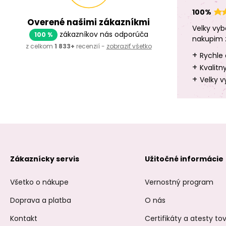
100%
Overené našimi zákazníkmi
Velky vyb
zákazníkov nás odporúča
100 %
nakupim 
z celkom
1 833+
recenzií -
zobraziť všetko
+
Rychle 
+
Kvalitn
+
Velky v
Zákaznícky servis
Užitočné informácie
Všetko o nákupe
Vernostný program
Doprava a platba
O nás
Kontakt
Certifikáty a atesty t