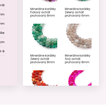
rál
Minerálne koráliky
Minerálne koráliky
Fialový achát
Zelený achát
 mm
pruhovaný 8mm
pruhovaný 6mm
 mm
ílie
 cm
8-8
Minerálne koráliky
Minerálne koráliky
Zelený achát
Sivý achát
pruhovaný 8mm
pruhovaný 8mm
Minerálne koráliky
Minerálne koráliky
Červený achát
Růžový achát