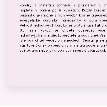
Korálky z minerálu Záhněda s průměrem 8
najdete v balení po 8 kuličkách. Každý korálek
originál a je možné z nich vyrobit krásné a jedine
energetické náramky, náhrdelníky a další šper
Velikost jednotlivých korálků se proto může lišit o 
0,5 mm. Pokud se chcete dozvědět více
jednotlivých minerálech, přečtěte si náš
článek Vše,
jste kdy chtěli vědět o minerálech
. Sepsali jsme 
vás také
článek o špercích z minerálů podle znam
zvěrokruhu
nebo
jak si pomocí minerálů vyčistit čak