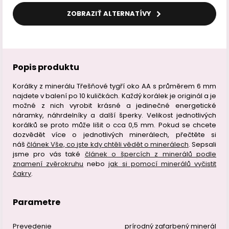
ZOBRAZIŤ ALTERNATÍVY
Popis produktu
Korálky z minerálu Třešňové tygří oko AA s průměrem 6 mm
najdete v balení po 10 kuličkách. Každý korálek je originál a je
možné z nich vyrobit krásné a jedinečné energetické
náramky, náhrdelníky a další šperky. Velikost jednotlivých
korálků se proto může lišit o cca 0,5 mm. Pokud se chcete
dozvědět více o jednotlivých minerálech, přečtěte si
náš
článek Vše, co jste kdy chtěli vědět o minerálech
. Sepsali
jsme pro vás také
článek o špercích z minerálů podle
znamení zvěrokruhu
nebo
jak si pomocí minerálů vyčistit
čakry
.
Parametre
Prevedenie
prírodný zafarbený minerál