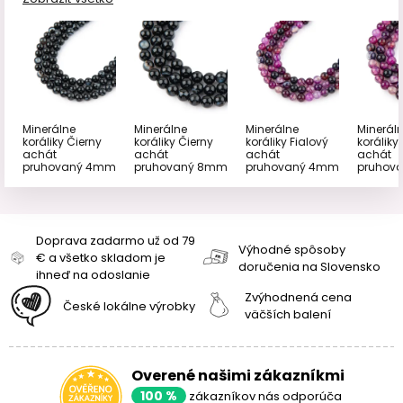
Minerálne
Minerálne
Minerálne
Minerál
koráliky Čierny
koráliky Čierny
koráliky Fialový
koráliky
achát
achát
achát
achát
pruhovaný 4mm
pruhovaný 8mm
pruhovaný 4mm
pruhov
Doprava zadarmo už od 79
Výhodné spôsoby
€ a všetko skladom je
doručenia na Slovensko
ihneď na odoslanie
Zvýhodnená cena
České lokálne výrobky
väčších balení
Overené našimi zákazníkmi
100 %
zákazníkov nás odporúča