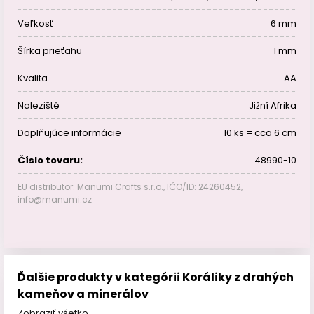
Veľkosť
6 mm
Šírka prieťahu
1 mm
Kvalita
AA
Naleziště
Jižní Afrika
Doplňujúce informácie
10 ks = cca 6 cm
Číslo tovaru:
48990-10
EU distributor: Manumi Crafts s.r.o., IČO/ID: 24260452,
info@manumi.cz
Ďalšie produkty v kategórii Koráliky z drahých
kameňov a minerálov
Zobraziť všetko