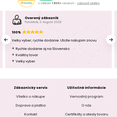
z celkom
1 833+
recenzií -
zobraziť všetko
Overený zákazník
Pondelok, 3. August 2026
100%
Velky vyber, rychle dodanie. Utcite nakupim znovu
+
Rychle dodanie aj na Slovensko
+
Kvalitny tovar
+
Velky vyber
Zákaznícky servis
Užitočné informácie
Všetko o nákupe
Vernostný program
Doprava a platba
O nás
Kontakt
Certifikáty a atesty tovaru