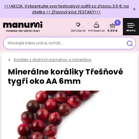
>>>AKCIA: Vyšperkujte svoj festivalový outfit so zľavou 3,5 € na
všetko <> Zľavový kód: FESTAKY<<<
0
Menu
0,00 €
Obľúbené
Prihlásenie
Hľadajte treba srdce, achát...
Koráliky z drahých kameňov a minerálov
Minerálne koráliky Třešňové
tygří oko AA 6mm