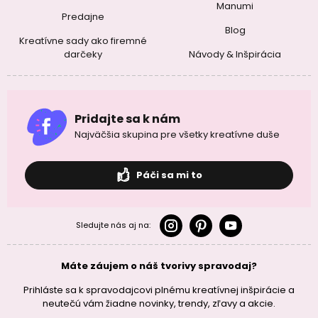
Manumi
Predajne
Blog
Kreatívne sady ako firemné
darčeky
Návody & Inšpirácia
Pridajte sa k nám
Najväčšia skupina pre všetky kreatívne duše
Páči sa mi to
Sledujte nás aj na:
Máte záujem o náš tvorivy spravodaj?
Prihláste sa k spravodajcovi plnému kreatívnej inšpirácie a
neutečú vám žiadne novinky, trendy, zľavy a akcie.