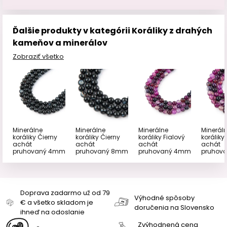
Ďalšie produkty v kategórii Koráliky z drahých
kameňov a minerálov
Zobraziť všetko
Minerálne
Minerálne
Minerálne
Minerál
koráliky Čierny
koráliky Čierny
koráliky Fialový
koráliky
achát
achát
achát
achát
pruhovaný 4mm
pruhovaný 8mm
pruhovaný 4mm
pruhov
Doprava zadarmo už od 79
Výhodné spôsoby
€ a všetko skladom je
doručenia na Slovensko
ihneď na odoslanie
Zvýhodnená cena