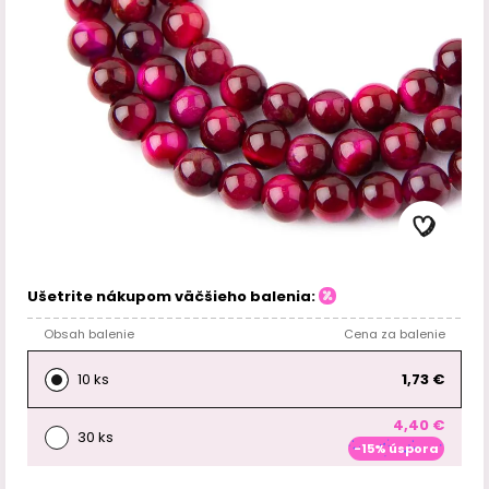
Ušetrite nákupom väčšieho balenia:
Obsah balenie
Cena za balenie
10 ks
1,73 €
4,40 €
30 ks
-15% úspora