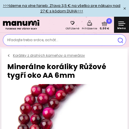
>>>Ideme na vlne farieb: Zľava 3,5 € na všetko pre nákupy nad
27 € s kódom DUHA<<<
0
Menu
0,00 €
Obľúbené
Prihlásenie
Hľadajte treba srdce, achát...
Koráliky z drahých kameňov a minerálov
Minerálne koráliky Růžové
tygří oko AA 6mm