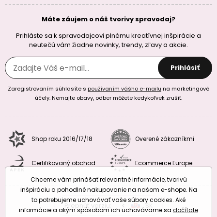
Máte záujem o náš tvorivy spravodaj?
Prihláste sa k spravodajcovi plnému kreatívnej inšpirácie a
neutečú vám žiadne novinky, trendy, zľavy a akcie.
Prihlásiť
Zaregistrovaním súhlasíte s
používaním vášho e-mailu
na marketingové
účely. Nemajte obavy, odber môžete kedykoľvek zrušiť.
Shop roku 2016/17/18
Overené zákazníkmi
Certifikovaný obchod
Ecommerce Europe
Chceme vám prinášať relevantné informácie, tvorivú
inšpiráciu a pohodlné nakupovanie na našom e-shope. Na
to potrebujeme uchovávať vaše súbory cookies. Aké
Prepnúť verziu:
CZ
SK
EU
RO
informácie a akým spôsobom ich uchovávame sa
dočítate