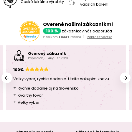
České lokálne výrobky
väčších balení
Overené našimi zákazníkmi
100 %
zákazníkov nás odporúča
z celkom
1 833+
recenzií -
zobraziť všetko
Overený zákazník
Pondelok, 3. August 2026
100%
Velky vyber, rychle dodanie. Utcite nakupim znovu
+
Rychle dodanie aj na Slovensko
+
Kvalitny tovar
+
Velky vyber