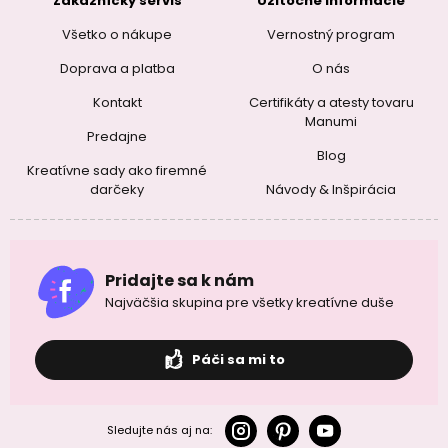
Zákaznícky servis
Užitočné informácie
Všetko o nákupe
Vernostný program
Doprava a platba
O nás
Kontakt
Certifikáty a atesty tovaru
Manumi
Predajne
Blog
Kreatívne sady ako firemné
darčeky
Návody & Inšpirácia
Pridajte sa k nám
Najväčšia skupina pre všetky kreatívne duše
Páči sa mi to
Sledujte nás aj na: