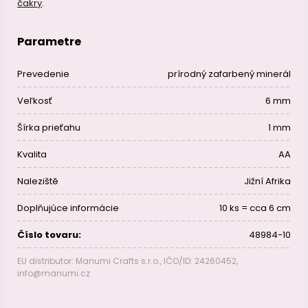
čakry
.
Parametre
Prevedenie
prírodný zafarbený minerál
Veľkosť
6 mm
Šírka prieťahu
1 mm
Kvalita
AA
Naleziště
Jižní Afrika
Doplňujúce informácie
10 ks = cca 6 cm
Číslo tovaru:
48984-10
EU distributor: Manumi Crafts s.r.o., IČO/ID: 24260452,
info@manumi.cz