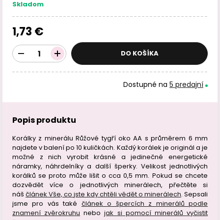
Skladom
1,73 €
DO KOŠÍKA
Dostupné na
5 predajní
Popis produktu
Korálky z minerálu Růžové tygří oko AA s průměrem 6 mm
najdete v balení po 10 kuličkách. Každý korálek je originál a je
možné z nich vyrobit krásné a jedinečné energetické
náramky, náhrdelníky a další šperky. Velikost jednotlivých
korálků se proto může lišit o cca 0,5 mm. Pokud se chcete
dozvědět více o jednotlivých minerálech, přečtěte si
náš
článek Vše, co jste kdy chtěli vědět o minerálech
. Sepsali
jsme pro vás také
článek o špercích z minerálů podle
znamení zvěrokruhu
nebo
jak si pomocí minerálů vyčistit