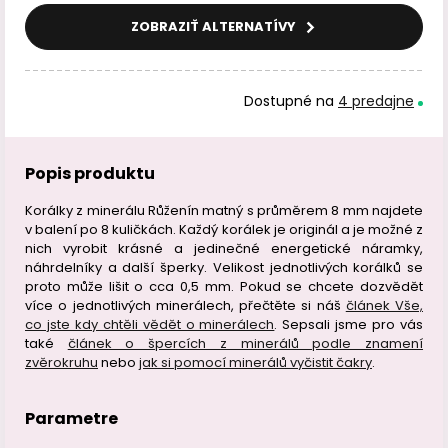
ZOBRAZIŤ ALTERNATÍVY
Dostupné na
4 predajne
Popis produktu
Korálky z minerálu Růženín matný s průměrem 8 mm najdete
v balení po 8 kuličkách. Každý korálek je originál a je možné z
nich vyrobit krásné a jedinečné energetické náramky,
náhrdelníky a další šperky. Velikost jednotlivých korálků se
proto může lišit o cca 0,5 mm. Pokud se chcete dozvědět
více o jednotlivých minerálech, přečtěte si náš
článek Vše,
co jste kdy chtěli vědět o minerálech
. Sepsali jsme pro vás
také
článek o špercích z minerálů podle znamení
zvěrokruhu
nebo
jak si pomocí minerálů vyčistit čakry
.
Parametre