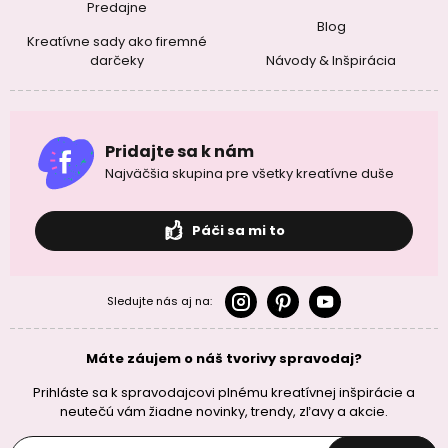
Predajne
Blog
Kreatívne sady ako firemné
darčeky
Návody & Inšpirácia
Pridajte sa k nám
Najväčšia skupina pre všetky kreatívne duše
Páči sa mi to
Sledujte nás aj na:
Máte záujem o náš tvorivy spravodaj?
Prihláste sa k spravodajcovi plnému kreatívnej inšpirácie a
neutečú vám žiadne novinky, trendy, zľavy a akcie.