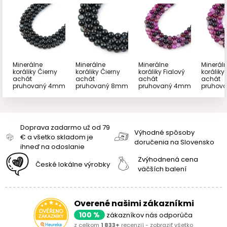
Minerálne
Minerálne
Minerálne
Minerál
koráliky Čierny
koráliky Čierny
koráliky Fialový
koráliky
achát
achát
achát
achát
pruhovaný 4mm
pruhovaný 8mm
pruhovaný 4mm
pruhov
Doprava zadarmo už od 79
Výhodné spôsoby
€ a všetko skladom je
doručenia na Slovensko
ihneď na odoslanie
Zvýhodnená cena
České lokálne výrobky
väčších balení
Overené našimi zákazníkmi
100 %
zákazníkov nás odporúča
z celkom
1 833+
recenzií -
zobraziť všetko