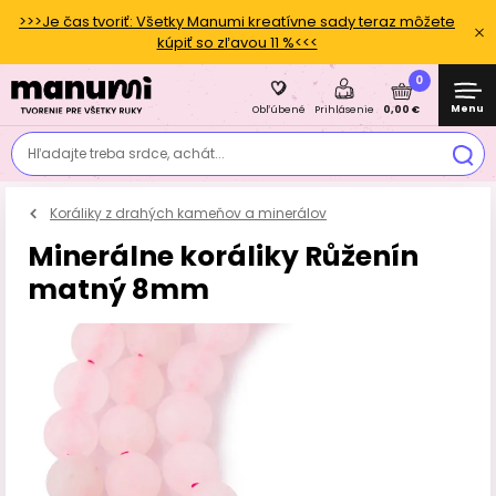
>>>Je čas tvoriť: Všetky Manumi kreatívne sady teraz môžete
kúpiť so zľavou 11 %<<<
0
Menu
0,00 €
Obľúbené
Prihlásenie
Hľadajte treba srdce, achát...
Koráliky z drahých kameňov a minerálov
Minerálne koráliky Růženín
matný 8mm