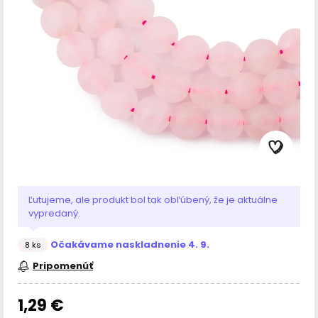
Ľutujeme, ale produkt bol tak obľúbený, že je aktuálne
vypredaný.
Očakávame naskladnenie 4. 9.
8 ks
Pripomenúť
1,29 €