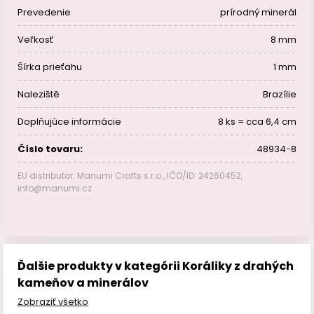
Prevedenie
prírodný minerál
Veľkosť
8 mm
Šírka prieťahu
1 mm
Naleziště
Brazílie
Doplňujúce informácie
8 ks = cca 6,4 cm
Číslo tovaru:
48934-8
EU distributor: Manumi Crafts s.r.o., IČO/ID: 24260452,
info@manumi.cz
Ďalšie produkty v kategórii Koráliky z drahých
kameňov a minerálov
Zobraziť všetko