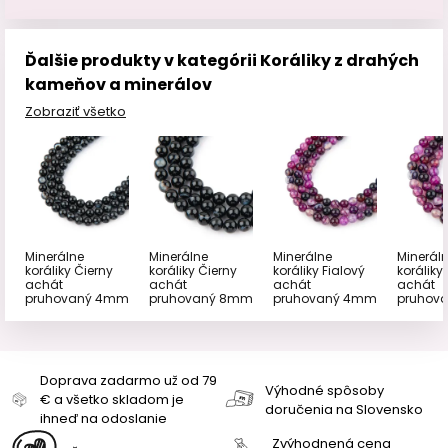
Ďalšie produkty v kategórii Koráliky z drahých
kameňov a minerálov
Zobraziť všetko
Minerálne
Minerálne
Minerálne
Minerál
koráliky Čierny
koráliky Čierny
koráliky Fialový
koráliky
achát
achát
achát
achát
pruhovaný 4mm
pruhovaný 8mm
pruhovaný 4mm
pruhov
Doprava zadarmo už od 79
Výhodné spôsoby
€ a všetko skladom je
doručenia na Slovensko
ihneď na odoslanie
Zvýhodnená cena