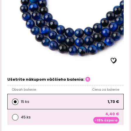
Ušetrite nákupom väčšieho balenia:
Obsah balenie
Cena za balenie
15 ks
1,73 €
4,40 €
45 ks
-15% úspora