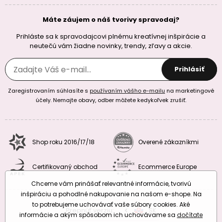
Máte záujem o náš tvorivy spravodaj?
Prihláste sa k spravodajcovi plnému kreatívnej inšpirácie a
neutečú vám žiadne novinky, trendy, zľavy a akcie.
Prihlásiť
Zaregistrovaním súhlasíte s
používaním vášho e-mailu
na marketingové
účely. Nemajte obavy, odber môžete kedykoľvek zrušiť.
Shop roku 2016/17/18
Overené zákazníkmi
Certifikovaný obchod
Ecommerce Europe
Chceme vám prinášať relevantné informácie, tvorivú
inšpiráciu a pohodlné nakupovanie na našom e-shope. Na
to potrebujeme uchovávať vaše súbory cookies. Aké
Prepnúť verziu:
CZ
SK
EU
RO
informácie a akým spôsobom ich uchovávame sa
dočítate