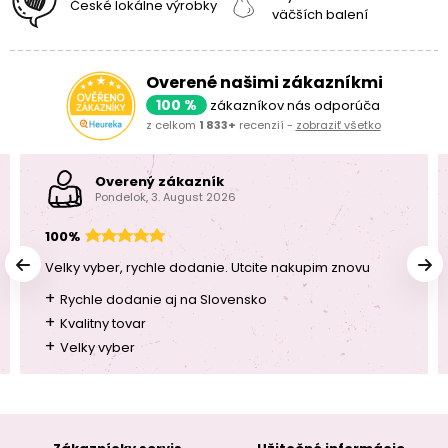
České lokálne výrobky
väčších balení
Overené našimi zákazníkmi
100 %
zákazníkov nás odporúča
z celkom
1 833+
recenzií -
zobraziť všetko
Overený zákazník
Pondelok, 3. August 2026
100%
Velky vyber, rychle dodanie. Utcite nakupim znovu
+
Rychle dodanie aj na Slovensko
+
Kvalitny tovar
+
Velky vyber