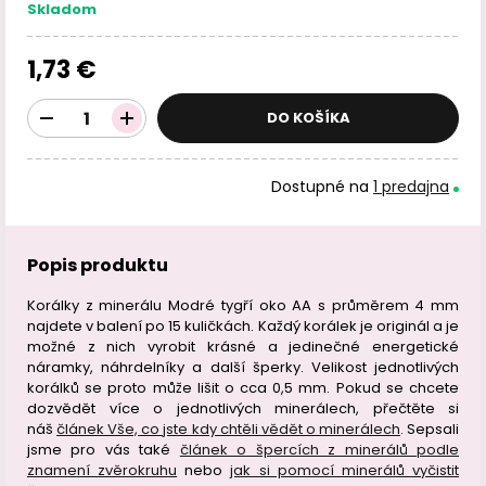
Skladom
1,73 €
DO KOŠÍKA
Dostupné na
1 predajna
Popis produktu
Korálky z minerálu Modré tygří oko AA s průměrem 4 mm
najdete v balení po 15 kuličkách. Každý korálek je originál a je
možné z nich vyrobit krásné a jedinečné energetické
náramky, náhrdelníky a další šperky. Velikost jednotlivých
korálků se proto může lišit o cca 0,5 mm. Pokud se chcete
dozvědět více o jednotlivých minerálech, přečtěte si
náš
článek Vše, co jste kdy chtěli vědět o minerálech
. Sepsali
jsme pro vás také
článek o špercích z minerálů podle
znamení zvěrokruhu
nebo
jak si pomocí minerálů vyčistit