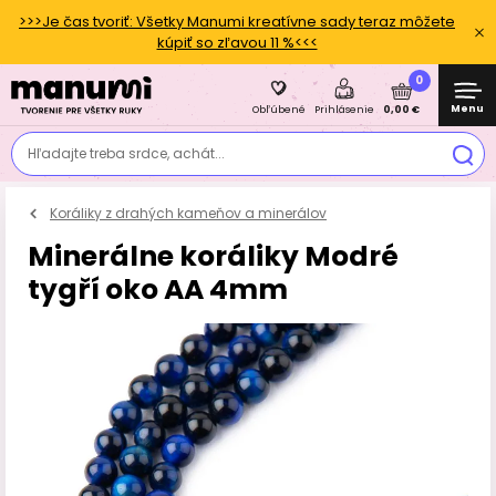
>>>Je čas tvoriť: Všetky Manumi kreatívne sady teraz môžete
kúpiť so zľavou 11 %<<<
0
Menu
0,00 €
Obľúbené
Prihlásenie
Hľadajte treba srdce, achát...
Koráliky z drahých kameňov a minerálov
Minerálne koráliky Modré
tygří oko AA 4mm