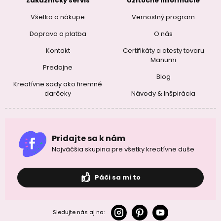
Zákaznícky servis
Užitočné informácie
Všetko o nákupe
Vernostný program
Doprava a platba
O nás
Kontakt
Certifikáty a atesty tovaru
Manumi
Predajne
Blog
Kreatívne sady ako firemné
darčeky
Návody & Inšpirácia
Pridajte sa k nám
Najväčšia skupina pre všetky kreatívne duše
Páči sa mi to
Sledujte nás aj na: