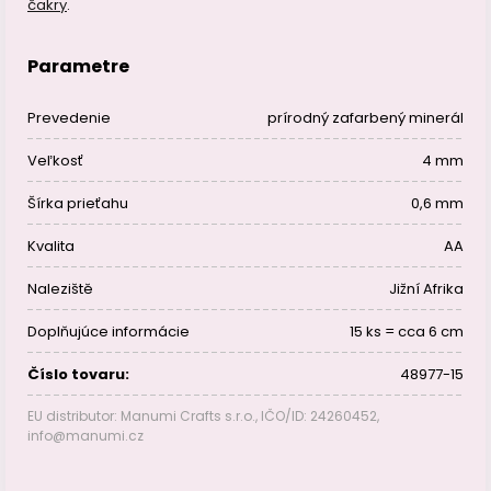
čakry
.
Parametre
Prevedenie
prírodný zafarbený minerál
Veľkosť
4 mm
Šírka prieťahu
0,6 mm
Kvalita
AA
Naleziště
Jižní Afrika
Doplňujúce informácie
15 ks = cca 6 cm
Číslo tovaru:
48977-15
EU distributor: Manumi Crafts s.r.o., IČO/ID: 24260452,
info@manumi.cz