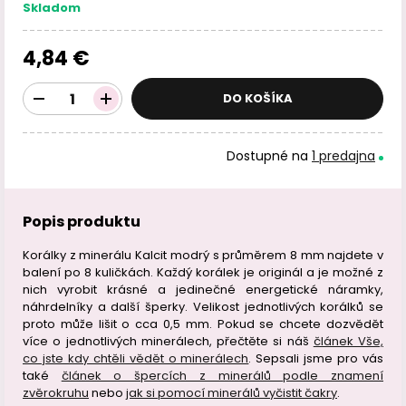
Skladom
4,84 €
DO KOŠÍKA
Dostupné na
1 predajna
Popis produktu
Korálky z minerálu Kalcit modrý s průměrem 8 mm najdete v
balení po 8 kuličkách. Každý korálek je originál a je možné z
nich vyrobit krásné a jedinečné energetické náramky,
náhrdelníky a další šperky. Velikost jednotlivých korálků se
proto může lišit o cca 0,5 mm. Pokud se chcete dozvědět
více o jednotlivých minerálech, přečtěte si náš
článek Vše,
co jste kdy chtěli vědět o minerálech
. Sepsali jsme pro vás
také
článek o špercích z minerálů podle znamení
zvěrokruhu
nebo
jak si pomocí minerálů vyčistit čakry
.