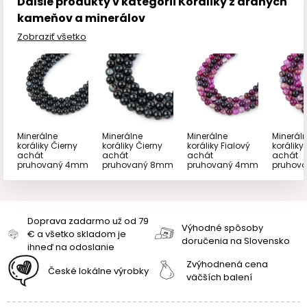
Ďalšie produkty v kategórii Koráliky z drahých
kameňov a minerálov
Zobraziť všetko
Minerálne
Minerálne
Minerálne
Minerál
koráliky Čierny
koráliky Čierny
koráliky Fialový
koráliky
achát
achát
achát
achát
pruhovaný 4mm
pruhovaný 8mm
pruhovaný 4mm
pruhov
Doprava zadarmo už od 79
Výhodné spôsoby
€ a všetko skladom je
doručenia na Slovensko
ihneď na odoslanie
Zvýhodnená cena
České lokálne výrobky
väčších balení