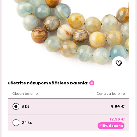
Ušetrite nákupom väčšieho balenia:
Obsah balenie
Cena za balenie
8 ks
4,84 €
12,36 €
24 ks
-15% úspora