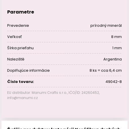
Parametre
Prevedenie
prírodný minerál
Veľkosť
8 mm
Šírka prieťahu
1 mm
Naleziště
Argentina
Doplňujúce informácie
8 ks = cca 6,4 cm
Číslo tovaru:
49042-8
EU distributor: Manumi Crafts s.r.o., IČO/ID: 24260452,
info@manumi.cz