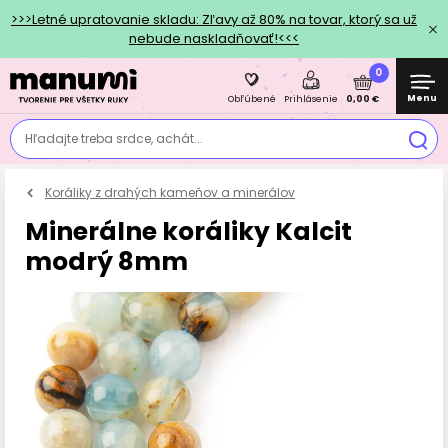
>>>Letné upratovanie skladu: Zľavy až 80% na tovar, ktorý sa už
nebude naskladňovať!<<<
0
Menu
0,00 €
Obľúbené
Prihlásenie
Hľadajte treba srdce, achát...
Koráliky z drahých kameňov a minerálov
Minerálne koráliky Kalcit
modrý 8mm