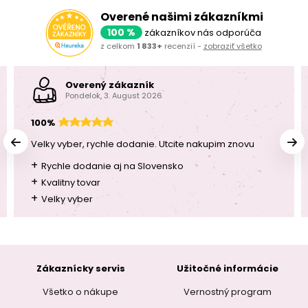
Overené našimi zákazníkmi
100 %
zákazníkov nás odporúča
z celkom
1 833+
recenzií -
zobraziť všetko
Overený zákazník
Pondelok, 3. August 2026
100%
Velky vyber, rychle dodanie. Utcite nakupim znovu
+
Rychle dodanie aj na Slovensko
+
Kvalitny tovar
+
Velky vyber
Zákaznícky servis
Užitočné informácie
Všetko o nákupe
Vernostný program