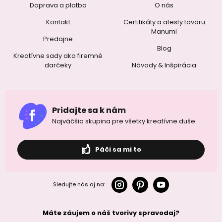
Doprava a platba
O nás
Kontakt
Certifikáty a atesty tovaru
Manumi
Predajne
Blog
Kreatívne sady ako firemné
darčeky
Návody & Inšpirácia
Pridajte sa k nám
Najväčšia skupina pre všetky kreatívne duše
Páči sa mi to
Sledujte nás aj na:
Máte záujem o náš tvorivy spravodaj?