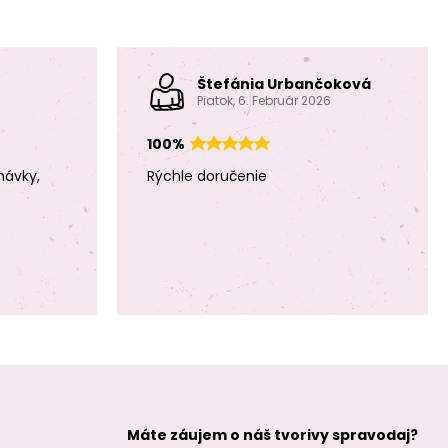
Štefánia Urbančoková
Piatok, 6. Február 2026
Minerálne koráliky
Minerálne koráliky
100%
Modrý achát
Modrý achát
pruhovaný 6mm
pruhovaný 8mm
návky,
Rýchle doručenie
Minerálne koráliky
Minerálne koráliky
Bílý achát 4mm
Bílý achát 6mm
Máte záujem o náš tvorivy spravodaj?