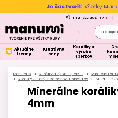
+421 222 205 167
Hľadajte 
Koráliky a
Dr
Aktuálne
Kreatívne
výroba
kame
trendy
sady
šperkov
mine
Manumi.sk
Koráliky a výroba šperkov
Minerální korá
Koráliky z drahých kameňov a minerálov
Minerálne k
Minerálne koráli
4mm