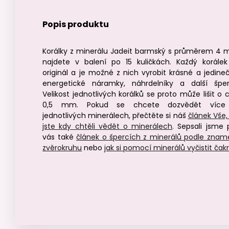
Popis produktu
Korálky z minerálu Jadeit barmský s průměrem 4
najdete v balení po 15 kuličkách. Každý korálek
originál a je možné z nich vyrobit krásné a jedine
energetické náramky, náhrdelníky a další šper
Velikost jednotlivých korálků se proto může lišit o 
0,5 mm. Pokud se chcete dozvědět více
jednotlivých minerálech, přečtěte si náš
článek Vše,
jste kdy chtěli vědět o minerálech
. Sepsali jsme 
vás také
článek o špercích z minerálů podle znam
zvěrokruhu
nebo
jak si pomocí minerálů vyčistit čak