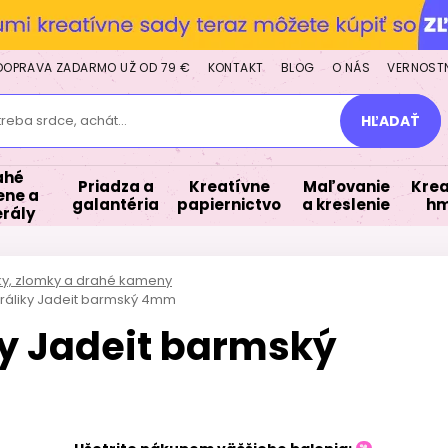
DOPRAVA ZADARMO UŽ OD 79 €
KONTAKT
BLOG
O NÁS
VERNOST
treba srdce, achát...
HĽADAŤ
ahé
Priadza a
Kreatívne
Maľovanie
Krea
ne a
galantéria
papiernictvo
a kreslenie
hm
rály
lky, zlomky a drahé kameny
oráliky Jadeit barmský 4mm
ky Jadeit barmský