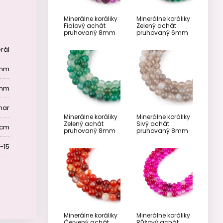
Minerálne koráliky
Minerálne koráliky
Fialový achát
Zelený achát
pruhovaný 8mm
pruhovaný 6mm
rál
mm
 mm
mar
Minerálne koráliky
Minerálne koráliky
Zelený achát
Sivý achát
 cm
pruhovaný 8mm
pruhovaný 8mm
-15
Minerálne koráliky
Minerálne koráliky
Červený achát
Růžový achát