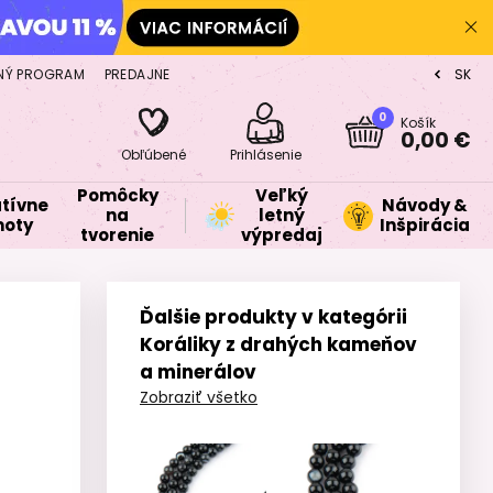
NÝ PROGRAM
PREDAJNE
SK
CZ
0
Košík
0,00 €
Obľúbené
Prihlásenie
Pomôcky
Veľký
tívne
Návody &
na
letný
oty
Inšpirácia
tvorenie
výpredaj
Ďalšie produkty v kategórii
Koráliky z drahých kameňov
a minerálov
Zobraziť všetko