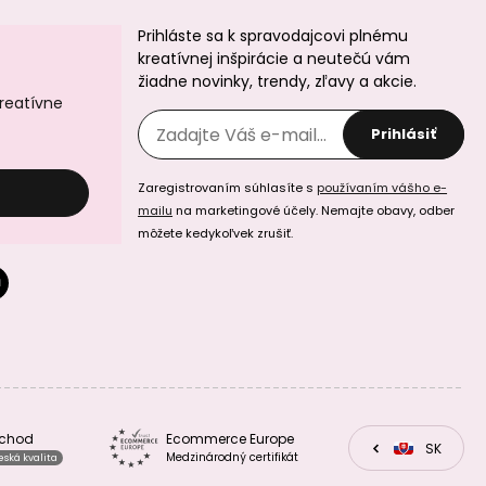
Prihláste sa k spravodajcovi plnému
kreatívnej inšpirácie a neutečú vám
Minerálne koráliky
Minerálne koráliky
žiadne novinky, trendy, zľavy a akcie.
Bílý achát 8mm
Achát Botswana
6mm
kreatívne
Prihlásiť
Zaregistrovaním súhlasíte s
používaním vášho e-
mailu
na marketingové účely. Nemajte obavy, odber
môžete kedykoľvek zrušiť.
Minerálne koráliky
Minerálne koráliky
Achát Botswana
Achát mechový
8mm
6mm
bchod
Ecommerce Europe
CZ
SK
EU
Medzinárodný certifikát
eská kvalita