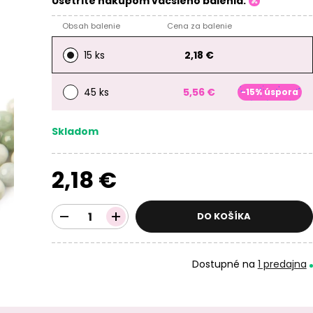
Ušetrite nákupom väčšieho balenia:
Obsah balenie
Cena za balenie
15 ks
2,18 €
45 ks
5,56 €
-15% úspora
Skladom
2,18 €
DO KOŠÍKA
Dostupné na
1 predajna