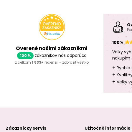
O
Po
100%
Overené našimi zákazníkmi
Velky vyb
zákazníkov nás odporúča
100 %
nakupim 
z celkom
1 833+
recenzií -
zobraziť všetko
+
Rychle 
+
Kvalitn
+
Velky v
Zákaznícky servis
Užitočné informácie