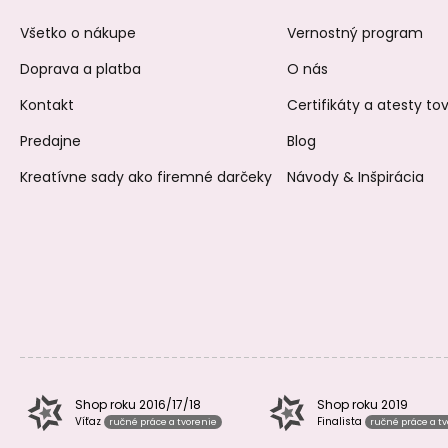
Všetko o nákupe
Vernostný program
Doprava a platba
O nás
Kontakt
Certifikáty a atesty t
Predajne
Blog
Kreatívne sady ako firemné darčeky
Návody & Inšpirácia
Shop roku 2016/17/18
Shop roku 2019
Víťaz
Finalista
ručné práce a tvorenie
ručné práce a t