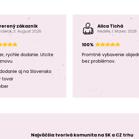
verený zákazník
Alica Tichá
ndelok, 3. August 2026
Neděle, 1. Marec 2026
100%
er, rychle dodanie. Utcite
Promtné vybavenie objed
znovu
bez problémov.
dodanie aj na Slovensko
y tovar
yber
Najväčšia tvorivá komunita na SK a CZ trhu