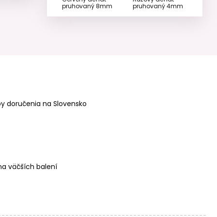
pruhovaný 8mm
pruhovaný 4mm
Minerálne koráliky
Minerálne koráliky
Růžový achát
Mätový achát
pruhovaný 6mm
pruhovaný 6mm
y doručenia na Slovensko
a väčších balení
Minerálne koráliky
Minerálne koráliky
Jantarový achát
Jantarový achát
pruhovaný 6mm
pruhovaný 8mm