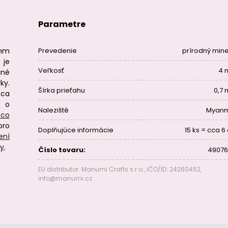
Parametre
 mm
Prevedenie
prírodný mine
 je
Veľkosť
4 
čné
ky.
Šírka prieťahu
0,7
cca
 o
Naleziště
Myan
 co
pro
Doplňujúce informácie
15 ks = cca 6
ení
ry
.
Číslo tovaru:
49076
EU distributor: Manumi Crafts s.r.o., IČO/ID: 24260452,
info@manumi.cz