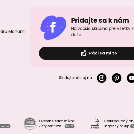
Pridajte sa k nám
Najväčšia skupina pre všetky 
ovaru Manumi
duše
Páči sa mi to
Sledujte nás aj na:
Overené zákazníkmi
Certifikovaný o
Zlatý certifikát -
Bezpečný nákup
vorenie
100 %
Č