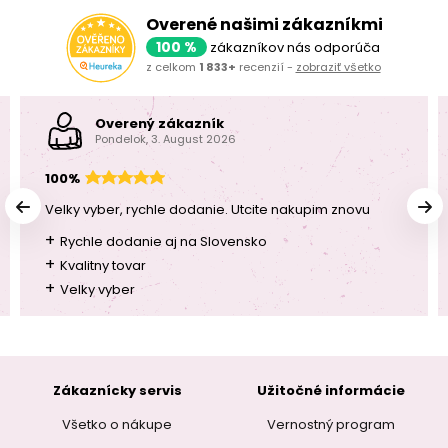
Overené našimi zákazníkmi
100 %
zákazníkov nás odporúča
z celkom
1 833+
recenzií -
zobraziť všetko
Overený zákazník
Pondelok, 3. August 2026
100%
Velky vyber, rychle dodanie. Utcite nakupim znovu
+
Rychle dodanie aj na Slovensko
+
Kvalitny tovar
+
Velky vyber
Zákaznícky servis
Užitočné informácie
Všetko o nákupe
Vernostný program