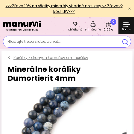
>>>Zľava 10% na všetky minerály vhodné pre Levy <> Zľavový
kód: LEV<<<
0
Menu
0,00 €
Obľúbené
Prihlásenie
Hľadajte treba srdce, achát...
Koráliky z drahých kameňov a minerálov
Minerálne koráliky
Dumortierit 4mm