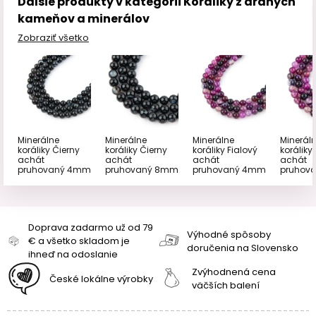
Ďalšie produkty v kategórii Koráliky z drahých
kameňov a minerálov
Zobraziť všetko
Minerálne
Minerálne
Minerálne
Minerál
koráliky Čierny
koráliky Čierny
koráliky Fialový
koráliky
achát
achát
achát
achát
pruhovaný 4mm
pruhovaný 8mm
pruhovaný 4mm
pruhov
Doprava zadarmo už od 79
Výhodné spôsoby
€ a všetko skladom je
doručenia na Slovensko
ihneď na odoslanie
Zvýhodnená cena
České lokálne výrobky
väčších balení