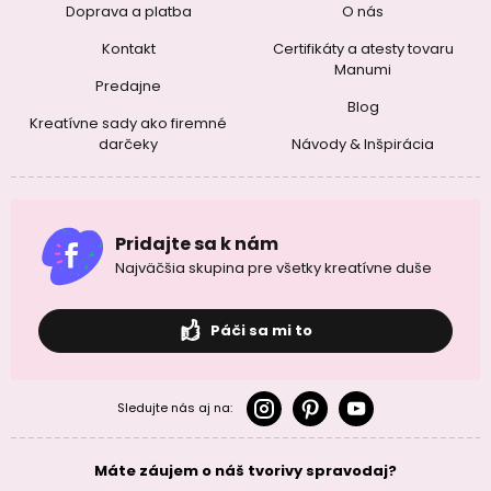
Doprava a platba
O nás
Kontakt
Certifikáty a atesty tovaru
Manumi
Predajne
Blog
Kreatívne sady ako firemné
darčeky
Návody & Inšpirácia
Pridajte sa k nám
Najväčšia skupina pre všetky kreatívne duše
Páči sa mi to
Sledujte nás aj na:
Máte záujem o náš tvorivy spravodaj?