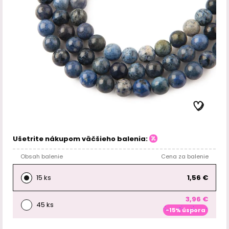
Ušetrite nákupom väčšieho balenia:
Obsah balenie
Cena za balenie
15 ks
1,56 €
3,96 €
45 ks
-15% úspora