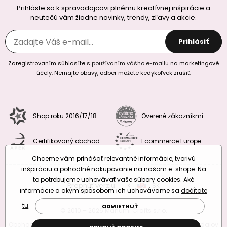
Prihláste sa k spravodajcovi plnému kreatívnej inšpirácie a
neutečú vám žiadne novinky, trendy, zľavy a akcie.
Prihlásiť
Zaregistrovaním súhlasíte s
používaním vášho e-mailu
na marketingové
účely. Nemajte obavy, odber môžete kedykoľvek zrušiť.
Shop roku 2016/17/18
Overené zákazníkmi
Certifikovaný obchod
Ecommerce Europe
Chceme vám prinášať relevantné informácie, tvorivú
inšpiráciu a pohodlné nakupovanie na našom e-shope. Na
to potrebujeme uchovávať vaše súbory cookies. Aké
Prepnúť verziu:
CZ
SK
EU
RO
informácie a akým spôsobom ich uchovávame sa
dočítate
tu
.
ODMIETNUŤ
© 2010 – 2026 Manumi Crafts s.r.o.
Obchodné podmienky
|
Podmienky ochrany osobných údajov