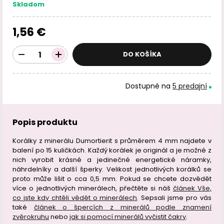
Skladom
1,56 €
DO KOŠÍKA
Dostupné na
5 predajní
Popis produktu
Korálky z minerálu Dumortierit s průměrem 4 mm najdete v
balení po 15 kuličkách. Každý korálek je originál a je možné z
nich vyrobit krásné a jedinečné energetické náramky,
náhrdelníky a další šperky. Velikost jednotlivých korálků se
proto může lišit o cca 0,5 mm. Pokud se chcete dozvědět
více o jednotlivých minerálech, přečtěte si náš
článek Vše,
co jste kdy chtěli vědět o minerálech
. Sepsali jsme pro vás
také
článek o špercích z minerálů podle znamení
zvěrokruhu
nebo
jak si pomocí minerálů vyčistit čakry
.