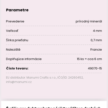
Parametre
Prevedenie
prírodný minerál
Veľkosť
4 mm
Šírka prieťahu
0,7 mm
Naleziště
Francie
Doplňujúce informácie
15 ks = cca 6 cm
Číslo tovaru:
49070-15
EU distributor: Manumi Crafts s.r.o., IČO/ID: 24260452,
info@manumi.cz