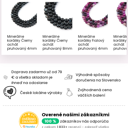
Minerálne
Minerálne
Minerálne
Minerál
koráliky Čierny
koráliky Čierny
koráliky Fialový
koráliky
achát
achát
achát
achát
pruhovaný 4mm
pruhovaný 8mm
pruhovaný 4mm
pruhov
Doprava zadarmo už od 79
Výhodné spôsoby
€ a všetko skladom je
doručenia na Slovensko
ihneď na odoslanie
Zvýhodnená cena
České lokálne výrobky
väčších balení
Overené našimi zákazníkmi
100 %
zákazníkov nás odporúča
z celkom
1 833+
recenzií -
zobraziť všetko