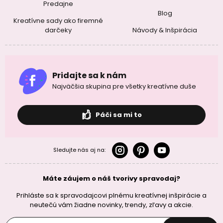
Predajne
Blog
Kreatívne sady ako firemné
darčeky
Návody & Inšpirácia
Pridajte sa k nám
Najväčšia skupina pre všetky kreatívne duše
Páči sa mi to
Sledujte nás aj na:
Máte záujem o náš tvorivy spravodaj?
Prihláste sa k spravodajcovi plnému kreatívnej inšpirácie a
neutečú vám žiadne novinky, trendy, zľavy a akcie.