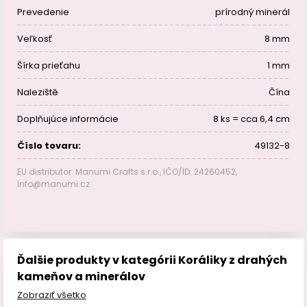
Prevedenie
prírodný minerál
Veľkosť
8 mm
Šírka prieťahu
1 mm
Naleziště
Čína
Doplňujúce informácie
8 ks = cca 6,4 cm
Číslo tovaru:
49132-8
EU distributor: Manumi Crafts s.r.o., IČO/ID: 24260452,
info@manumi.cz
Ďalšie produkty v kategórii Koráliky z drahých
kameňov a minerálov
Zobraziť všetko