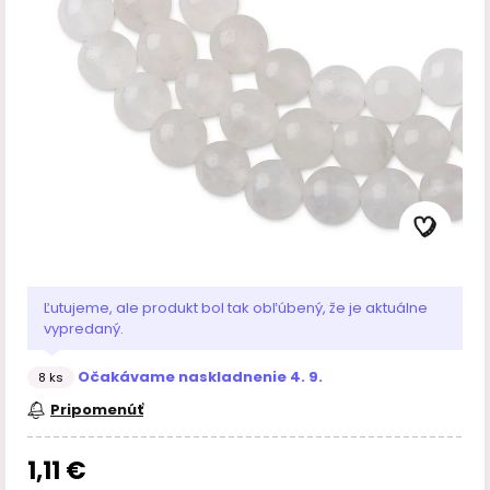
Ľutujeme, ale produkt bol tak obľúbený, že je aktuálne
vypredaný.
Očakávame naskladnenie 4. 9.
8 ks
Pripomenúť
1,11 €