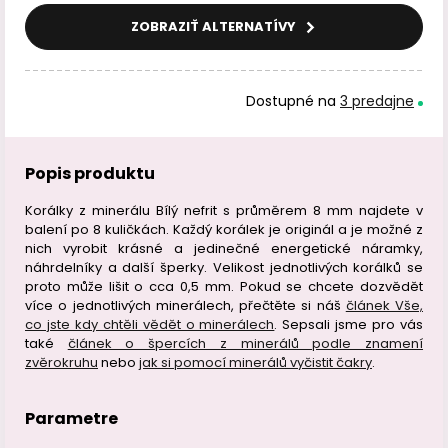
ZOBRAZIŤ ALTERNATÍVY
Dostupné na
3 predajne
Popis produktu
Korálky z minerálu Bílý nefrit s průměrem 8 mm najdete v
balení po 8 kuličkách. Každý korálek je originál a je možné z
nich vyrobit krásné a jedinečné energetické náramky,
náhrdelníky a další šperky. Velikost jednotlivých korálků se
proto může lišit o cca 0,5 mm. Pokud se chcete dozvědět
více o jednotlivých minerálech, přečtěte si náš
článek Vše,
co jste kdy chtěli vědět o minerálech
. Sepsali jsme pro vás
také
článek o špercích z minerálů podle znamení
zvěrokruhu
nebo
jak si pomocí minerálů vyčistit čakry
.
Parametre