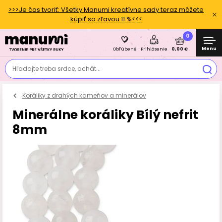
>>>Je čas tvoriť: Všetky Manumi kreatívne sady teraz môžete
kúpiť so zľavou 11 %<<<
0
Menu
0,00 €
Obľúbené
Prihlásenie
Hľadajte treba srdce, achát...
Koráliky z drahých kameňov a minerálov
Minerálne koráliky Bílý nefrit
8mm