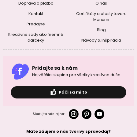
Doprava a platba
O nás
Kontakt
Certifikáty a atesty tovaru
Manumi
Predajne
Blog
Kreatívne sady ako firemné
darčeky
Návody & Inšpirácia
Pridajte sa k nám
Najväčšia skupina pre všetky kreatívne duše
Páči sa mi to
Sledujte nás aj na:
Máte záujem o náš tvorivy spravodaj?