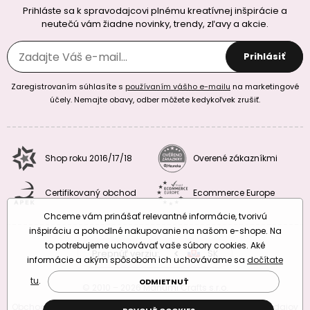
Prihláste sa k spravodajcovi plnému kreatívnej inšpirácie a
neutečú vám žiadne novinky, trendy, zľavy a akcie.
Prihlásiť
Zaregistrovaním súhlasíte s
používaním vášho e-mailu
na marketingové
účely. Nemajte obavy, odber môžete kedykoľvek zrušiť.
Shop roku 2016/17/18
Overené zákazníkmi
Certifikovaný obchod
Ecommerce Europe
Chceme vám prinášať relevantné informácie, tvorivú
inšpiráciu a pohodlné nakupovanie na našom e-shope. Na
to potrebujeme uchovávať vaše súbory cookies. Aké
Prepnúť verziu:
CZ
SK
EU
RO
informácie a akým spôsobom ich uchovávame sa
dočítate
tu
.
ODMIETNUŤ
© 2010 – 2026 Manumi Crafts s.r.o.
Obchodné podmienky
|
Podmienky ochrany osobných údajov