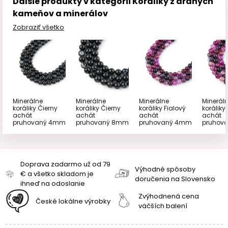
Ďalšie produkty v kategórii Koráliky z drahých
kameňov a minerálov
Zobraziť všetko
Minerálne
Minerálne
Minerálne
Minerál
koráliky Čierny
koráliky Čierny
koráliky Fialový
koráliky
achát
achát
achát
achát
pruhovaný 4mm
pruhovaný 8mm
pruhovaný 4mm
pruhov
Doprava zadarmo už od 79
Výhodné spôsoby
€ a všetko skladom je
doručenia na Slovensko
ihneď na odoslanie
Zvýhodnená cena
České lokálne výrobky
väčších balení