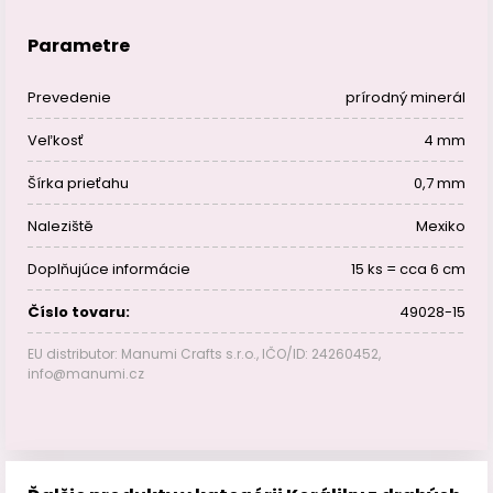
Parametre
Prevedenie
prírodný minerál
Veľkosť
4 mm
Šírka prieťahu
0,7 mm
Naleziště
Mexiko
Doplňujúce informácie
15 ks = cca 6 cm
Číslo tovaru:
49028-15
EU distributor: Manumi Crafts s.r.o., IČO/ID: 24260452,
info@manumi.cz