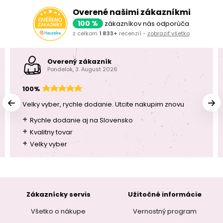
Overené našimi zákazníkmi
100 %
zákazníkov nás odporúča
z celkom
1 833+
recenzií -
zobraziť všetko
Overený zákazník
Pondelok, 3. August 2026
100%
Velky vyber, rychle dodanie. Utcite nakupim znovu
+
Rychle dodanie aj na Slovensko
+
Kvalitny tovar
+
Velky vyber
Zákaznícky servis
Užitočné informácie
Všetko o nákupe
Vernostný program