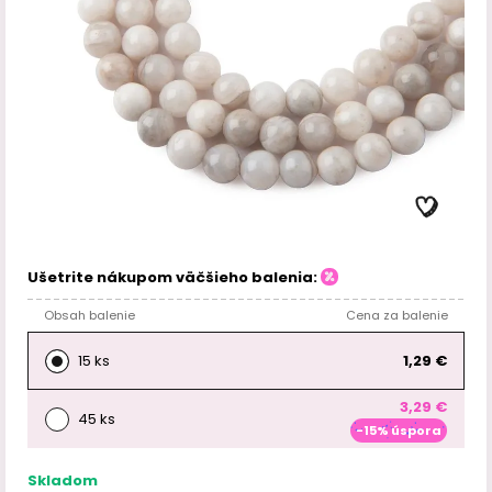
Ušetrite nákupom väčšieho balenia:
Obsah balenie
Cena za balenie
15 ks
1,29 €
3,29 €
45 ks
-15% úspora
Skladom