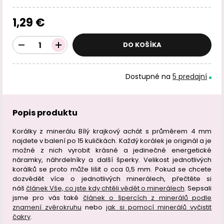
1,29 €
DO KOŠÍKA
Dostupné na
5 predajní
Popis produktu
Korálky z minerálu Bílý krajkový achát s průměrem 4 mm
najdete v balení po 15 kuličkách. Každý korálek je originál a je
možné z nich vyrobit krásné a jedinečné energetické
náramky, náhrdelníky a další šperky. Velikost jednotlivých
korálků se proto může lišit o cca 0,5 mm. Pokud se chcete
dozvědět více o jednotlivých minerálech, přečtěte si
náš
článek Vše, co jste kdy chtěli vědět o minerálech
. Sepsali
jsme pro vás také
článek o špercích z minerálů podle
znamení zvěrokruhu
nebo
jak si pomocí minerálů vyčistit
čakry
.