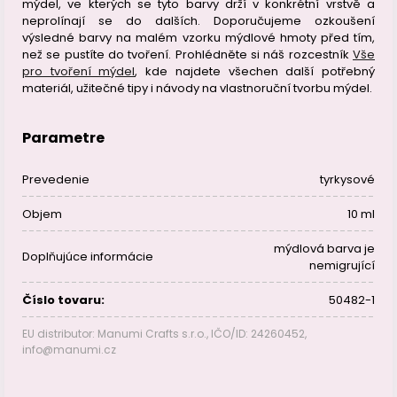
mýdel, ve kterých se tyto barvy drží v konkrétní vrstvě a
neprolínají se do dalších. Doporučujeme ozkoušení
výsledné barvy na malém vzorku mýdlové hmoty před tím,
než se pustíte do tvoření. Prohlédněte si náš rozcestník
Vše
pro tvoření mýdel
, kde najdete všechen další potřebný
materiál, užitečné tipy i návody na vlastnoruční tvorbu mýdel.
Parametre
Prevedenie
tyrkysové
Objem
10 ml
mýdlová barva je
Doplňujúce informácie
nemigrující
Číslo tovaru:
50482-1
EU distributor: Manumi Crafts s.r.o., IČO/ID: 24260452,
info@manumi.cz