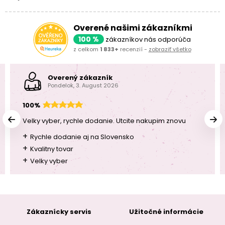
Overené našimi zákazníkmi
100 %
zákazníkov nás odporúča
z celkom
1 833+
recenzií -
zobraziť všetko
Overený zákazník
Pondelok, 3. August 2026
100%
Velky vyber, rychle dodanie. Utcite nakupim znovu
+
Rychle dodanie aj na Slovensko
+
Kvalitny tovar
+
Velky vyber
Zákaznícky servis
Užitočné informácie