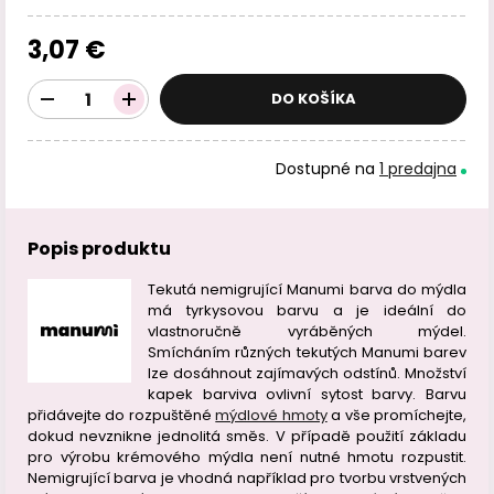
3,07 €
DO KOŠÍKA
Dostupné na
1 predajna
Popis produktu
Tekutá nemigrující Manumi barva do mýdla
má tyrkysovou barvu a je ideální do
vlastnoručně vyráběných mýdel.
Smícháním různých tekutých Manumi barev
lze dosáhnout zajímavých odstínů. Množství
kapek barviva ovlivní sytost barvy. Barvu
přidávejte do rozpuštěné
mýdlové hmoty
a vše promíchejte,
dokud nevznikne jednolitá směs. V případě použití základu
pro výrobu krémového mýdla není nutné hmotu rozpustit.
Nemigrující barva je vhodná například pro tvorbu vrstvených