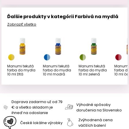
Ďalšie produkty v kategórii Farbivá na mydlá
Zobraziť všetko
Manumi tekutá
Manumi tekutá
Manumi tekutá
Manumi 
farba do mydla
farba do mydla
farba do mydla
farba d
10 ml žltá
10 ml modrá
10 ml zelená
10 ml č
Doprava zadarmo už od 79
Výhodné spôsoby
€ a všetko skladom je
doručenia na Slovensko
ihneď na odoslanie
Zvýhodnená cena
České lokálne výrobky
väčších balení