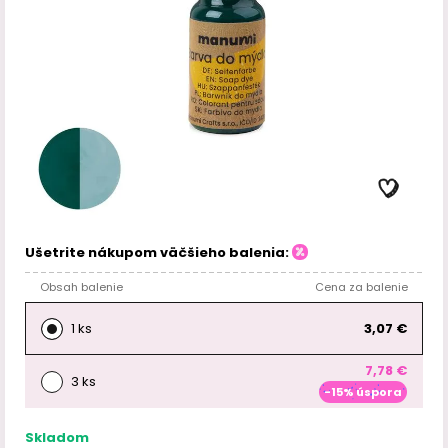
Ušetrite nákupom väčšieho balenia:
Obsah balenie
Cena za balenie
1 ks
3,07 €
7,78 €
3 ks
-15% úspora
Skladom