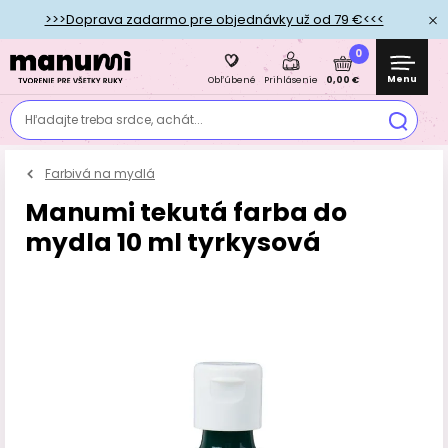
>>>Doprava zadarmo pre objednávky už od 79 €<<<
0
Menu
0,00 €
Obľúbené
Prihlásenie
Hľadajte treba srdce, achát...
Farbivá na mydlá
Manumi tekutá farba do
mydla 10 ml tyrkysová