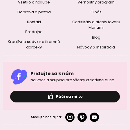
Všetko o nákupe
Vernostný program
Doprava a platba
O nás
Kontakt
Certifikáty a atesty tovaru
Manumi
Predajne
Blog
Kreatívne sady ako firemné
darčeky
Návody & Inšpirácia
Pridajte sa k nám
Najväčšia skupina pre všetky kreatívne duše
Páči sa mi to
Sledujte nás aj na: