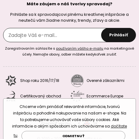
Máte záujem o náš tvorivy spravodaj?
Prihláste sa k spravodajcovi plnému kreatívnej inšpirácie a
neutečú vám žiadne novinky, trendy, zľavy a akcie.
Prihlásiť
Zaregistrovaním súhlasíte s
používaním vášho e-mailu
na marketingové
účely. Nemajte obavy, odber môžete kedykoľvek zrušiť.
Shop roku 2016/17/18
Overené zákazníkmi
Certifikovaný obchod
Ecommerce Europe
Chceme vám prinášať relevantné informácie, tvorivú
inšpiráciu a pohodlné nakupovanie na našom e-shope. Na
to potrebujeme uchovávať vaše súbory cookies. Aké
Prepnúť verziu:
CZ
SK
EU
RO
informácie a akým spôsobom ich uchovávame sa
dočítate
tu
.
ODMIETNUŤ
© 2010 – 2026 Manumi Crafts s.r.o.