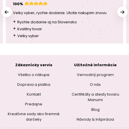
100%
Velky vyber, rychle dodanie. Utcite nakupim znovu
+
Rychle dodanie aj na Slovensko
+
Kvalitny tovar
+
Velky vyber
Zákaznícky servis
Užitočné informácie
Všetko o nákupe
Vernostný program
Doprava a platba
O nás
Kontakt
Certifikáty a atesty tovaru
Manumi
Predajne
Blog
Kreatívne sady ako firemné
darčeky
Návody & Inšpirácia