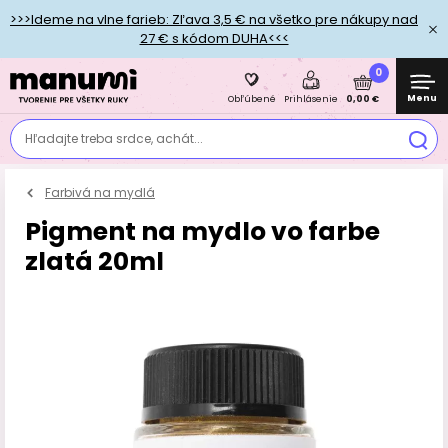
>>>Ideme na vlne farieb: Zľava 3,5 € na všetko pre nákupy nad
27 € s kódom DUHA<<<
0
Menu
0,00 €
Obľúbené
Prihlásenie
Hľadajte treba srdce, achát...
Farbivá na mydlá
Pigment na mydlo vo farbe
zlatá 20ml