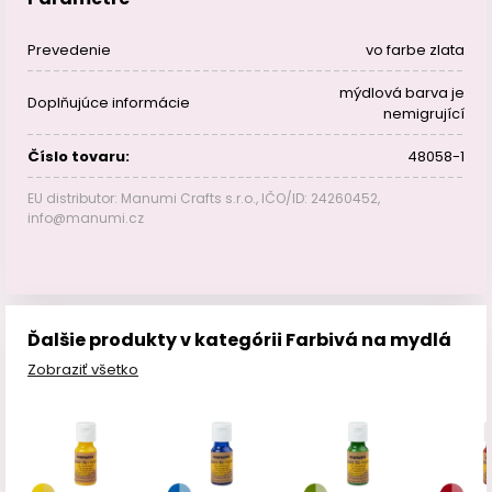
Prevedenie
vo farbe zlata
mýdlová barva je
Doplňujúce informácie
nemigrující
Číslo tovaru:
48058-1
EU distributor: Manumi Crafts s.r.o., IČO/ID: 24260452,
info@manumi.cz
Ďalšie produkty v kategórii Farbivá na mydlá
Zobraziť všetko