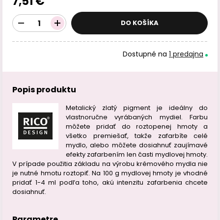
7,51 €
DO KOŠÍKA
Dostupné na
1 predajna
Popis produktu
Metalický zlatý pigment je ideálny do
vlastnoručne vyrábaných mydiel. Farbu
môžete pridať do roztopenej hmoty a
všetko premiešať, takže zafarbíte celé
mydlo, alebo môžete dosiahnuť zaujímavé
efekty zafarbením len časti mydlovej hmoty.
V prípade použitia základu na výrobu krémového mydla nie
je nutné hmotu roztopiť. Na 100 g mydlovej hmoty je vhodné
pridať 1-4 ml podľa toho, akú intenzitu zafarbenia chcete
dosiahnuť.
Parametre