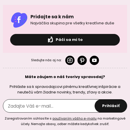
Pridajte sa k nám
Najväčšia skupina pre všetky kreatívne duše
Páči sa mi to
Sledujte nás aj na:
Máte záujem o náš tvorivy spravodaj?
Prihláste sa k spravodajcovi plnému kreatívnej inšpirácie a
neutečú vám žiadne novinky, trendy, zľavy a akcie.
Prihlásiť
Zaregistrovaním súhlasíte s
používaním vášho e-mailu
na marketingové
účely. Nemajte obavy, odber môžete kedykoľvek zrušiť.