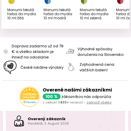
Manumi tekutá
Manumi tekutá
Manumi tekutá
Manumi 
farba do mydla
farba do mydla
farba do mydla
farba d
10 ml žltá
10 ml modrá
10 ml zelená
10 ml č
Doprava zadarmo už od 79
Výhodné spôsoby
€ a všetko skladom je
doručenia na Slovensko
ihneď na odoslanie
Zvýhodnená cena
České lokálne výrobky
väčších balení
Overené našimi zákazníkmi
100 %
zákazníkov nás odporúča
z celkom
1 833+
recenzií -
zobraziť všetko
Overený zákazník
Pondelok, 3. August 2026