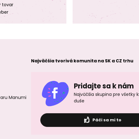
y tovar
yber
Najväčšia tvorivá komunita na SK a CZ trhu
Pridajte sa k nám
Najväčšia skupina pre všetky 
ovaru Manumi
duše
Páči sa mi to