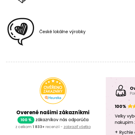
České lokálne výrobky
O
Po
100%
Overené našimi zákazníkmi
Velky vyb
zákazníkov nás odporúča
100 %
nakupim 
z celkom
1 833+
recenzií -
zobraziť všetko
+
Rychle 