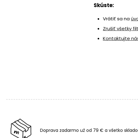
Skúste:
Vrátiť sa na
úv
Zrušiť všetky fil
Kontaktujte ná
Doprava zadarmo už od 79 € a všetko sklado