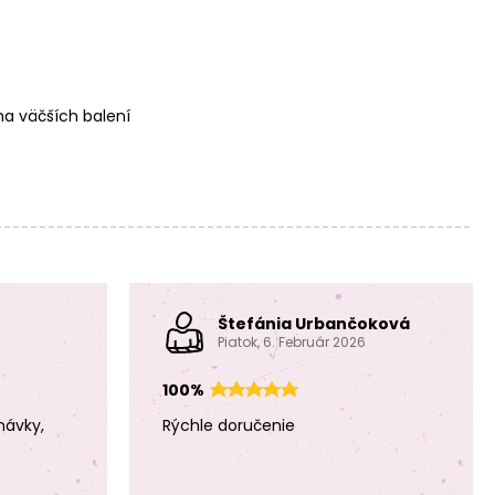
a väčších balení
Štefánia Urbančoková
Piatok, 6. Február 2026
100%
návky,
Rýchle doručenie