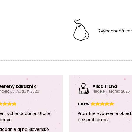
Zvýhodnená cen
verený zákazník
Alica Tichá
ndelok, 3. August 2026
Neděle, 1. Marec 2026
100%
er, rychle dodanie. Utcite
Promtné vybavenie objed
znovu
bez problémov.
dodanie aj na Slovensko