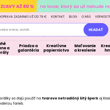
DOPRAVA ZADARMO UŽ OD 79 €
KONTAKT
BLOG
O NÁS
VERNOST
treba srdce, achát...
HĽADAŤ
ahé
Priadza a
Kreatívne
Maľovanie
Krea
ne a
galantéria
papiernictvo
a kreslenie
hm
rály
Koráliky sa dajú použiť na
tvarovo netradičný šitý šperk
aj klas
paletou farieb.