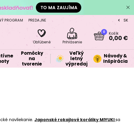
NÝ PROGRAM
PREDAJNE
SK
CZ
0
Košík
0,00 €
Obľúbené
Prihlásenie
Pomôcky
Veľký
tívne
Návody &
na
letný
oty
Inšpirácia
tvorenie
výpredaj
ické navliekanie.
Japonské rokajlové koráliky MIYUKI
sa