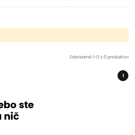
Zobrazené 1-0 z 0 produktov
1
ebo ste
 nič