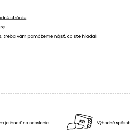
odnú stránku
tre
s
, treba vám pomôžeme nájsť, čo ste hľadali.
m je ihneď na odoslanie
Výhodné spôsob