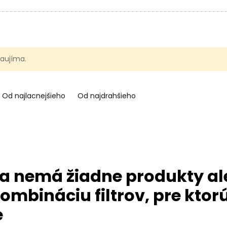
 zaujíma.
Od najlacnejšieho
Od najdrahšieho
a nemá žiadne produkty al
ombináciu filtrov, pre ktorú
e