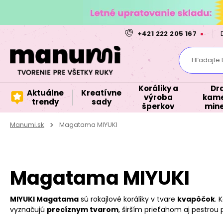
+421 222 205 167
Hľadajte 
Koráliky a
Dr
Aktuálne
Kreatívne
výroba
kame
trendy
sady
šperkov
mine
Manumi.sk
Magatama MIYUKI
Magatama MIYUKI
MIYUKI Magatama
sú rokajlové koráliky v tvare
kvapôčok
. 
vyznačujú
precíznym tvarom
, širším prieťahom aj pestrou 