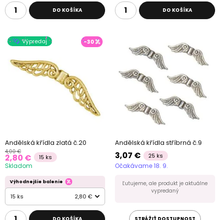
DO KOŠÍKA
DO KOŠÍKA
Výpredaj
-30
Andělská křídla zlatá č.20
Andělská křídla stříbrná č.9
4,00 €
3,07 €
25 ks
2,80 €
15 ks
Skladom
Očakávame 18. 9.
Výhodnejšie balenie
Ľutujeme, ale produkt je aktuálne
vypredaný
15 ks
2,80 €
DO KOŠÍKA
STRÁŽIŤ DOSTUPNOST