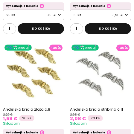
Výhodnejšie balenie
Výhodnejšie balenie
25 ks
3,51 €
15 ks
3,96 €
DO KOŠÍKA
DO KOŠÍKA
Výpredaj
Výpredaj
-30
-30
Andělská křídla zlatá č.8
Andělská křídla stříbrná č.11
2,27 €
2,98 €
1,59 €
2,08 €
20 ks
20 ks
Skladom
Skladom
Výhodnejšie balenie
Výhodnejšie balenie