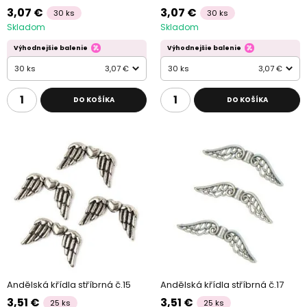
3,07 €
3,07 €
30 ks
30 ks
Skladom
Skladom
Výhodnejšie balenie
Výhodnejšie balenie
30 ks
3,07 €
30 ks
3,07 €
DO KOŠÍKA
DO KOŠÍKA
Andělská křídla stříbrná č.15
Andělská křídla stříbrná č.17
3,51 €
3,51 €
25 ks
25 ks