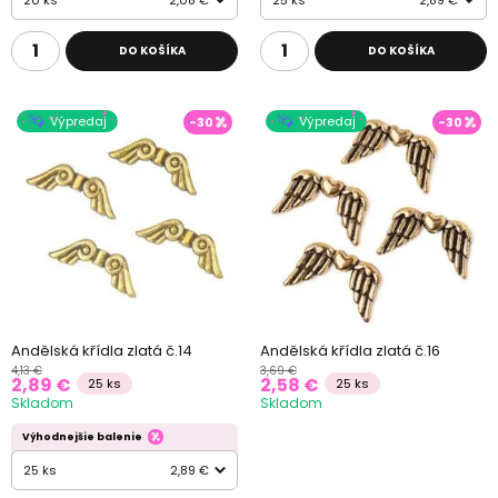
DO KOŠÍKA
DO KOŠÍKA
Výpredaj
Výpredaj
-30
-30
Andělská křídla zlatá č.14
Andělská křídla zlatá č.16
4,13 €
3,69 €
2,89 €
2,58 €
25 ks
25 ks
Skladom
Skladom
Výhodnejšie balenie
25 ks
2,89 €