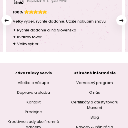
Pondelok, 3. August 2026
100%
Velky vyber, rychle dodanie. Utcite nakupim znovu
+
Rychle dodanie aj na Slovensko
+
Kvalitny tovar
+
Velky vyber
Zákaznícky servis
Užitočné informácie
Všetko o nákupe
Vernostný program
Doprava a platba
O nás
Kontakt
Certifikáty a atesty tovaru
Manumi
Predajne
Blog
Kreatívne sady ako firemné
darčeky
Návody & Inšpirácia