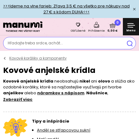
>>>Ideme na vlne farieb: Zľava 3,5 € na všetko pre nákupy nad
27 € s kódom DUHA<<<
0
Menu
0,00 €
Obľúbené
Prihlásenie
Hľadajte treba srdce, achát...
Kovové koráliky a komponenty
Kovové anjelské krídla
Kovové anjelské krídla
neobsahujú
nikel
ani
olovo
a slúžia ako
ozdobné koráliky, ktoré sa najčastejšie využívajú pri tvorbe
anjelikov
alebo
náramkov s nápisom
.
Náušnice
,
náhrdelníky
alebo
prívesky
z anjelov sú veľmi jednoduché. Na
Zobraziť viac
nitovú
ketlovaciu ihlu
navlečte
korálik
v tvare sukničky,
perličku
alebo
kaplík
, potom anjelské krídla, a nakoniec
menší
korálik alebo perličku, ktorá bude predstavovať
hlavu
. Pre svoje
Tipy a inšpirácie
tvorenie môžete vyberať aj zo
zmesí kovových korálikov
.
Anděl se střapcovou sukní