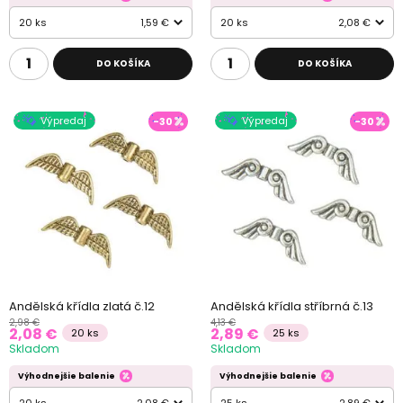
20 ks
1,59 €
20 ks
2,08 €
DO KOŠÍKA
DO KOŠÍKA
Výpredaj
Výpredaj
-30
-30
Andělská křídla zlatá č.12
Andělská křídla stříbrná č.13
2,98 €
4,13 €
2,08 €
2,89 €
20 ks
25 ks
Skladom
Skladom
Výhodnejšie balenie
Výhodnejšie balenie
20 ks
2,08 €
25 ks
2,89 €