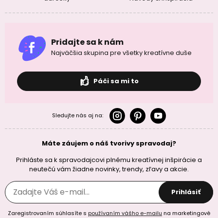
Pridajte sa k nám
Najväčšia skupina pre všetky kreatívne duše
Páči sa mi to
Sledujte nás aj na:
Máte záujem o náš tvorivy spravodaj?
Prihláste sa k spravodajcovi plnému kreatívnej inšpirácie a
neutečú vám žiadne novinky, trendy, zľavy a akcie.
Prihlásiť
Zaregistrovaním súhlasíte s
používaním vášho e-mailu
na marketingové