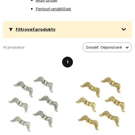
Malý anděl
Perlový andělíček
Filtrovať produkty
16 produktov
Zoradiť:
Odporúčané
1