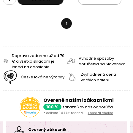
1
Doprava zadarmo už od 79
Výhodné spôsoby
€ a všetko skladom je
doručenia na Slovensko
ihneď na odoslanie
Zvýhodnená cena
České lokálne výrobky
väčších balení
Overené našimi zákazníkmi
100 %
zákazníkov nás odporúča
z celkom
1 833+
recenzií -
zobraziť všetko
Overený zákazník