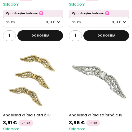
Skladom
Skladom
Výhodnejšie balenie
Výhodnejšie balenie
25 ks
3,51 €
25 ks
3,51 €
DO KOŠÍKA
DO KOŠÍKA
Andělská křídla zlatá č.18
Andělská křídla stříbrná č.19
3,51 €
3,96 €
25 ks
15 ks
Skladom
Skladom