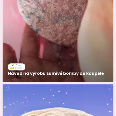
náročnosť
Návod na výrobu šumivé bomby do koupele