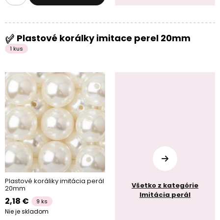
Plastové korálky imitace perel 20mm
1 kus
Plastové koráliky imitácia perál
Všetko z kategórie
20mm
Imitácia perál
2,18 €
9 ks
Nie je skladom