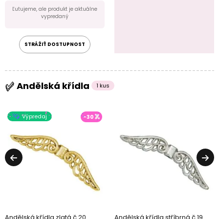
Ľutujeme, ale produkt je aktuálne
vypredaný
STRÁŽIŤ DOSTUPNOST
Andělská křídla
1 kus
Výpredaj
-30
Andělská křídla zlatá č.20
Andělská křídla stříbrná č.19