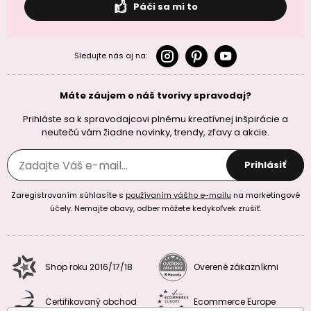
Páči sa mi to
Sledujte nás aj na:
Máte záujem o náš tvorivy spravodaj?
Prihláste sa k spravodajcovi plnému kreatívnej inšpirácie a
neutečú vám žiadne novinky, trendy, zľavy a akcie.
Prihlásiť
Zaregistrovaním súhlasíte s
používaním vášho e-mailu
na marketingové
účely. Nemajte obavy, odber môžete kedykoľvek zrušiť.
Shop roku 2016/17/18
Overené zákazníkmi
Certifikovaný obchod
Ecommerce Europe