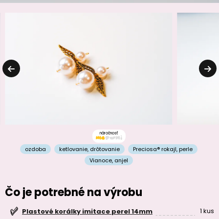
náročnosť
ozdoba
ketlovanie
,
drôtovanie
Preciosa® rokajl
,
perle
Vianoce
,
anjel
Čo je potrebné na výrobu
1 kus
Plastové korálky imitace perel 14mm