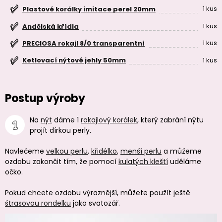
1 kus
Plastové korálky imitace perel 20mm
1 kus
Andělská křídla
1 kus
PRECIOSA rokajl 8/0 transparentní
1 kus
Ketlovací nýtové jehly 50mm
Postup výroby
Na
nýt
dáme 1
rokajlový korálek
, který zabrání nýtu
projít dírkou perly.
Navlečeme
velkou perlu
,
křidélko
,
menší perlu
a můžeme
ozdobu zakončit tím, že pomocí
kulatých kleští
uděláme
očko.
Pokud chcete ozdobu výraznější, můžete použít ještě
štrasovou rondelku
jako svatozář.