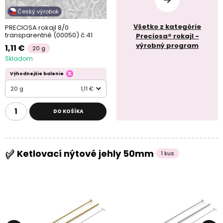
Český výrobok
Všetko z kategórie
PRECIOSA rokajl 8/0
transparentné (00050) č.41
Preciosa® rokajl -
výrobný program
1,11 €
20 g
Skladom
Výhodnejšie balenie
20 g
1,11 €
DO KOŠÍKA
Ketlovací nýtové jehly 50mm
1 kus