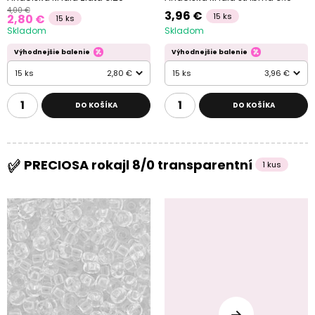
4,00 €
3,96 €
15 ks
2,80 €
15 ks
Skladom
Skladom
Výhodnejšie balenie
Výhodnejšie balenie
15 ks
2,80 €
15 ks
3,96 €
DO KOŠÍKA
DO KOŠÍKA
PRECIOSA rokajl 8/0 transparentní
1 kus