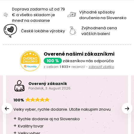
Doprava zadarmo už od 79
Výhodné spôsoby
€ a všetko skladom je
doručenia na Slovensko
ihneď na odoslanie
Zvýhodnená cena
České lokálne výrobky
väčších balení
Overené našimi zákazníkmi
100 %
zákazníkov nás odporúča
z celkom
1 833+
recenzií -
zobraziť všetko
Overený zákazník
Pondelok, 3. August 2026
100%
Velky vyber, rychle dodanie. Utcite nakupim znovu
+
Rychle dodanie aj na Slovensko
+
Kvalitny tovar
+
Velky vyber