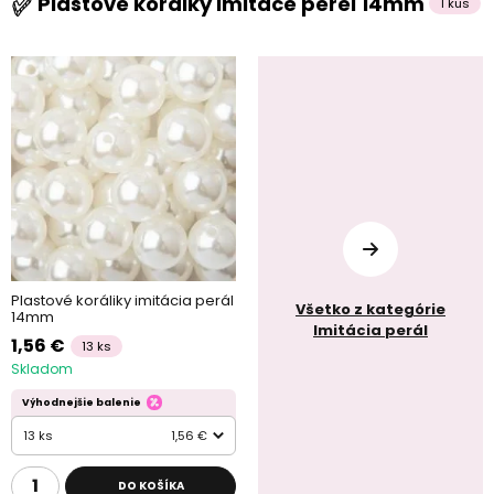
Plastové korálky imitace perel 14mm
1 kus
Plastové koráliky imitácia perál
Všetko z kategórie
14mm
Imitácia perál
1,56 €
13 ks
Skladom
Výhodnejšie balenie
13 ks
1,56 €
DO KOŠÍKA