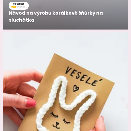
náročnosť
Návod na výrobu korálkové šňůrky na
sluchátka