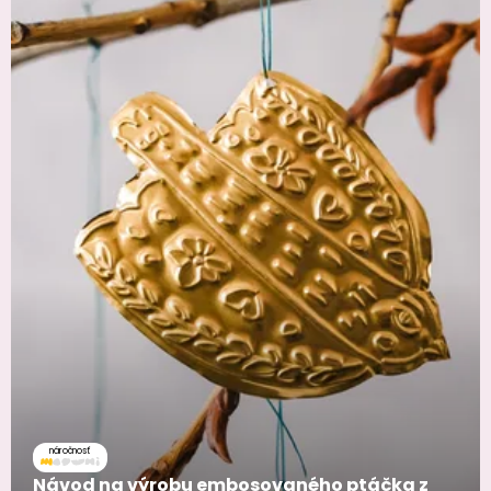
náročnosť
Návod na výrobu embosovaného ptáčka z