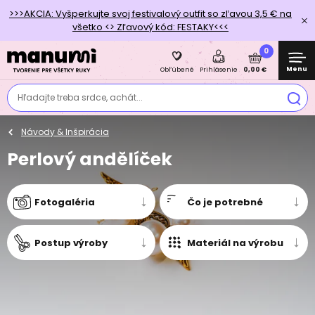
>>>AKCIA: Vyšperkujte svoj festivalový outfit so zľavou 3,5 € na
všetko <> Zľavový kód: FESTAKY<<<
0
Menu
0,00 €
Obľúbené
Prihlásenie
Hľadajte treba srdce, achát...
Návody & Inšpirácia
Perlový andělíček
Fotogaléria
Čo je potrebné
Postup výroby
Materiál na výrobu