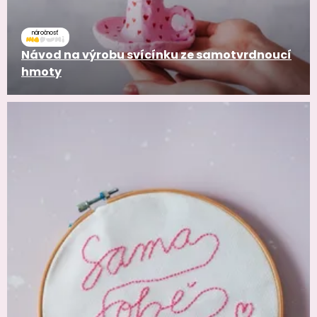
náročnosť
Návod na výrobu svícínku ze samotvrdnoucí
hmoty