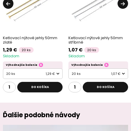
Ketlovací nýtové jehly 50mm
Ketlovací nýtové jehly 50mm
zlaté
stříbrné
1,29 €
1,07 €
20 ks
20 ks
Skladom
Skladom
Výhodnejšie balenie
Výhodnejšie balenie
20 ks
1,29 €
20 ks
1,07 €
DO KOŠÍKA
DO KOŠÍKA
Ďalšie podobné návody