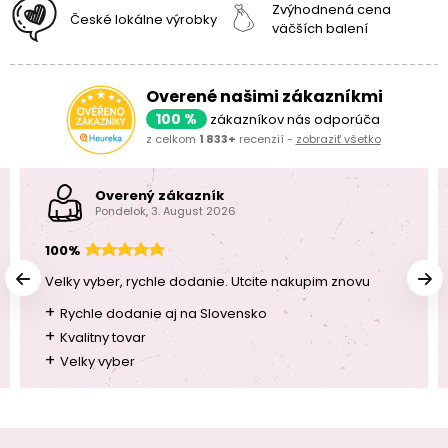
Zvýhodnená cena
České lokálne výrobky
väčších balení
Overené našimi zákazníkmi
100 %
zákazníkov nás odporúča
z celkom
1 833+
recenzií -
zobraziť všetko
Overený zákazník
Pondelok, 3. August 2026
100%
Velky vyber, rychle dodanie. Utcite nakupim znovu
+
Rychle dodanie aj na Slovensko
+
Kvalitny tovar
+
Velky vyber