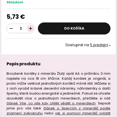
Skladom
5,73 €
DO KOŠÍKA
Dostupné na
5 predajní
Popis produktu
Broušené korálky z minerálu Žlutý opál AA o průměru 3 mm
najdete na cca 18 cm šňůrce. Každý korálek je originál, a
proto může velikost jednotlivých korálků mírně lišit. Můžete si
z nich vyrobit krásné decentní náramky, náhrdelníky a další
šperky, které budou energické a jedinečné. Pokud se chcete
dozvědět více o jednotlivých minerálech, přečtěte si náš
článek Vše, co jste kdy chtěli vědět o minerálech
. Sepsali
jsme pro vás také
článek o špercích z minerálů podle
znamení zvěrokruhu
nebo
jak si pomocí minerálů vyčistit