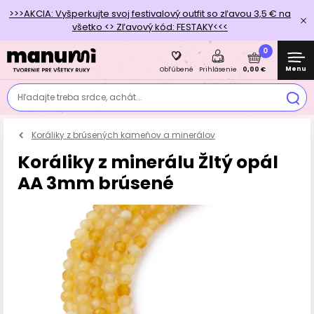
>>>AKCIA: Vyšperkujte svoj festivalový outfit so zľavou 3,5 € na
všetko <> Zľavový kód: FESTAKY<<<
0
Menu
0,00 €
Obľúbené
Prihlásenie
Hľadajte treba srdce, achát...
Koráliky z brúsených kameňov a minerálov
Koráliky z minerálu Žltý opál
AA 3mm brúsené