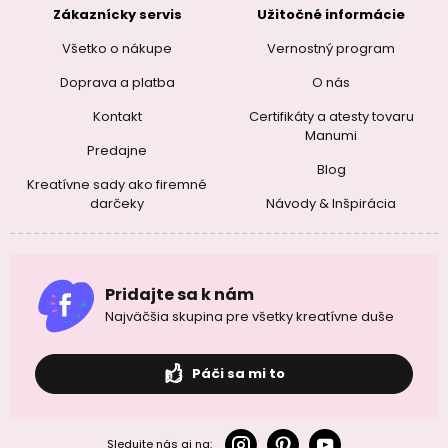
Zákaznícky servis
Užitočné informácie
Všetko o nákupe
Vernostný program
Doprava a platba
O nás
Kontakt
Certifikáty a atesty tovaru
Manumi
Predajne
Blog
Kreatívne sady ako firemné
darčeky
Návody & Inšpirácia
Pridajte sa k nám
Najväčšia skupina pre všetky kreatívne duše
Páči sa mi to
Sledujte nás aj na: