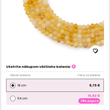
Ušetrite nákupom väčšieho balenia:
Obsah balenie
Cena za balenie
18 cm
5,73 €
14,62 €
54 cm
-15% úspora