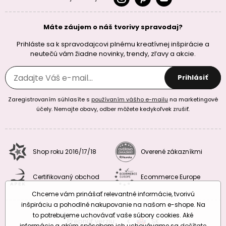
Máte záujem o náš tvorivy spravodaj?
Prihláste sa k spravodajcovi plnému kreatívnej inšpirácie a
neutečú vám žiadne novinky, trendy, zľavy a akcie.
Prihlásiť
Zaregistrovaním súhlasíte s
používaním vášho e-mailu
na marketingové
účely. Nemajte obavy, odber môžete kedykoľvek zrušiť.
Shop roku 2016/17/18
Overené zákazníkmi
Certifikovaný obchod
Ecommerce Europe
Chceme vám prinášať relevantné informácie, tvorivú
inšpiráciu a pohodlné nakupovanie na našom e-shope. Na
to potrebujeme uchovávať vaše súbory cookies. Aké
Prepnúť verziu:
CZ
SK
EU
RO
informácie a akým spôsobom ich uchovávame sa
dočítate