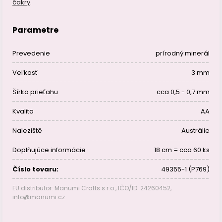
čakry
.
Parametre
Prevedenie
prírodný minerál
Veľkosť
3 mm
Šírka prieťahu
cca 0,5 - 0,7 mm
Kvalita
AA
Naleziště
Austrálie
Doplňujúce informácie
18 cm = cca 60 ks
Číslo tovaru:
49355-1 (P769)
EU distributor: Manumi Crafts s.r.o., IČO/ID: 24260452,
info@manumi.cz