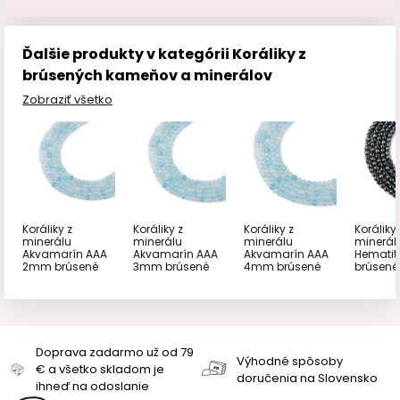
Ďalšie produkty v kategórii Koráliky z
brúsených kameňov a minerálov
Zobraziť všetko
Koráliky z
Koráliky z
Koráliky z
Koráliky 
minerálu
minerálu
minerálu
minerál
Akvamarín AAA
Akvamarín AAA
Akvamarín AAA
Hemati
2mm brúsené
3mm brúsené
4mm brúsené
brúsené
Doprava zadarmo už od 79
Výhodné spôsoby
€ a všetko skladom je
doručenia na Slovensko
ihneď na odoslanie