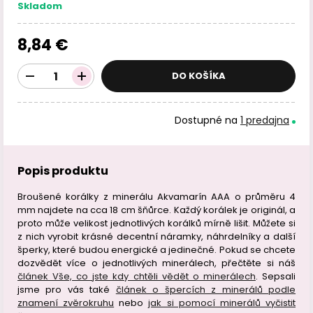
Skladom
8,84 €
DO KOŠÍKA
Dostupné na
1 predajna
Popis produktu
Broušené korálky z minerálu Akvamarín AAA o průměru 4
mm najdete na cca 18 cm šňůrce. Každý korálek je originál, a
proto může velikost jednotlivých korálků mírně lišit. Můžete si
z nich vyrobit krásné decentní náramky, náhrdelníky a další
šperky, které budou energické a jedinečné. Pokud se chcete
dozvědět více o jednotlivých minerálech, přečtěte si náš
článek Vše, co jste kdy chtěli vědět o minerálech
. Sepsali
jsme pro vás také
článek o špercích z minerálů podle
znamení zvěrokruhu
nebo
jak si pomocí minerálů vyčistit