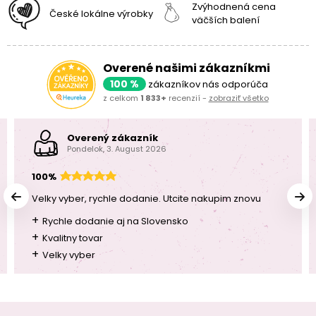
Zvýhodnená cena
České lokálne výrobky
väčších balení
Overené našimi zákazníkmi
100 %
zákazníkov nás odporúča
z celkom
1 833+
recenzií -
zobraziť všetko
Overený zákazník
Pondelok, 3. August 2026
100%
Velky vyber, rychle dodanie. Utcite nakupim znovu
+
Rychle dodanie aj na Slovensko
+
Kvalitny tovar
+
Velky vyber