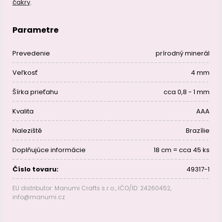
čakry
.
Parametre
Prevedenie
prírodný minerál
Veľkosť
4 mm
Šírka prieťahu
cca 0,8 - 1 mm
Kvalita
AAA
Naleziště
Brazílie
Doplňujúce informácie
18 cm = cca 45 ks
Číslo tovaru:
49317-1
EU distributor: Manumi Crafts s.r.o., IČO/ID: 24260452,
info@manumi.cz