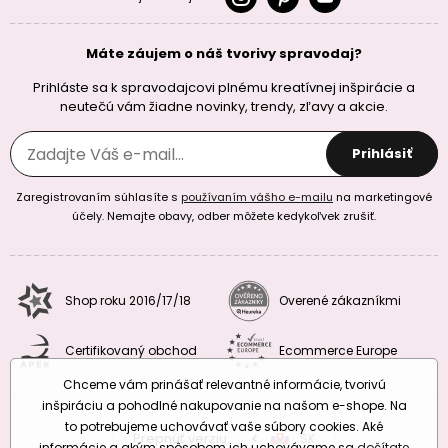
Máte záujem o náš tvorivy spravodaj?
Prihláste sa k spravodajcovi plnému kreatívnej inšpirácie a
neutečú vám žiadne novinky, trendy, zľavy a akcie.
Prihlásiť
Zaregistrovaním súhlasíte s
používaním vášho e-mailu
na marketingové
účely. Nemajte obavy, odber môžete kedykoľvek zrušiť.
Shop roku 2016/17/18
Overené zákazníkmi
Certifikovaný obchod
Ecommerce Europe
Chceme vám prinášať relevantné informácie, tvorivú
inšpiráciu a pohodlné nakupovanie na našom e-shope. Na
to potrebujeme uchovávať vaše súbory cookies. Aké
Prepnúť verziu:
CZ
SK
EU
RO
informácie a akým spôsobom ich uchovávame sa
dočítate