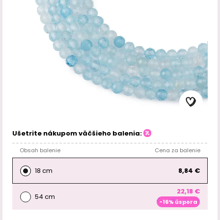
Ušetrite nákupom väčšieho balenia:
Obsah balenie
Cena za balenie
18 cm
8,84 €
22,18 €
54 cm
-16% úspora