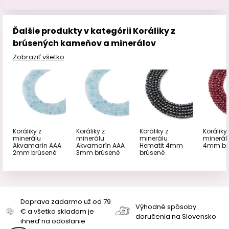
Ďalšie produkty v kategórii Koráliky z
brúsených kameňov a minerálov
Zobraziť všetko
Koráliky z
Koráliky z
Koráliky z
Koráliky 
minerálu
minerálu
minerálu
minerál
Akvamarín AAA
Akvamarín AAA
Hematit 4mm
4mm br
2mm brúsené
3mm brúsené
brúsené
Doprava zadarmo už od 79
Výhodné spôsoby
€ a všetko skladom je
doručenia na Slovensko
ihneď na odoslanie