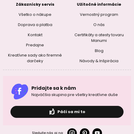
Zákaznícky servis
Užitočné informácie
Všetko o nákupe
Vernostný program
Doprava a platba
O nás
Kontakt
Certifikáty a atesty tovaru
Manumi
Predajne
Blog
Kreatívne sady ako firemné
darčeky
Návody & Inšpirácia
Pridajte sa k nám
Najväčšia skupina pre všetky kreatívne duše
Páči sa mi to
Sledujte nás aj na: