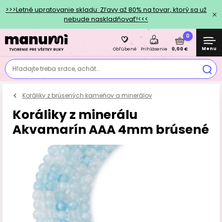
>>>Letné upratovanie skladu: Zľavy až 80% na tovar, ktorý sa už
nebude naskladňovať!<<<
0
Menu
0,00 €
Obľúbené
Prihlásenie
Hľadajte treba srdce, achát...
Koráliky z brúsených kameňov a minerálov
Koráliky z minerálu
Akvamarín AAA 4mm brúsené