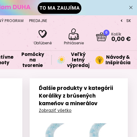
NÝ PROGRAM
PREDAJNE
SK
CZ
0
Košík
0,00 €
Obľúbené
Prihlásenie
Pomôcky
Veľký
tívne
Návody &
na
letný
oty
Inšpirácia
tvorenie
výpredaj
Ďalšie produkty v kategórii
Koráliky z brúsených
kameňov a minerálov
Zobraziť všetko