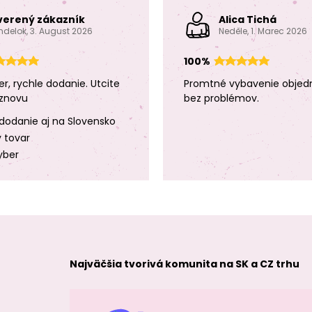
verený zákazník
Alica Tichá
ndelok, 3. August 2026
Neděle, 1. Marec 2026
100%
er, rychle dodanie. Utcite
Promtné vybavenie objed
znovu
bez problémov.
dodanie aj na Slovensko
y tovar
yber
Najväčšia tvorivá komunita na SK a CZ trhu