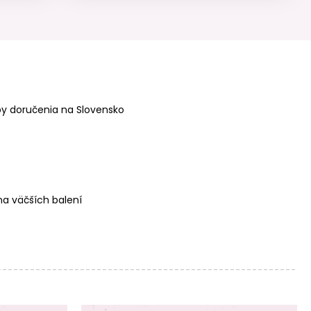
Koráliky z
Koráliky z
minerálu
minerálu Tyrkys
Labradorit AAA
Hubei 2mm
4mm brúsené
brúsené
y doručenia na Slovensko
Koráliky z
Koráliky z
minerálu Tyrkys
minerálu Tyrkys
Hubei 3mm
Hubei 4mm
brúsené
brúsené
a väčších balení
Koráliky z
Koráliky z