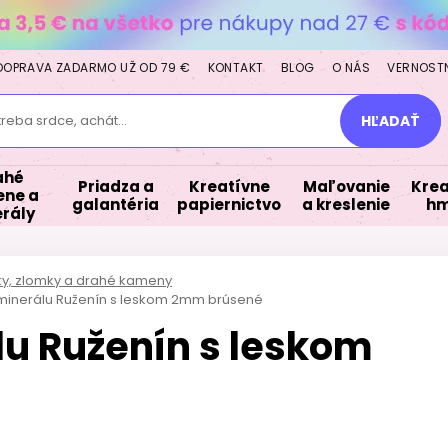
DOPRAVA ZADARMO UŽ OD 79 €
KONTAKT
BLOG
O NÁS
VERNOST
treba srdce, achát...
HĽADAŤ
ahé
Priadza a
Kreatívne
Maľovanie
Krea
ne a
galantéria
papiernictvo
a kreslenie
hm
rály
lky, zlomky a drahé kameny
z minerálu Ruženín s leskom 2mm brúsené
lu Ruženín s leskom