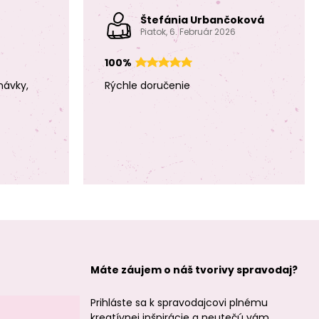
minerálu Citrín
minerálu Citrín
2mm brúsené
3mm brúsené
Štefánia Urbančoková
Piatok, 6. Február 2026
100%
návky,
Rýchle doručenie
Koráliky z
Koráliky z
minerálu Citrín
minerálu Ruženín
4mm brúsené
3mm brúsené
Máte záujem o náš tvorivy spravodaj?
Koráliky z
Koráliky z
minerálu Ruženín
minerálu
4mm brúsené
Amazonit Peru
Prihláste sa k spravodajcovi plnému
2mm brúsené
kreatívnej inšpirácie a neutečú vám