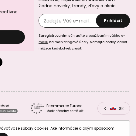
žiadne novinky, trendy, zľavy a akcie.
kreatívne
Prihlásiť
Zaregistrovaním súhlasíte s
používaním vášho e-
mailu
na marketingové účely. Nemajte obavy, odber
Koráliky z
Koráliky z
minerálu
minerálu
môžete kedykoľvek zrušiť.
Amazonit Peru
Amazonit Peru
3mm brúsené
4mm brúsené
bchod
Ecommerce Europe
Koráliky z
Koráliky z
CZ
SK
EU
Medzinárodný certifikát
eská kvalita
minerálu Ametyst
minerálu Ametyst
levanduľový 2mm
levanduľový 3mm
brúsené
brúsené
ovávať vaše súbory cookies. Aké informácie a akým spôsobom