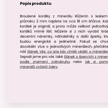
Popis produktu
Broušené korálky z minerálu Růženín s leske
průměru 2 mm najdete na cca 18 cm šňůrce. Ka
korálek je originál, a proto může velikost jednotliv
korálků mírně lišit. Můžete si z nich vyrobit krá
decentní náramky, náhrdelníky a další šperky, kt
budou energické a jedinečné. Pokud se chc
dozvědět více o jednotlivých minerálech, přečtěte
náš
článek Vše, co jste kdy chtěli vědět o minerál
Sepsali jsme pro vás také
článek o špercích z miner
podle znamení zvěrokruhu
nebo
jak si pom
minerálů vyčistit čakry
.