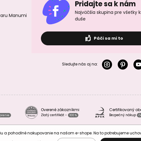
Pridajte sa k nám
Najväčšia skupina pre všetky 
ovaru Manumi
duše
Páči sa mi to
Sledujte nás aj na:
Overené zákazníkmi
Certifikovaný o
Zlatý certifikát -
Bezpečný nákup
vorenie
100 %
Č
áciu a pohodlné nakupovanie na našom e-shope. Na to potrebujeme uch