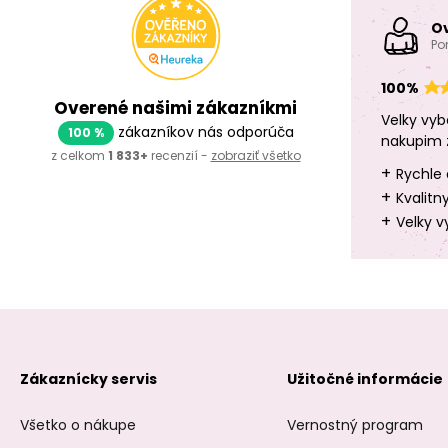
O
Po
100%
Overené našimi zákazníkmi
Velky vyb
zákazníkov nás odporúča
100 %
nakupim 
z celkom
1 833+
recenzií -
zobraziť všetko
+
Rychle 
+
Kvalitn
+
Velky v
Zákaznícky servis
Užitočné informácie
Všetko o nákupe
Vernostný program