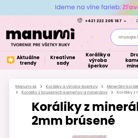
+421 222 205 167
Hľadajte 
Koráliky a
Dr
Aktuálne
Kreatívne
výroba
kame
trendy
sady
šperkov
mine
Manumi.sk
Koráliky a výroba šperkov
Minerální korá
Koráliky z brúsených kameňov a minerálov
Koráliky 
Koráliky z minerá
2mm brúsené