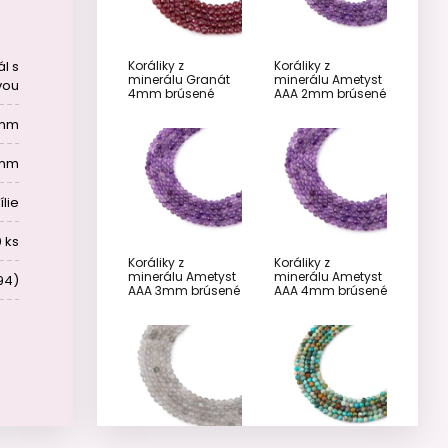
Koráliky z
Koráliky z
l s
minerálu Granát
minerálu Ametyst
vou
4mm brúsené
AAA 2mm brúsené
 mm
 mm
ílie
 ks
Koráliky z
Koráliky z
minerálu Ametyst
minerálu Ametyst
94)
AAA 3mm brúsené
AAA 4mm brúsené