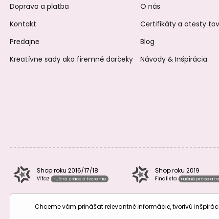
Doprava a platba
O nás
Kontakt
Certifikáty a atesty t
Predajne
Blog
Kreatívne sady ako firemné darčeky
Návody & Inšpirácia
Shop roku 2016/17/18
Shop roku 2019
Víťaz
Finalista
ručné práce a tvorenie
ručné práce a t
Chceme vám prinášať relevantné informácie, tvorivú inšpir