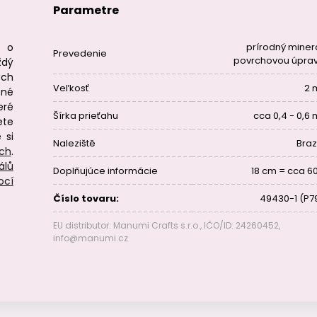
Parametre
m o
prírodný minerá
Prevedenie
povrchovou úpra
ždý
ých
Veľkosť
2
sné
eré
Šírka prieťahu
cca 0,4 - 0,6
ete
 si
Naleziště
Braz
ech
.
álů
Doplňujúce informácie
18 cm = cca 60
ocí
Číslo tovaru:
49430-1 (P7
EU distributor: Manumi Crafts s.r.o., IČO/ID: 24260452,
info@manumi.cz