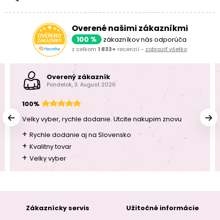
Overené našimi zákazníkmi
100 %
zákazníkov nás odporúča
z celkom
1 833+
recenzií -
zobraziť všetko
Overený zákazník
Pondelok, 3. August 2026
100%
Velky vyber, rychle dodanie. Utcite nakupim znovu
+
Rychle dodanie aj na Slovensko
+
Kvalitny tovar
+
Velky vyber
Zákaznícky servis
Užitočné informácie