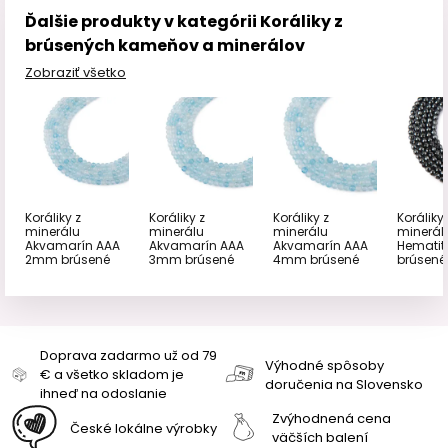
Ďalšie produkty v kategórii Koráliky z
brúsených kameňov a minerálov
Zobraziť všetko
Koráliky z
Koráliky z
Koráliky z
Koráliky 
minerálu
minerálu
minerálu
minerál
Akvamarín AAA
Akvamarín AAA
Akvamarín AAA
Hemati
2mm brúsené
3mm brúsené
4mm brúsené
brúsené
Doprava zadarmo už od 79
Výhodné spôsoby
€ a všetko skladom je
doručenia na Slovensko
ihneď na odoslanie
Zvýhodnená cena
České lokálne výrobky
väčších balení