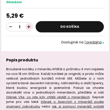
Skladom
5,29 €
DO KOŠÍKA
Dostupné na
1 predajna
Popis produktu
Broušené korálky z minerálu Křišťál o průměru 4 mm najdete
na cca 18 cm šňůrce. Každý korálek je originál, a proto může
velikost jednotlivých korálků mírně lišit. Můžete si z nich
vyrobit krásné decentní náramky, náhrdelníky a další šperky,
které budou energické a jedinečné. Pokud se chcete
dozvědět více o jednotlivých minerálech, přečtěte si náš
článek Vše, co jste kdy chtěli vědět o minerálech
. Sepsali
jsme pro vás také
článek o špercích z minerálů podle
znamení zvěrokruhu
nebo
jak si pomocí minerálů vyčistit