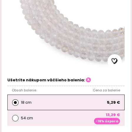
Ušetrite nákupom väčšieho balenia:
Obsah balenie
Cena za balenie
18 cm
5,29 €
13,29 €
54 cm
-16% úspora