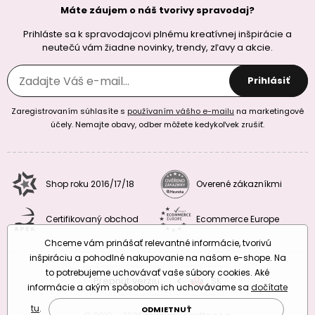
Máte záujem o náš tvorivy spravodaj?
Prihláste sa k spravodajcovi plnému kreatívnej inšpirácie a
neutečú vám žiadne novinky, trendy, zľavy a akcie.
Prihlásiť
Zaregistrovaním súhlasíte s
používaním vášho e-mailu
na marketingové
účely. Nemajte obavy, odber môžete kedykoľvek zrušiť.
Shop roku 2016/17/18
Overené zákazníkmi
Certifikovaný obchod
Ecommerce Europe
Chceme vám prinášať relevantné informácie, tvorivú
inšpiráciu a pohodlné nakupovanie na našom e-shope. Na
to potrebujeme uchovávať vaše súbory cookies. Aké
Prepnúť verziu:
CZ
SK
EU
RO
informácie a akým spôsobom ich uchovávame sa
dočítate
tu
.
ODMIETNUŤ