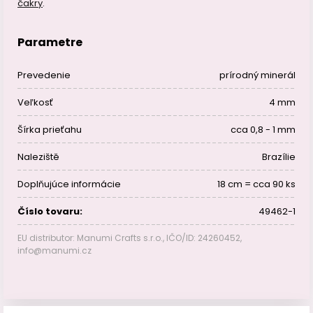
čakry
.
Parametre
Prevedenie
prírodný minerál
Veľkosť
4 mm
Šírka prieťahu
cca 0,8 - 1 mm
Naleziště
Brazílie
Doplňujúce informácie
18 cm = cca 90 ks
Číslo tovaru:
49462-1
EU distributor: Manumi Crafts s.r.o., IČO/ID: 24260452,
info@manumi.cz