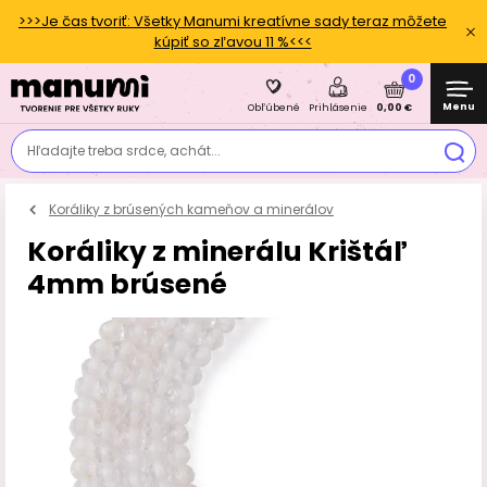
>>>Je čas tvoriť: Všetky Manumi kreatívne sady teraz môžete
kúpiť so zľavou 11 %<<<
0
Menu
0,00 €
Obľúbené
Prihlásenie
Hľadajte treba srdce, achát...
Koráliky z brúsených kameňov a minerálov
Koráliky z minerálu Krištáľ
4mm brúsené