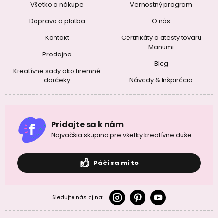
Všetko o nákupe
Vernostný program
Doprava a platba
O nás
Kontakt
Certifikáty a atesty tovaru
Manumi
Predajne
Blog
Kreatívne sady ako firemné
darčeky
Návody & Inšpirácia
Pridajte sa k nám
Najväčšia skupina pre všetky kreatívne duše
Páči sa mi to
Sledujte nás aj na: