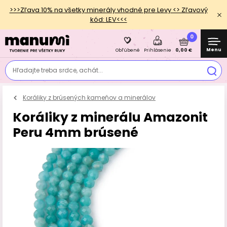
>>>Zľava 10% na všetky minerály vhodné pre Levy <> Zľavový
kód: LEV<<<
0
Menu
0,00 €
Obľúbené
Prihlásenie
Hľadajte treba srdce, achát...
Koráliky z brúsených kameňov a minerálov
Koráliky z minerálu Amazonit
Peru 4mm brúsené