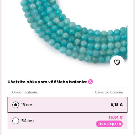
Ušetrite nákupom väčšieho balenia:
Obsah balenie
Cena za balenie
18 cm
6,18 €
15,51 €
54 cm
-16% úspora