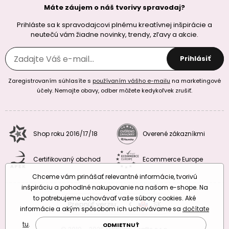
Máte záujem o náš tvorivy spravodaj?
Prihláste sa k spravodajcovi plnému kreatívnej inšpirácie a
neutečú vám žiadne novinky, trendy, zľavy a akcie.
Prihlásiť
Zaregistrovaním súhlasíte s
používaním vášho e-mailu
na marketingové
účely. Nemajte obavy, odber môžete kedykoľvek zrušiť.
Shop roku 2016/17/18
Overené zákazníkmi
Certifikovaný obchod
Ecommerce Europe
Chceme vám prinášať relevantné informácie, tvorivú
inšpiráciu a pohodlné nakupovanie na našom e-shope. Na
to potrebujeme uchovávať vaše súbory cookies. Aké
Prepnúť verziu:
CZ
SK
EU
RO
informácie a akým spôsobom ich uchovávame sa
dočítate
tu
.
ODMIETNUŤ