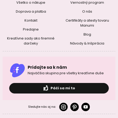
Všetko o nákupe
Vernostný program
Doprava a platba
O nás
Kontakt
Certifikáty a atesty tovaru
Manumi
Predajne
Blog
Kreatívne sady ako firemné
darčeky
Návody & Inšpirácia
Pridajte sa k nám
Najväčšia skupina pre všetky kreatívne duše
Páči sa mi to
Sledujte nás aj na: