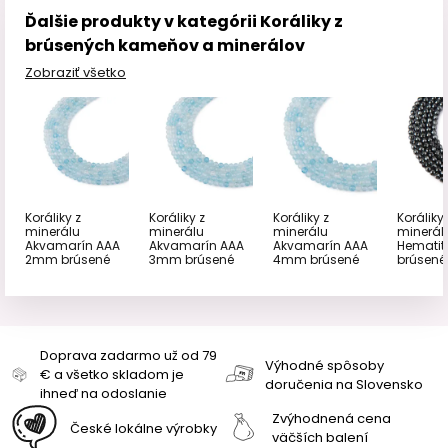
Ďalšie produkty v kategórii Koráliky z
brúsených kameňov a minerálov
Zobraziť všetko
Koráliky z
Koráliky z
Koráliky z
Koráliky 
minerálu
minerálu
minerálu
minerál
Akvamarín AAA
Akvamarín AAA
Akvamarín AAA
Hemati
2mm brúsené
3mm brúsené
4mm brúsené
brúsené
Doprava zadarmo už od 79
Výhodné spôsoby
€ a všetko skladom je
doručenia na Slovensko
ihneď na odoslanie
Zvýhodnená cena
České lokálne výrobky
väčších balení