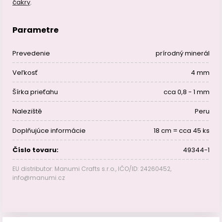
čakry
.
Parametre
Prevedenie
prírodný minerál
Veľkosť
4 mm
Šírka prieťahu
cca 0,8 - 1 mm
Naleziště
Peru
Doplňujúce informácie
18 cm = cca 45 ks
Číslo tovaru:
49344-1
EU distributor: Manumi Crafts s.r.o., IČO/ID: 24260452,
info@manumi.cz