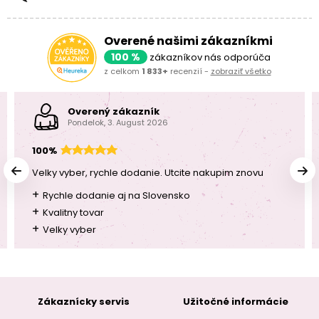
Overené našimi zákazníkmi
100 %
zákazníkov nás odporúča
z celkom
1 833+
recenzií -
zobraziť všetko
Overený zákazník
Pondelok, 3. August 2026
100%
Velky vyber, rychle dodanie. Utcite nakupim znovu
+
Rychle dodanie aj na Slovensko
+
Kvalitny tovar
+
Velky vyber
Zákaznícky servis
Užitočné informácie