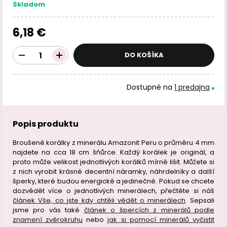
Skladom
6,18 €
DO KOŠÍKA
Dostupné na
1 predajna
Popis produktu
Broušené korálky z minerálu Amazonit Peru o průměru 4 mm
najdete na cca 18 cm šňůrce. Každý korálek je originál, a
proto může velikost jednotlivých korálků mírně lišit. Můžete si
z nich vyrobit krásné decentní náramky, náhrdelníky a další
šperky, které budou energické a jedinečné. Pokud se chcete
dozvědět více o jednotlivých minerálech, přečtěte si náš
článek Vše, co jste kdy chtěli vědět o minerálech
. Sepsali
jsme pro vás také
článek o špercích z minerálů podle
znamení zvěrokruhu
nebo
jak si pomocí minerálů vyčistit