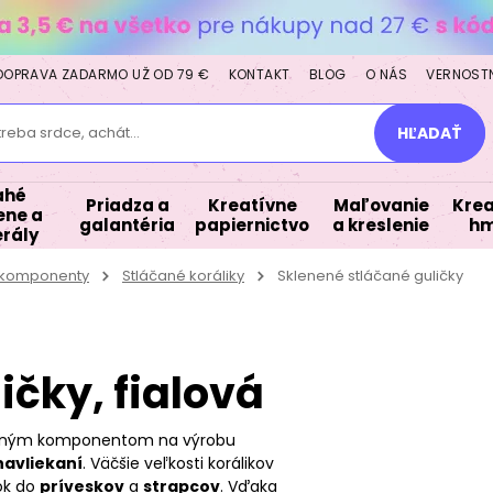
DOPRAVA ZADARMO UŽ OD 79 €
KONTAKT
BLOG
O NÁS
VERNOST
treba srdce, achát...
HĽADAŤ
ahé
Priadza a
Kreatívne
Maľovanie
Krea
ne a
galantéria
papiernictvo
a kreslenie
hm
rály
a komponenty
Stláčané koráliky
Sklenené stláčané guličky
ičky, fialová
tným komponentom na výrobu
navliekaní
. Väčšie veľkosti korálikov
ok do
príveskov
a
strapcov
. Vďaka