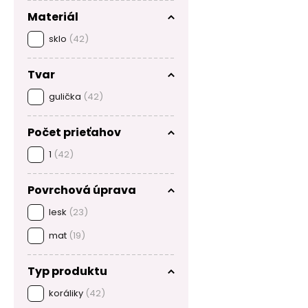
Materiál
sklo
(42)
Tvar
gulička
(42)
Počet prieťahov
1
(42)
Povrchová úprava
lesk
(23)
mat
(19)
Typ produktu
koráliky
(42)