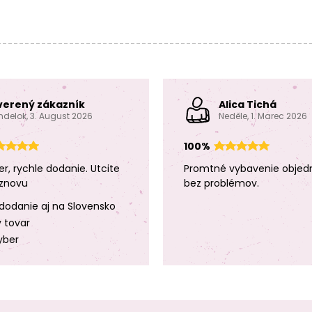
verený zákazník
Alica Tichá
ndelok, 3. August 2026
Neděle, 1. Marec 2026
100%
er, rychle dodanie. Utcite
Promtné vybavenie objed
znovu
bez problémov.
dodanie aj na Slovensko
y tovar
yber