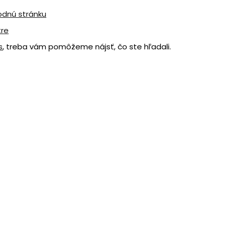
odnú stránku
tre
s
, treba vám pomôžeme nájsť, čo ste hľadali.