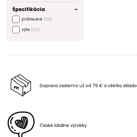
Špecifikácia
průhledné
(20)
sýte
(22)
Doprava zadarmo už od 79 € a všetko sklado
České lokálne výrobky