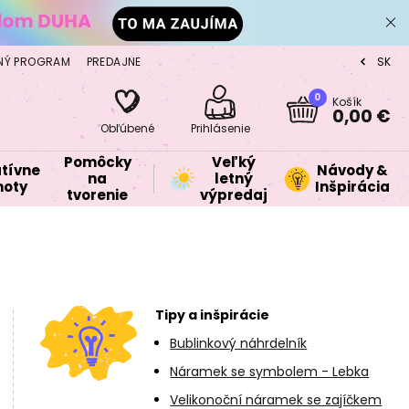
NÝ PROGRAM
PREDAJNE
SK
CZ
0
Košík
0,00 €
Obľúbené
Prihlásenie
Pomôcky
Veľký
tívne
Návody &
na
letný
oty
Inšpirácia
tvorenie
výpredaj
Tipy a inšpirácie
Bublinkový náhrdelník
Náramek se symbolem - Lebka
Velikonoční náramek se zajíčkem