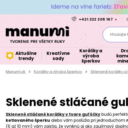
+421 222 205 167
Hľadajte 
Koráliky a
Dr
Aktuálne
Kreatívne
výroba
kame
trendy
sady
šperkov
mine
Manumi.sk
Koráliky a výroba šperkov
Sklenené koráliky 
Sklenené stláčané gul
Sklenené stláčané koráliky v tvare guľôčky
budú perfek
ketlovaného šperku
alebo vám poslúžia pri jednoduchom
(6 až 10 mm) vám zaistia, že vyniknú aj ako zaujímavý dopln