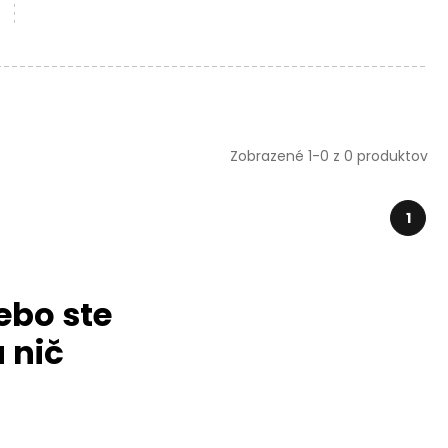
Zobrazené 1-0 z 0 produktov
1
ebo ste
 nič