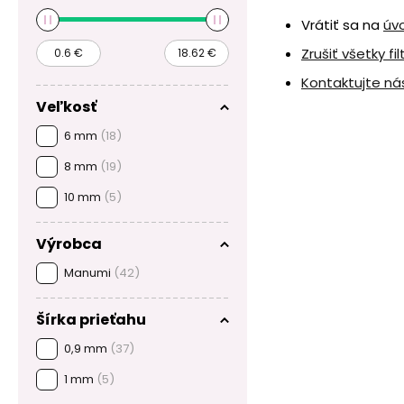
Vrátiť sa na
úv
Zrušiť všetky fil
Kontaktujte ná
Veľkosť
6 mm
(18)
8 mm
(19)
10 mm
(5)
Výrobca
Manumi
(42)
Šírka prieťahu
0,9 mm
(37)
1 mm
(5)