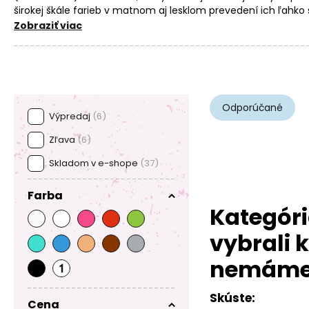
širokej škále farieb v matnom aj lesklom prevedení ich ľahko
korálikmi
, napríklad so
stláčanými korálikmi s písmenkami
. P
Zobraziť viac
medzidielmi
, a navyše si u nás ľahko vyberiete aj návlekový m
koráliky
,
elastická lycra
či
elastomer
.
Odporúčané
Výpredaj
(6)
Zľava
(6)
Skladom v e-shope
(37)
Farba
Kategóri
vybrali k
nemám
Skúste:
Cena