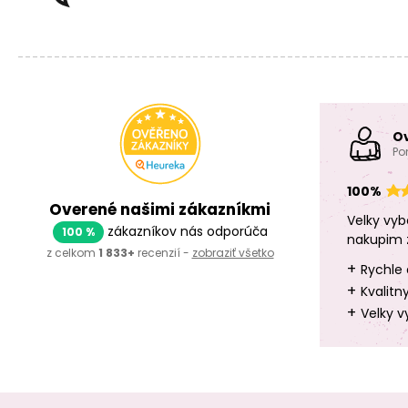
O
Po
100%
Overené našimi zákazníkmi
Velky vyb
zákazníkov nás odporúča
100 %
nakupim 
z celkom
1 833+
recenzií -
zobraziť všetko
+
Rychle 
+
Kvalitn
+
Velky v