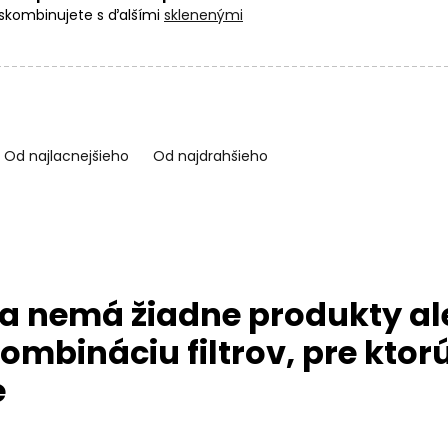
 skombinujete s ďalšími
sklenenými
rekladať ich môžete aj
bižutérnymi
ateriál, ako je napríklad
vlasec na
Od najlacnejšieho
Od najdrahšieho
a nemá žiadne produkty al
ombináciu filtrov, pre ktorú
e