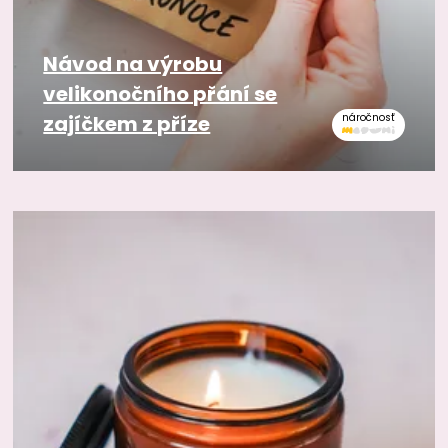
Návod na výrobu
velikonočního přání se
zajíčkem z příze
náročnosť