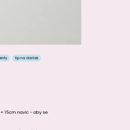
enty
tip na darček
 + 15cm navíc - aby se