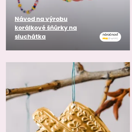
Návod na výrobu
korálkové šňůrky na
sluchátka
náročnosť