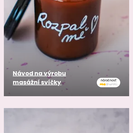
Návod na výrobu
masážní svíčky
náročnosť