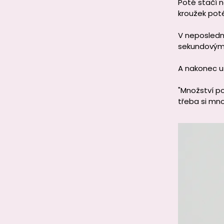
Poté stačí 
kroužek poté
V neposledn
sekundový
A nakonec u
"Množství po
třeba si mno