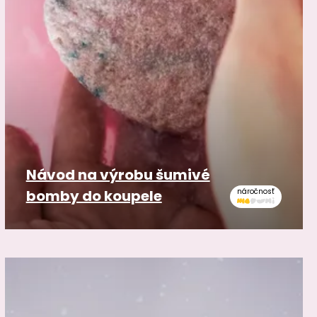
Návod na výrobu šumivé
bomby do koupele
náročnosť