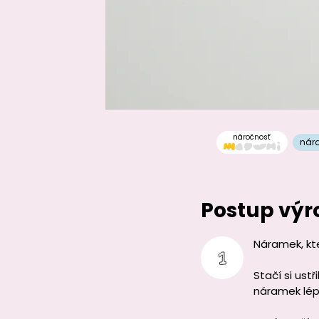
náročnosť
nár
Postup výr
Náramek, kte
Stačí si ust
náramek lé