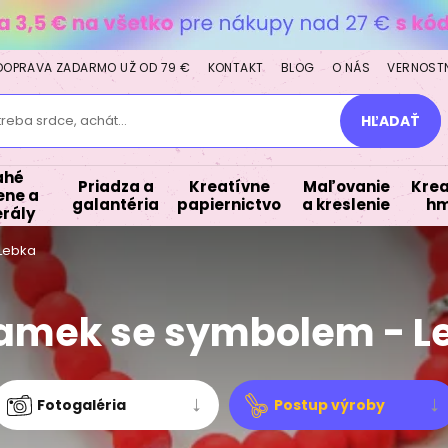
DOPRAVA ZADARMO UŽ OD 79 €
KONTAKT
BLOG
O NÁS
VERNOST
treba srdce, achát...
HĽADAŤ
ahé
Priadza a
Kreatívne
Maľovanie
Krea
ne a
galantéria
papiernictvo
a kreslenie
hm
rály
Lebka
amek se symbolem - L
Fotogaléria
Postup výroby