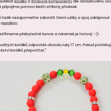
navlékat
korálky
a
štrasové komponenty
dle obrázkového vzor
 připojíme pomocí kleští stříbrný přívěsek.
í řadě nezapomeňte zakončit třemi uzlíky a spoj zakápnout
m
lepidlem
.
střihneme přebytečné konce a náramek je hotový :-)!
užitých korálků odpovídá obvodu ruky 17 cm. Pokud potřebujet
žství korálků přepočítat."