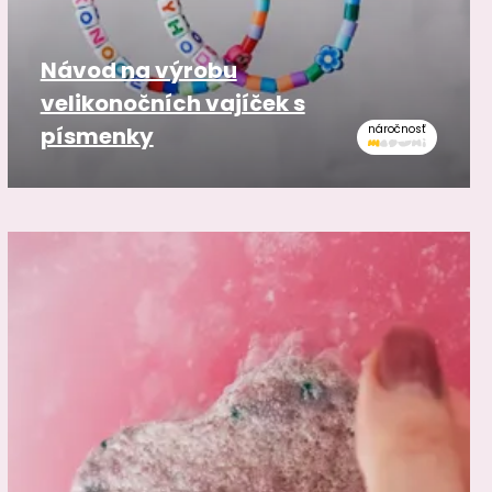
Návod na výrobu
velikonočních vajíček s
písmenky
náročnosť