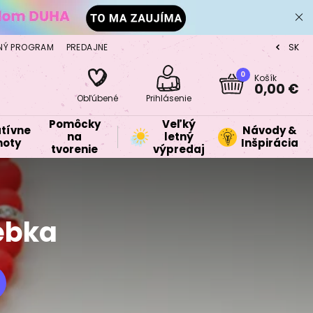
NÝ PROGRAM
PREDAJNE
SK
CZ
0
Košík
0,00 €
Obľúbené
Prihlásenie
Pomôcky
Veľký
tívne
Návody &
na
letný
oty
Inšpirácia
tvorenie
výpredaj
ebka