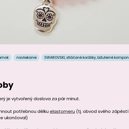
amok
navliekanie
SWAROVSKI
,
stláčané koráliky
,
bižuterné kompon
oby
rý je vytvořený doslova za pár minut.
řihnout potřebnou délku
elastomeru
(tj. obvod svého zápěstí
pe ukončoval)