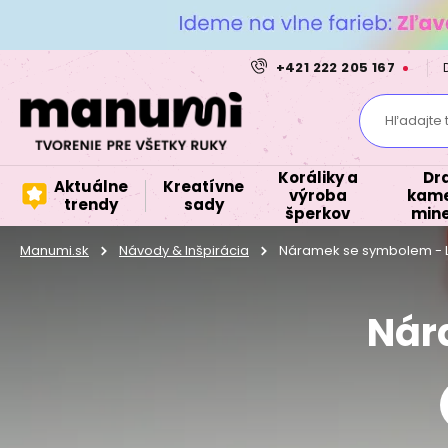
+421 222 205 167
Hľadajte 
Koráliky a
Dr
Aktuálne
Kreatívne
výroba
kame
trendy
sady
šperkov
mine
Manumi.sk
Návody & Inšpirácia
Náramek se symbolem - 
Nár