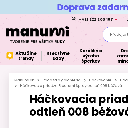
+421 222 205 167
Hľadajte 
Koráliky a
Dr
Aktuálne
Kreatívne
výroba
kame
trendy
sady
šperkov
mine
Manumi.sk
Priadza a galantéria
Háčkovanie
Háčk
Háčkovacia priadza Ricorumi Spray odtieň 008 béžová
Háčkovacia priad
odtieň 008 béžov