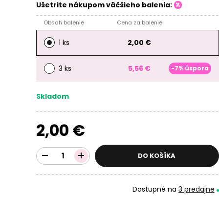
Ušetrite nákupom väčšieho balenia:
Obsah balenie
Cena za balenie
1 ks
2,00 €
3 ks
5,56 €
-7% úspora
Skladom
2,00 €
DO KOŠÍKA
Dostupné na
3 predajne