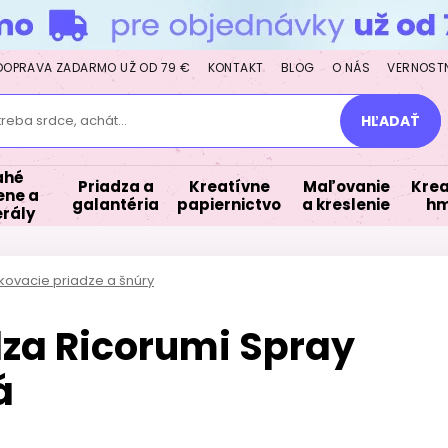
DOPRAVA ZADARMO UŽ OD 79 €
KONTAKT
BLOG
O NÁS
VERNOST
treba srdce, achát...
HĽADAŤ
ahé
Priadza a
Kreatívne
Maľovanie
Krea
ne a
galantéria
papiernictvo
a kreslenie
hm
rály
ovacie priadze a šnúry
za Ricorumi Spray
á