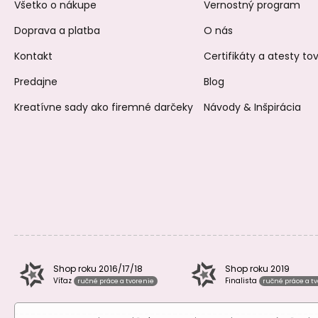
Všetko o nákupe
Vernostný program
Doprava a platba
O nás
Kontakt
Certifikáty a atesty t
Predajne
Blog
Kreatívne sady ako firemné darčeky
Návody & Inšpirácia
Shop roku 2016/17/18
Shop roku 2019
Víťaz
Finalista
ručné práce a tvorenie
ručné práce a t