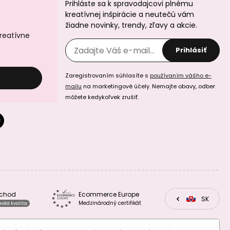
Prihláste sa k spravodajcovi plnému
Rico design
Rico design
kreatívnej inšpirácie a neutečú vám
háčkovacia
háčkovacia
žiadne novinky, trendy, zľavy a akcie.
papierová
papierová
priadza Creative
priadza Creative
kreatívne
paper odtieň 009
paper odtieň 008
hnedosivá
svetlo zelená
Prihlásiť
Zaregistrovaním súhlasíte s
používaním vášho e-
mailu
na marketingové účely. Nemajte obavy, odber
môžete kedykoľvek zrušiť.
Rico design
Rico design
háčkovacia
háčkovacia
papierová
papierová
priadza Creative
priadza Creative
paper odtieň 007
paper odtieň 006
tyrkysová
svetlo modrá
bchod
Ecommerce Europe
CZ
SK
EU
Medzinárodný certifikát
eská kvalita