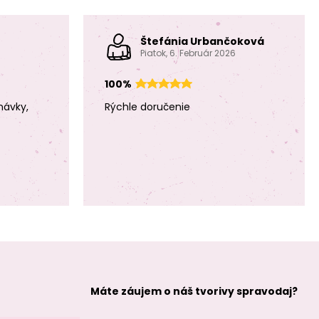
háčkovacia
háčkovacia
priadza
priadza
Chenillove Super
Chenillove Super
Big Print odtieň
Big Print odtieň
Štefánia Urbančoková
005 tyrkysová
004 modrá
Piatok, 6. Február 2026
100%
návky,
Rýchle doručenie
Rico design
Rico design
háčkovacia
háčkovacia
priadza
papierová
Chenillove Super
priadza Creative
Big Print odtieň
paper odtieň 010
002 ružová
čierna
Máte záujem o náš tvorivy spravodaj?