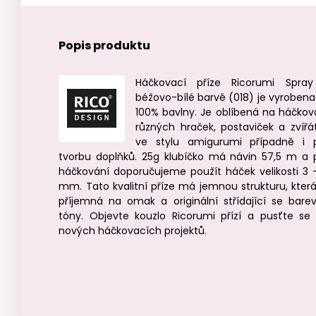
Popis produktu
Háčkovací příze Ricorumi Spra
béžovo-bílé barvě (018) je vyrobena
100% bavlny. Je oblíbená na háčkov
různých hraček, postaviček a zvířá
ve stylu amigurumi případně i 
tvorbu doplňků. 25g klubíčko má návin 57,5 m a 
háčkování doporučujeme použít háček velikosti 3 
mm. Tato kvalitní příze má jemnou strukturu, která
příjemná na omak a originální střídající se bare
tóny. Objevte kouzlo Ricorumi přízí a pusťte se
nových háčkovacích projektů.