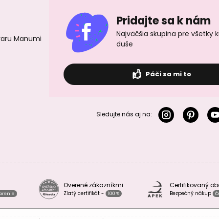
Pridajte sa k nám
Najväčšia skupina pre všetky 
ovaru Manumi
duše
Páči sa mi to
Sledujte nás aj na:
Overené zákazníkmi
Certifikovaný o
Zlatý certifikát -
Bezpečný nákup
vorenie
100 %
Č