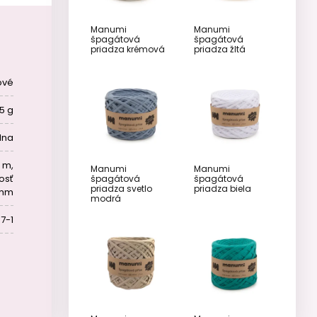
Manumi
Manumi
špagátová
špagátová
priadza krémová
priadza žltá
ové
5 g
lna
5 m,
Manumi
Manumi
osť
špagátová
špagátová
priadza svetlo
priadza biela
 mm
modrá
7-1