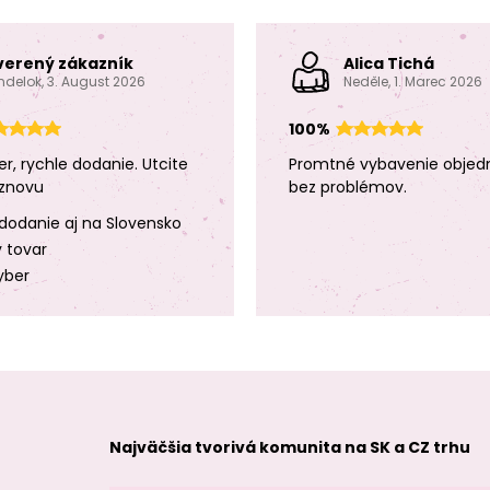
verený zákazník
Alica Tichá
ndelok, 3. August 2026
Neděle, 1. Marec 2026
100%
er, rychle dodanie. Utcite
Promtné vybavenie objed
znovu
bez problémov.
dodanie aj na Slovensko
y tovar
yber
Najväčšia tvorivá komunita na SK a CZ trhu