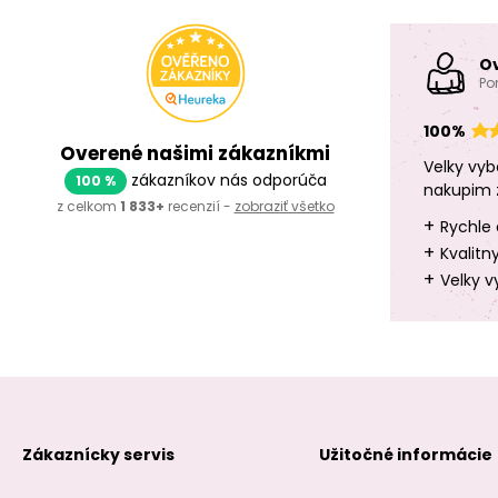
O
Po
100%
Overené našimi zákazníkmi
Velky vyb
zákazníkov nás odporúča
100 %
nakupim 
z celkom
1 833+
recenzií -
zobraziť všetko
+
Rychle 
+
Kvalitn
+
Velky v
Zákaznícky servis
Užitočné informácie