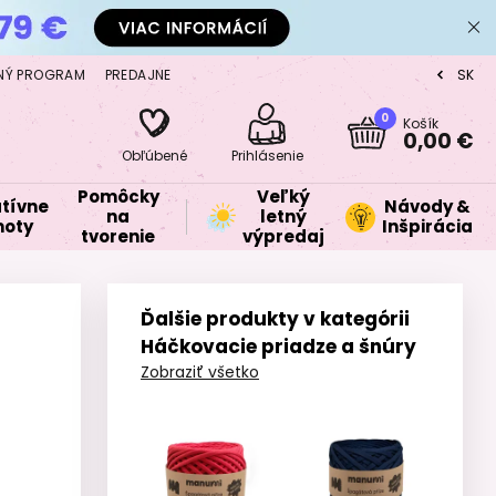
NÝ PROGRAM
PREDAJNE
SK
CZ
0
Košík
0,00 €
Obľúbené
Prihlásenie
Pomôcky
Veľký
tívne
Návody &
na
letný
oty
Inšpirácia
tvorenie
výpredaj
Ďalšie produkty v kategórii
Háčkovacie priadze a šnúry
Zobraziť všetko