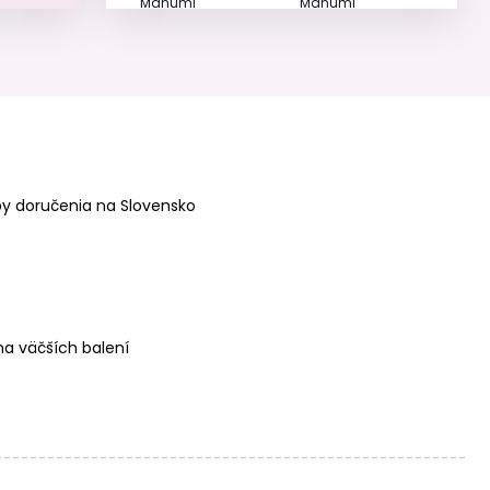
Manumi
Manumi
špagátová
špagátová
priadza béžová
priadza tyrkysová
y doručenia na Slovensko
Manumi
Rico design
špagátová
háčkovacia
priadza čierna
priadza
Chenillove Super
Big Print odtieň 001
krémová
a väčších balení
Rico design
Rico design