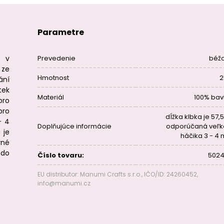
Parametre
y v
Prevedenie
béž
 ze
Hmotnost
2
ání
tek
Materiál
100% bav
pro
pro
dĺžka klbka je 57,
- 4
Doplňujúce informácie
odporúčaná veľk
 je
háčika 3 - 4
vné
 do
Číslo tovaru:
5024
EU distributor: Manumi Crafts s.r.o., IČO/ID: 24260452,
info@manumi.cz