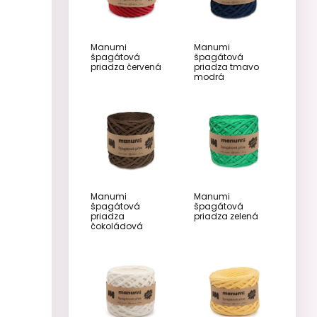
Manumi
Manumi
špagátová
špagátová
priadza červená
priadza tmavo
modrá
Manumi
Manumi
špagátová
špagátová
priadza
priadza zelená
čokoládová