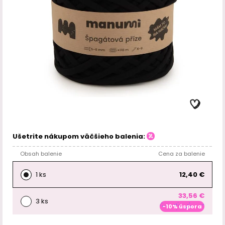
Ušetrite nákupom väčšieho balenia:
Obsah balenie
Cena za balenie
1 ks
12,40 €
33,56 €
3 ks
-10% úspora