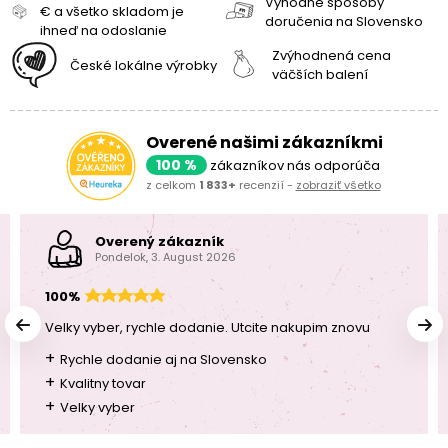
Výhodné spôsoby
€ a všetko skladom je
doručenia na Slovensko
ihneď na odoslanie
Zvýhodnená cena
České lokálne výrobky
väčších balení
Overené našimi zákazníkmi
100 %
zákazníkov nás odporúča
z celkom
1 833+
recenzií -
zobraziť všetko
Overený zákazník
Pondelok, 3. August 2026
100%
Velky vyber, rychle dodanie. Utcite nakupim znovu
+
Rychle dodanie aj na Slovensko
+
Kvalitny tovar
+
Velky vyber