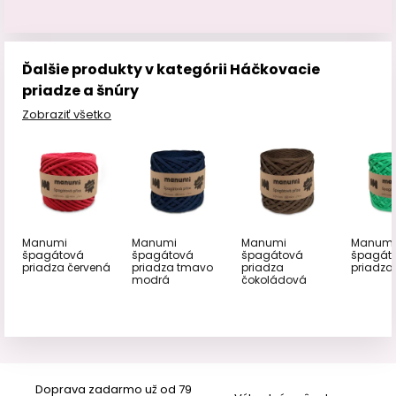
Ďalšie produkty v kategórii Háčkovacie
priadze a šnúry
Zobraziť všetko
Manumi
Manumi
Manumi
Manumi
špagátová
špagátová
špagátová
špagát
priadza červená
priadza tmavo
priadza
priadza
modrá
čokoládová
Doprava zadarmo už od 79