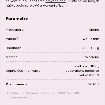
se vám budou hodit tato
dřevěná dna
. Pusťte se do nových
háčkovacích projektů a Manumi přízemi!
Parametre
Prevedenie
čierne
Veľkosť
± 5 - 6 mm
Hmotnost
380 - 400 g
Materiál
100% bavlna
délka je ± 110 m,
Doplňujúce informácie
doporučený háček ve
velikosti 6 - 9
Číslo tovaru:
51496-1
EU distributor: Manumi Crafts s.r.o., IČO/ID: 24260452,
info@manumi.cz