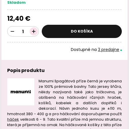
Skladom
12,40 €
DO KOŠÍKA
Dostupné na
3 predajne
Popis produktu
Manumi špagátová příze černá je vyrobena
ze 100% prémiové bavlny. Tato jersey šňůra,
někdy nazývaná také jako tričkovina, je
oblíbená na háčkování různých hraček,
košíků, kabelek a dalších doplňků i
dekorací. Návin jednoho kusu je ±110 m,
hmotnost 380 - 400 g a pro háčkování doporučujeme použít
háček
velikosti 6 - 9. Tato kvalitní příze má jemnou strukturu,
která je příjemná na omak. Na háčkované košíky z této příze