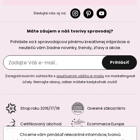
Sledujte nás aj na:
Máte záujem o náš tvorivy spravodaj?
Prihláste sa k spravodajcovi plnému kreatívnej inšpirácie a
neutečú vám žiadne novinky, trendy, zľavy a akcie.
Prihlásiť
Zaregistrovaním súhlasíte s
používaním vášho e-mailu
na marketingové
účely. Nemajte obavy, odber môžete kedykoľvek zrušiť.
Shop roku 2016/17/18
Overené zákazníkmi
Certifikovaný obchod
Ecommerce Europe
Chceme vám prinášať relevantné informácie, tvorivú