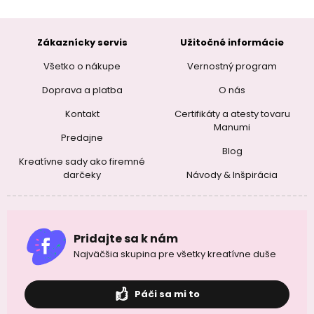
Zákaznícky servis
Užitočné informácie
Všetko o nákupe
Vernostný program
Doprava a platba
O nás
Kontakt
Certifikáty a atesty tovaru
Manumi
Predajne
Blog
Kreatívne sady ako firemné
darčeky
Návody & Inšpirácia
Pridajte sa k nám
Najväčšia skupina pre všetky kreatívne duše
Páči sa mi to