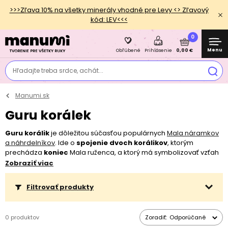
>>>Zľava 10% na všetky minerály vhodné pre Levy <> Zľavový
kód: LEV<<<
0
Menu
0,00 €
Obľúbené
Prihlásenie
Hľadajte treba srdce, achát...
Manumi.sk
Guru korálek
Guru korálik
je dôležitou súčasťou populárnych
Mala náramkov
a náhrdelníkov
. Ide o
spojenie dvoch korálikov
, ktorým
prechádza
koniec
Mala ruženca, a ktorý má symbolizovať vzťah
medzi učiteľom a učencom. Preto ho väčšinou tvorí korálik a jeho
Zobraziť viac
čiapočka. Ak sa používa na opakované modlitby,
je neslušné
tento korálik preskakovať
.
Budhisti
ruženec vždy otočia a
Filtrovať produkty
začnú počítať modlitby v opačnom smere.
0 produktov
Zoradiť:
Odporúčané