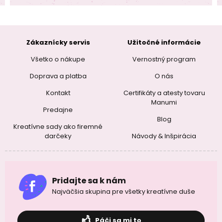
Zákaznícky servis
Užitočné informácie
Všetko o nákupe
Vernostný program
Doprava a platba
O nás
Kontakt
Certifikáty a atesty tovaru
Manumi
Predajne
Blog
Kreatívne sady ako firemné
darčeky
Návody & Inšpirácia
Pridajte sa k nám
Najväčšia skupina pre všetky kreatívne duše
Páči sa mi to