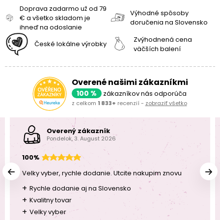
Doprava zadarmo už od 79
Výhodné spôsoby
€ a všetko skladom je
doručenia na Slovensko
ihneď na odoslanie
Zvýhodnená cena
České lokálne výrobky
väčších balení
Overené našimi zákazníkmi
100 %
zákazníkov nás odporúča
z celkom
1 833+
recenzií -
zobraziť všetko
Overený zákazník
Pondelok, 3. August 2026
100%
Velky vyber, rychle dodanie. Utcite nakupim znovu
+
Rychle dodanie aj na Slovensko
+
Kvalitny tovar
+
Velky vyber