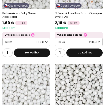
Český výrobok
Český výrobok
Brúsené koráliky 3mm
Brúsené koráliky 3mm Opaque
Alabaster
White AB
1,69 €
2,18 €
60 ks
60 ks
Skladom
Skladom
Výhodnejšie balenie
Výhodnejšie balenie
60 ks
1,69 €
60 ks
2,18 €
DO KOŠÍKA
DO KOŠÍKA