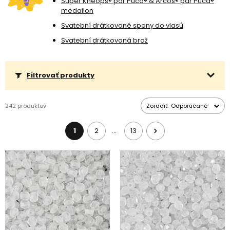
Super Khéops® par Puca® & Arcos® par Puca®
kombinácii s ďalšími
korálikmi
.
medailon
Svatební drátkované spony do vlasů
Svatební drátkovaná brož
Filtrovať produkty
242 produktov
Zoradiť:
Odporúčané
1
2
13
…