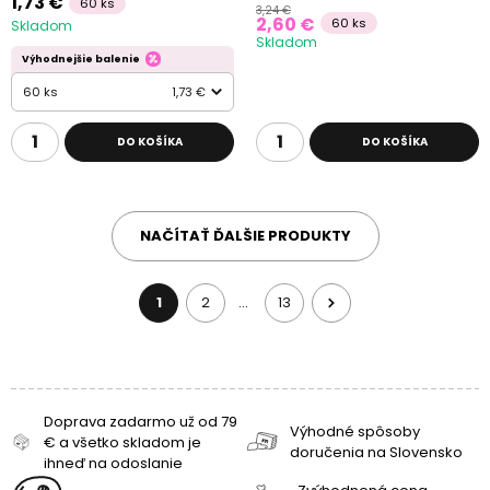
1,73 €
60 ks
3,24 €
2,60 €
60 ks
Skladom
Skladom
Výhodnejšie balenie
60 ks
1,73 €
DO KOŠÍKA
DO KOŠÍKA
NAČÍTAŤ ĎALŠIE PRODUKTY
1
2
13
…
Doprava zadarmo už od 79
Výhodné spôsoby
€ a všetko skladom je
doručenia na Slovensko
ihneď na odoslanie