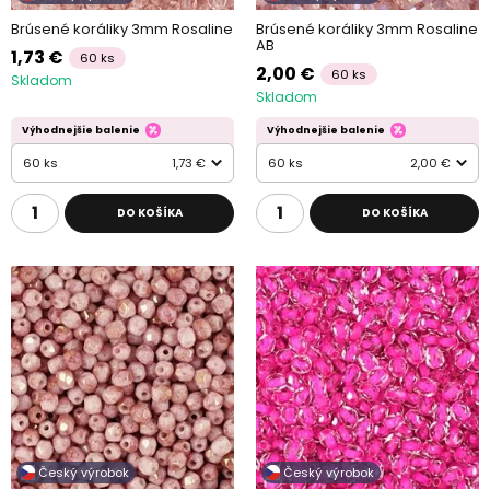
Brúsené koráliky 3mm Rosaline
Brúsené koráliky 3mm Rosaline
AB
1,73 €
60 ks
2,00 €
60 ks
Skladom
Skladom
Výhodnejšie balenie
Výhodnejšie balenie
60 ks
1,73 €
60 ks
2,00 €
DO KOŠÍKA
DO KOŠÍKA
Český výrobok
Český výrobok