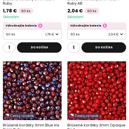
Ruby
Ruby AB
1,78 €
2,04 €
60 ks
60 ks
Skladom
Skladom
Výhodnejšie balenie
Výhodnejšie balenie
60 ks
1,78 €
60 ks
2,04 €
DO KOŠÍKA
DO KOŠÍKA
Český výrobok
Český výrobok
Brúsené koráliky 3mm Blue Iris
Brúsené koráliky 3mm Opaque