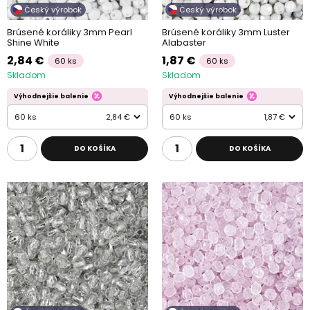
Český výrobok
Český výrobok
Brúsené koráliky 3mm Pearl
Brúsené koráliky 3mm Luster
Shine White
Alabaster
2,84 €
1,87 €
60 ks
60 ks
Skladom
Skladom
Výhodnejšie balenie
Výhodnejšie balenie
60 ks
2,84 €
60 ks
1,87 €
DO KOŠÍKA
DO KOŠÍKA