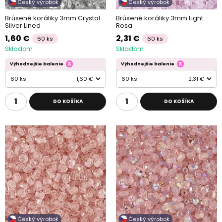
Český výrobok
Český výrobok
Brúsené koráliky 3mm Crystal
Brúsené koráliky 3mm Light
Silver Lined
Rosa
1,60 €
2,31 €
60 ks
60 ks
Skladom
Skladom
Výhodnejšie balenie
Výhodnejšie balenie
60 ks
1,60 €
60 ks
2,31 €
DO KOŠÍKA
DO KOŠÍKA
Český výrobok
Český výrobok