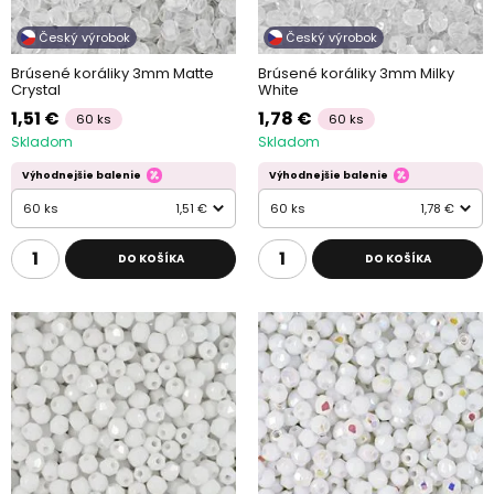
Český výrobok
Český výrobok
Brúsené koráliky 3mm Matte
Brúsené koráliky 3mm Milky
Crystal
White
1,51 €
1,78 €
60 ks
60 ks
Skladom
Skladom
Výhodnejšie balenie
Výhodnejšie balenie
60 ks
1,51 €
60 ks
1,78 €
DO KOŠÍKA
DO KOŠÍKA