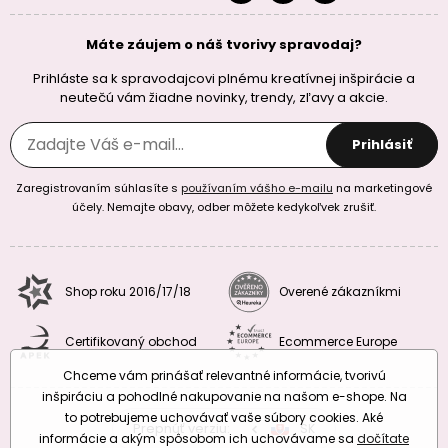
Máte záujem o náš tvorivy spravodaj?
Prihláste sa k spravodajcovi plnému kreatívnej inšpirácie a
neutečú vám žiadne novinky, trendy, zľavy a akcie.
Prihlásiť
Zaregistrovaním súhlasíte s
používaním vášho e-mailu
na marketingové
účely. Nemajte obavy, odber môžete kedykoľvek zrušiť.
Shop roku 2016/17/18
Overené zákazníkmi
Certifikovaný obchod
Ecommerce Europe
Chceme vám prinášať relevantné informácie, tvorivú
inšpiráciu a pohodlné nakupovanie na našom e-shope. Na
to potrebujeme uchovávať vaše súbory cookies. Aké
Prepnúť verziu:
CZ
SK
EU
RO
informácie a akým spôsobom ich uchovávame sa
dočítate