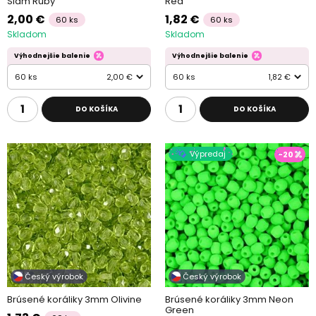
Siam Ruby
Red
2,00 €
1,82 €
60 ks
60 ks
Skladom
Skladom
Výhodnejšie balenie
Výhodnejšie balenie
60 ks
2,00 €
60 ks
1,82 €
DO KOŠÍKA
DO KOŠÍKA
Výpredaj
-20
Český výrobok
Český výrobok
Brúsené koráliky 3mm Olivine
Brúsené koráliky 3mm Neon
Green