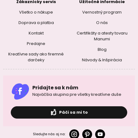
Zákaznícky servis
Užitočné informácie
Všetko o nákupe
Vernostný program
Doprava a platba
O nás
Kontakt
Certifikáty a atesty tovaru
Manumi
Predajne
Blog
Kreatívne sady ako firemné
darčeky
Návody & Inšpirácia
Pridajte sa k nám
Najväčšia skupina pre všetky kreatívne duše
Páči sa mi to
Sledujte nás aj na: