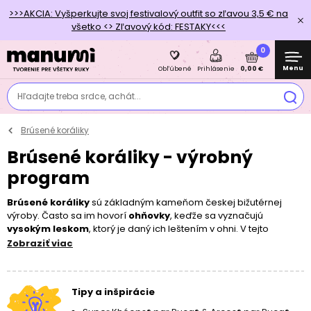
>>>AKCIA: Vyšperkujte svoj festivalový outfit so zľavou 3,5 € na
všetko <> Zľavový kód: FESTAKY<<<
0
Menu
0,00 €
Obľúbené
Prihlásenie
Hľadajte treba srdce, achát...
Brúsené koráliky
Brúsené koráliky - výrobný
program
Brúsené koráliky
sú základným kameňom českej bižutérnej
výroby. Často sa im hovorí
ohňovky
, keďže sa vyznačujú
vysokým leskom
, ktorý je daný ich leštením v ohni. V tejto
kategórii vám ponúkame širokú a stálu škálu farieb, veľkostí a
Zobraziť viac
povrchových úprav. Ohňovky použijete v celom rade projektov,
od tých najjednoduchších
navliekaných
a
ketlovaných
až po
zložitejšie
šité
a
vyšívané
. Pri navliekaní oceníte
väčšiu dierku
,
Tipy a inšpirácie
ktorou ľahko prevlečiete
nylónové lanko
či
Elastomer
. Brúsené
perly budú vyzerať skvele, či už ich použijete samostatne alebo v