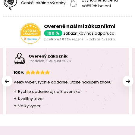
Zvýhodnená cena
České lokálne výrobky
väčších balení
Overené našimi zákazníkmi
100 %
zákazníkov nás odporúča
z celkom
1 833+
recenzií -
zobraziť všetko
Overený zákazník
Pondelok, 3. August 2026
100%
Velky vyber, rychle dodanie. Utcite nakupim znovu
+
Rychle dodanie aj na Slovensko
+
Kvalitny tovar
+
Velky vyber