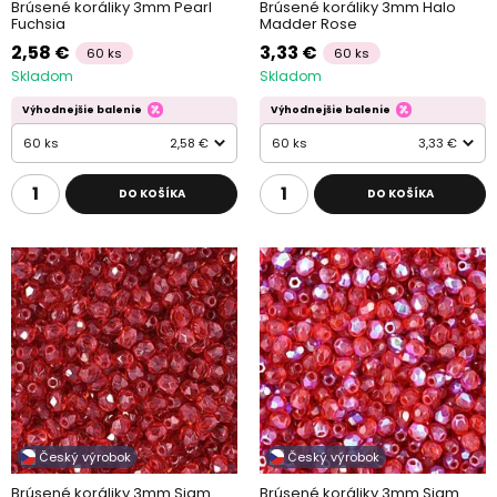
Brúsené koráliky 3mm Pearl
Brúsené koráliky 3mm Halo
Fuchsia
Madder Rose
2,58 €
3,33 €
60 ks
60 ks
Skladom
Skladom
Výhodnejšie balenie
Výhodnejšie balenie
60 ks
2,58 €
60 ks
3,33 €
DO KOŠÍKA
DO KOŠÍKA
Český výrobok
Český výrobok
Brúsené koráliky 3mm Siam
Brúsené koráliky 3mm Siam