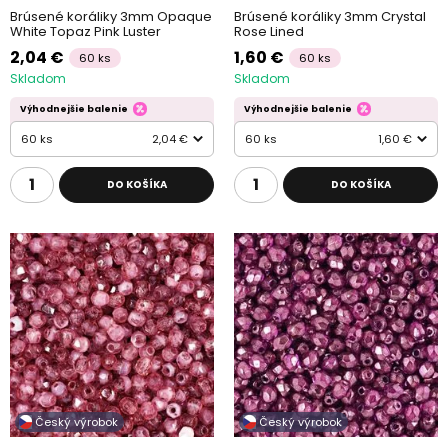
Brúsené koráliky 3mm Opaque
Brúsené koráliky 3mm Crystal
White Topaz Pink Luster
Rose Lined
2,04 €
1,60 €
60 ks
60 ks
Skladom
Skladom
Výhodnejšie balenie
Výhodnejšie balenie
60 ks
2,04 €
60 ks
1,60 €
DO KOŠÍKA
DO KOŠÍKA
Český výrobok
Český výrobok