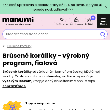
>>>Letné upratovanie skladu: Zľavy až 80% na tovar, ktorý sa už
nebude naskladňovať!<<<
0
Menu
0,00 €
Obľúbené
Prihlásenie
Hľadajte treba srdce, achát...
Brúsené koráliky
Brúsené koráliky - výrobný
program, fialová
Brúsené koráliky
sú základným kameňom českej bižutérnej
výroby. Často sa im hovorí
ohňovky
, keďže sa vyznačujú
vysokým leskom
, ktorý je daný ich leštením v ohni. V tejto
kategórii vám ponúkame širokú a stálu škálu farieb, veľkostí a
Zobraziť viac
povrchových úprav. Ohňovky použijete v celom rade projektov,
od tých najjednoduchších
navliekaných
a
ketlovaných
až po
zložitejšie
šité
a
vyšívané
. Pri navliekaní oceníte
väčšiu dierku
,
Tipy a inšpirácie
ktorou ľahko prevlečiete
nylónové lanko
či
Elastomer
. Brúsené
perly budú vyzerať skvele, či už ich použijete samostatne alebo v