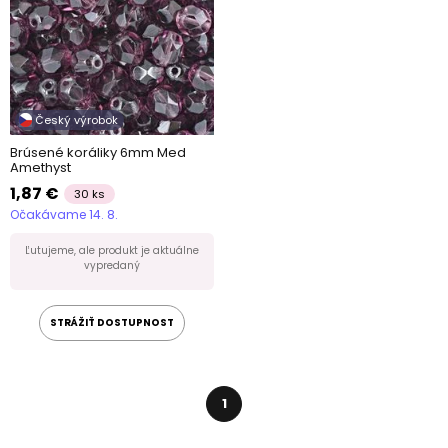
Český výrobok
Brúsené koráliky 6mm Med
Amethyst
1,87 €
30 ks
Očakávame 14. 8.
Ľutujeme, ale produkt je aktuálne
vypredaný
STRÁŽIŤ DOSTUPNOST
1