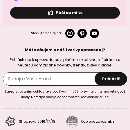
Páči sa mi to
Sledujte nás aj na:
Máte záujem o náš tvorivy spravodaj?
Prihláste sa k spravodajcovi plnému kreatívnej inšpirácie a
neutečú vám žiadne novinky, trendy, zľavy a akcie.
Prihlásiť
Zaregistrovaním súhlasíte s
používaním vášho e-mailu
na marketingové
účely. Nemajte obavy, odber môžete kedykoľvek zrušiť.
Shop roku 2016/17/18
Overené zákazníkmi