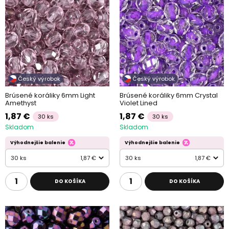
Český výrobok
Český výrobok
Brúsené koráliky 6mm Light
Brúsené koráliky 6mm Crystal
Amethyst
Violet Lined
1,87 €
1,87 €
30 ks
30 ks
Skladom
Skladom
Výhodnejšie balenie
Výhodnejšie balenie
30 ks
1,87 €
30 ks
1,87 €
DO KOŠÍKA
DO KOŠÍKA