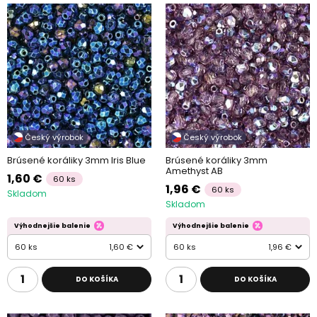
Český výrobok
Český výrobok
Brúsené koráliky 3mm Iris Blue
Brúsené koráliky 3mm
Amethyst AB
1,60 €
60 ks
1,96 €
60 ks
Skladom
Skladom
Výhodnejšie balenie
Výhodnejšie balenie
60 ks
1,60 €
60 ks
1,96 €
DO KOŠÍKA
DO KOŠÍKA