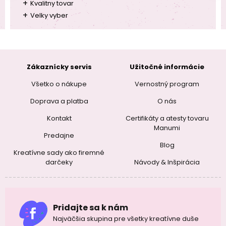
+
Kvalitny tovar
+
Velky vyber
Zákaznícky servis
Užitočné informácie
Všetko o nákupe
Vernostný program
Doprava a platba
O nás
Kontakt
Certifikáty a atesty tovaru
Manumi
Predajne
Blog
Kreatívne sady ako firemné
darčeky
Návody & Inšpirácia
Pridajte sa k nám
Najväčšia skupina pre všetky kreatívne duše