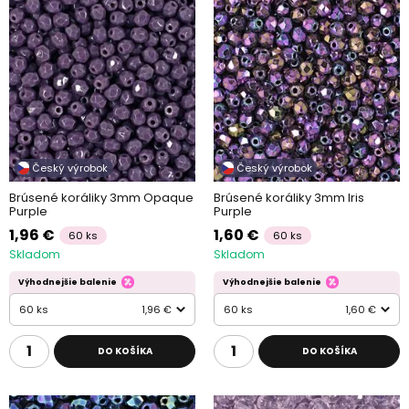
Český výrobok
Český výrobok
Brúsené koráliky 3mm Opaque
Brúsené koráliky 3mm Iris
Purple
Purple
1,96 €
1,60 €
60 ks
60 ks
Skladom
Skladom
Výhodnejšie balenie
Výhodnejšie balenie
60 ks
1,96 €
60 ks
1,60 €
DO KOŠÍKA
DO KOŠÍKA