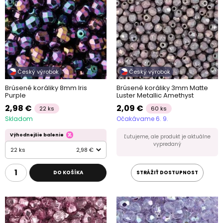
Český výrobok
Český výrobok
Brúsené koráliky 8mm Iris
Brúsené koráliky 3mm Matte
Purple
Luster Metallic Amethyst
2,98 €
2,09 €
22 ks
60 ks
Skladom
Očakávame 6. 9.
Výhodnejšie balenie
Ľutujeme, ale produkt je aktuálne
vypredaný
22 ks
2,98 €
DO KOŠÍKA
STRÁŽIŤ DOSTUPNOST