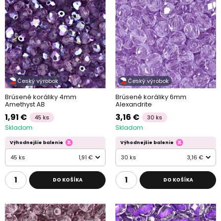
Český výrobok
Český výrobok
Brúsené koráliky 4mm
Brúsené koráliky 6mm
Amethyst AB
Alexandrite
1,91 €
3,16 €
45 ks
30 ks
Skladom
Skladom
Výhodnejšie balenie
Výhodnejšie balenie
45 ks
1,91 €
30 ks
3,16 €
DO KOŠÍKA
DO KOŠÍKA