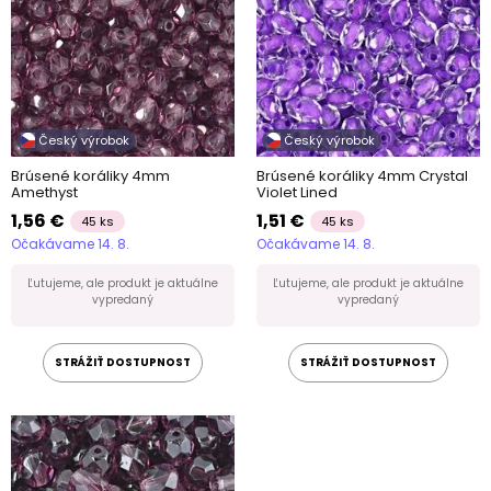
Český výrobok
Český výrobok
Brúsené koráliky 4mm
Brúsené koráliky 4mm Crystal
Amethyst
Violet Lined
1,56 €
1,51 €
45 ks
45 ks
Očakávame 14. 8.
Očakávame 14. 8.
Ľutujeme, ale produkt je aktuálne
Ľutujeme, ale produkt je aktuálne
vypredaný
vypredaný
STRÁŽIŤ DOSTUPNOST
STRÁŽIŤ DOSTUPNOST