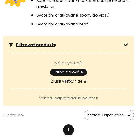
Super Khéops® par Puca® & Arcos® par Puca®
kombinácii s ďalšími
korálikmi
.
medailon
Svatební drátkované spony do vlasů
Svatební drátkovaná brož
Filtrovať produkty
Máte vybrané:
Farba: fialová
Zrušiť všetky filtre
Výberu odpovedá: 19 položek
19 produktov
Zoradiť:
Odporúčané
1