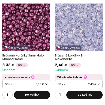
Český výrobok
Český výrobok
Brúsené koráliky 3mm Halo
Brúsené koráliky 3mm
Madder Rose
Alexandrite
3,33 €
2,40 €
60 ks
60 ks
Skladom
Skladom
Výhodnejšie balenie
Výhodnejšie balenie
60 ks
3,33 €
60 ks
2,40 €
DO KOŠÍKA
DO KOŠÍKA