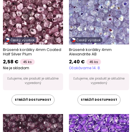
Český výrobok
Český výrobok
Brúsené koráliky 4mm Coated
Brúsené koráliky 4mm
Half Silver Plum
Alexandrite AB
2,58 €
2,40 €
45 ks
45 ks
Nie je skladom
Očakávame 14. 8.
Ľutujeme, ale produkt je aktuálne
Ľutujeme, ale produkt je aktuálne
vypredaný
vypredaný
STRÁŽIŤ DOSTUPNOST
STRÁŽIŤ DOSTUPNOST