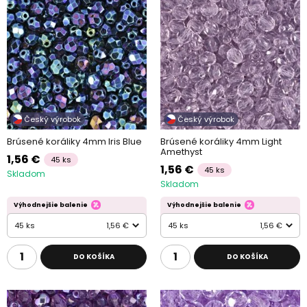
Český výrobok
Český výrobok
Brúsené koráliky 4mm Iris Blue
Brúsené koráliky 4mm Light
Amethyst
1,56 €
45 ks
1,56 €
45 ks
Skladom
Skladom
Výhodnejšie balenie
Výhodnejšie balenie
45 ks
1,56 €
45 ks
1,56 €
DO KOŠÍKA
DO KOŠÍKA