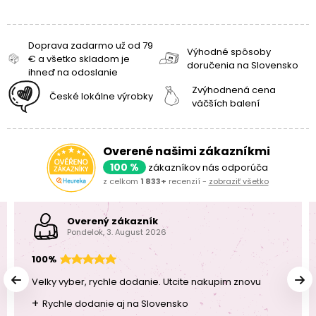
Doprava zadarmo už od 79
Výhodné spôsoby
€ a všetko skladom je
doručenia na Slovensko
ihneď na odoslanie
Zvýhodnená cena
České lokálne výrobky
väčších balení
Overené našimi zákazníkmi
100 %
zákazníkov nás odporúča
z celkom
1 833+
recenzií -
zobraziť všetko
Overený zákazník
Pondelok, 3. August 2026
100%
Velky vyber, rychle dodanie. Utcite nakupim znovu
+
Rychle dodanie aj na Slovensko