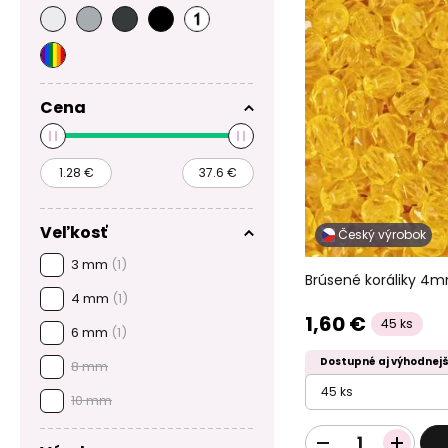
Cena
Veľkosť
Český výrobok
3 mm
(1)
Brúsené koráliky 4m
4 mm
(1)
1,60 €
45 ks
6 mm
(1)
Dostupné aj výhodnejš
8 mm
45 ks
10 mm