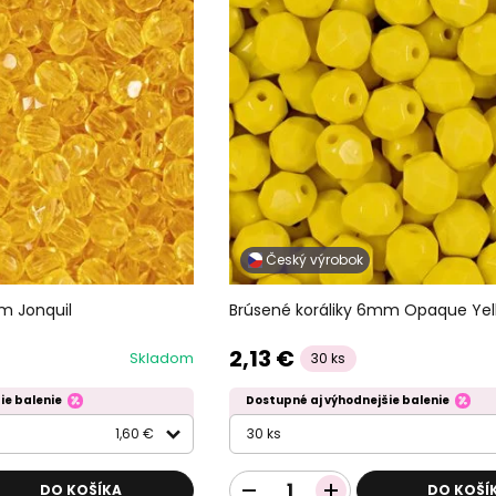
Český výrobok
m Jonquil
Brúsené koráliky 6mm Opaque Yel
2,13 €
Skladom
30 ks
ie balenie
Dostupné aj výhodnejšie balenie
1,60 €
30 ks
DO KOŠÍKA
DO KOŠÍ