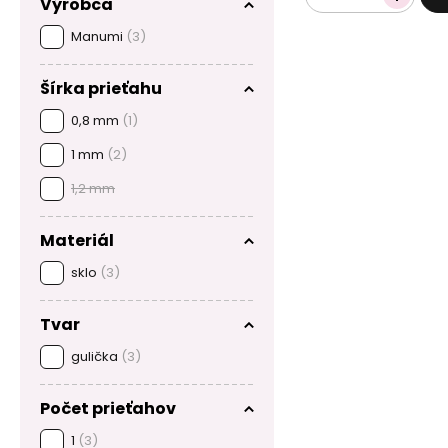
Výrobca
Manumi
(3)
Šírka prieťahu
0,8 mm
(1)
1 mm
(2)
1,2 mm
Materiál
sklo
(3)
Tvar
gulička
(3)
Počet prieťahov
1
(3)