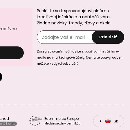
Prihláste sa k spravodajcovi plnému
kreatívnej inšpirácie a neutečú vám
žiadne novinky, trendy, zľavy a akcie.
kreatívne
Prihlásiť
Zaregistrovaním súhlasíte s
používaním vášho e-
mailu
na marketingové účely. Nemajte obavy, odber
môžete kedykoľvek zrušiť.
bchod
Ecommerce Europe
CZ
SK
EU
Medzinárodný certifikát
eská kvalita