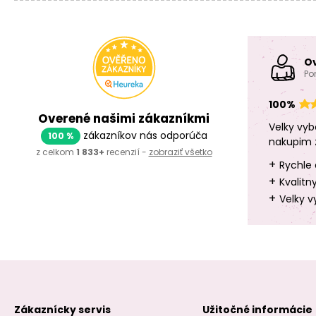
O
Po
100%
Overené našimi zákazníkmi
Velky vyb
zákazníkov nás odporúča
100 %
nakupim 
z celkom
1 833+
recenzií -
zobraziť všetko
+
Rychle 
+
Kvalitn
+
Velky v
Zákaznícky servis
Užitočné informácie