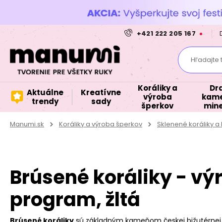
+421 222 205 167
Hľadajte 
Koráliky a
Dr
Aktuálne
Kreatívne
výroba
kame
trendy
sady
šperkov
mine
Manumi.sk
Koráliky a výroba šperkov
Sklenené koráliky 
Brúsené koráliky - vý
program, žltá
Brúsené koráliky
sú základným kameňom českej bižutérnej 