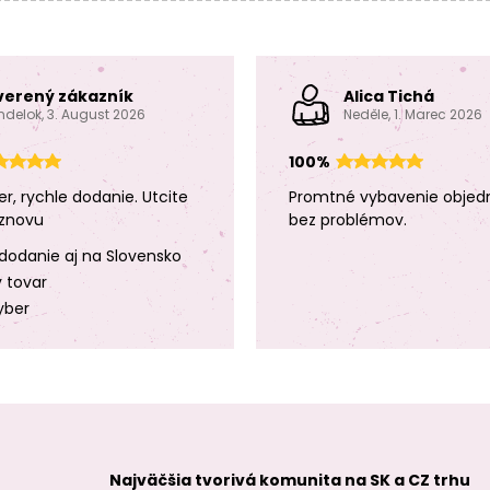
verený zákazník
Alica Tichá
ndelok, 3. August 2026
Neděle, 1. Marec 2026
100%
er, rychle dodanie. Utcite
Promtné vybavenie objed
znovu
bez problémov.
dodanie aj na Slovensko
y tovar
yber
Najväčšia tvorivá komunita na SK a CZ trhu