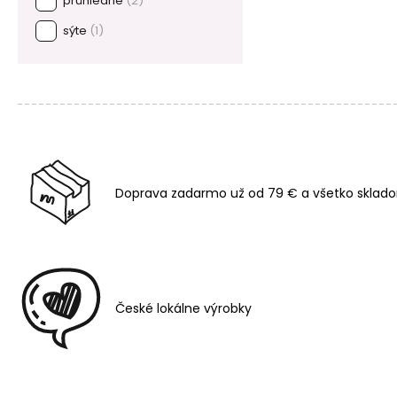
průhledné
(2)
sýte
(1)
Doprava zadarmo už od 79 € a všetko sklado
České lokálne výrobky