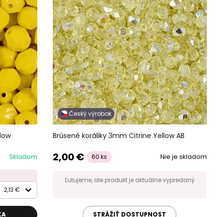
Český výrobok
low
Brúsené koráliky 3mm Citrine Yellow AB
2,00 €
Skladom
Nie je skladom
60 ks
Ľutujeme, ale produkt je aktuálne vypredaný
2,13 €
KA
STRÁŽIŤ DOSTUPNOST