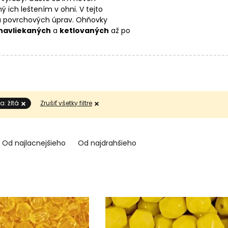
ný ich leštením v ohni. V tejto
í a povrchových úprav. Ohňovky
navliekaných
a
ketlovaných
až po
rku
, ktorou ľahko prevlečiete
le, či už ich použijete samostatne
a: žltá
Zrušiť všetky filtre
Od najlacnejšieho
Od najdrahšieho