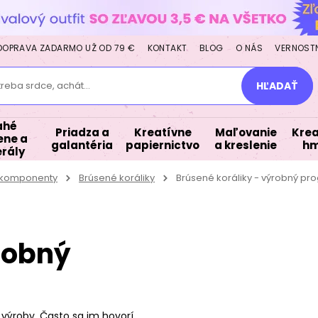
DOPRAVA ZADARMO UŽ OD 79 €
KONTAKT
BLOG
O NÁS
VERNOST
treba srdce, achát...
HĽADAŤ
ahé
Priadza a
Kreatívne
Maľovanie
Krea
ne a
galantéria
papiernictvo
a kreslenie
hm
rály
a komponenty
Brúsené koráliky
Brúsené koráliky - výrobný pr
robný
výroby. Často sa im hovorí