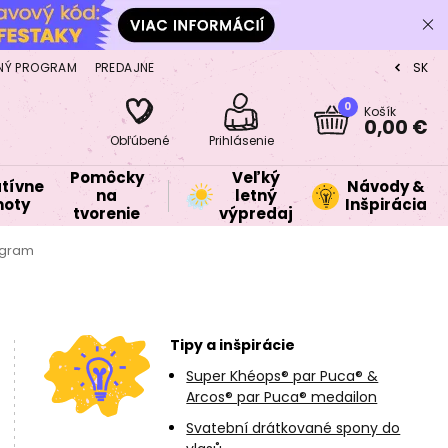
NÝ PROGRAM
PREDAJNE
SK
CZ
0
Košík
0,00 €
Obľúbené
Prihlásenie
Pomôcky
Veľký
tívne
Návody &
na
letný
oty
Inšpirácia
tvorenie
výpredaj
ogram
Tipy a inšpirácie
Super Khéops® par Puca® &
Arcos® par Puca® medailon
Svatební drátkované spony do