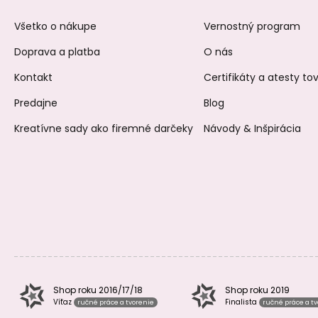
Všetko o nákupe
Vernostný program
Doprava a platba
O nás
Kontakt
Certifikáty a atesty t
Predajne
Blog
Kreatívne sady ako firemné darčeky
Návody & Inšpirácia
Shop roku 2016/17/18
Shop roku 2019
Víťaz
Finalista
ručné práce a tvorenie
ručné práce a t