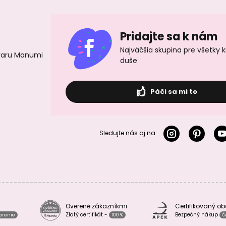
Pridajte sa k nám
Najväčšia skupina pre všetky 
ovaru Manumi
duše
Páči sa mi to
Sledujte nás aj na:
Overené zákazníkmi
Certifikovaný o
Zlatý certifikát -
Bezpečný nákup
vorenie
100 %
Č