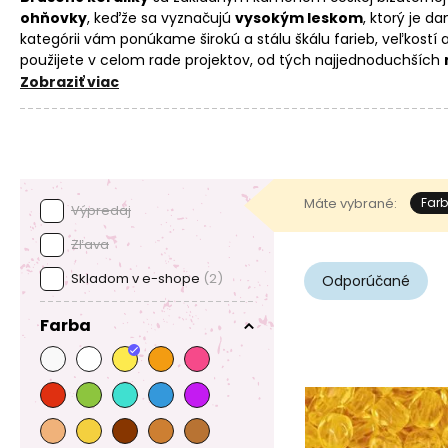
ohňovky
, keďže sa vyznačujú
vysokým leskom
, ktorý je da
kategórii vám ponúkame širokú a stálu škálu farieb, veľkost
použijete v celom rade projektov, od tých najjednoduchších
zložitejšie
šité
a
vyšívané
. Pri navliekaní oceníte
väčšiu die
Zobraziť viac
nylónové lanko
či
Elastomer
. Brúsené perly budú vyzerať skve
alebo v kombinácii s ďalšími
korálikmi
.
Máte vybrané:
Farb
Výpredaj
Zľava
Skladom v e-shope
(2)
Odporúčané
Farba