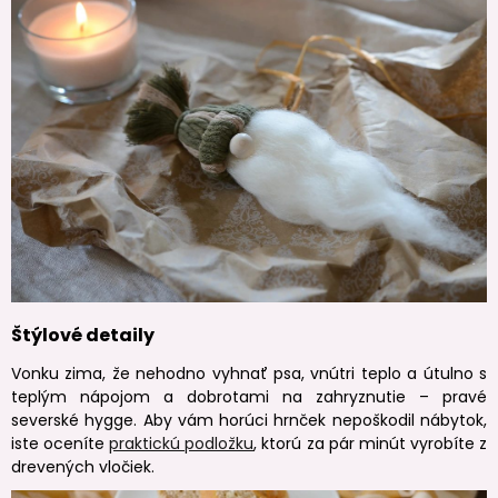
Štýlové detaily
Vonku zima, že nehodno vyhnať psa, vnútri teplo a útulno s
teplým nápojom a dobrotami na zahryznutie – pravé
severské hygge. Aby vám horúci hrnček nepoškodil nábytok,
iste oceníte
praktickú podložku
, ktorú za pár minút vyrobíte z
drevených vločiek.