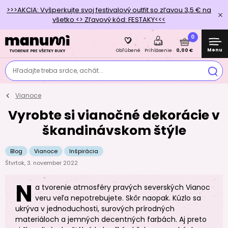
>>>AKCIA: Vyšperkujte svoj festivalový outfit so zľavou 3,5 € na
všetko <> Zľavový kód: FESTAKY<<<
0
Menu
0,00 €
Obľúbené
Prihlásenie
Hľadajte treba srdce, achát...
Vianoce
Vyrobte si vianočné dekorácie v
škandinávskom štýle
Blog
Vianoce
Inšpirácia
Štvrtok, 3. november 2022
N
a tvorenie atmosféry pravých severských Vianoc
veru veľa nepotrebujete. Skôr naopak. Kúzlo sa
ukrýva v jednoduchosti, surových prírodných
materiáloch a jemných decentných farbách. Aj preto