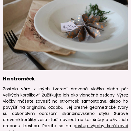
Na stromček
Zostala vám z iných tvorení drevená vločka alebo pár
veľkých korálikov? Zužitkujte ich ako vianočné ozdoby. Výrez
vločky môžete zavesiť na stromček samostatne, alebo ho
povýšiť na
originálnu ozdobu
. Jej presné geometrické tvary
sú dokonalým odrazom škandinávskeho štýlu. Surové
drevené koráliky zasa stačí navliecť na kus šnúry a oživiť ich
drobnou kresbou. Pozrite sa na
postup výroby korálikovej