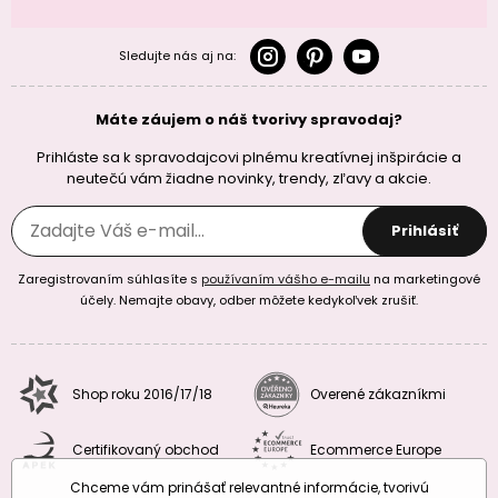
Sledujte nás aj na:
Máte záujem o náš tvorivy spravodaj?
Prihláste sa k spravodajcovi plnému kreatívnej inšpirácie a
neutečú vám žiadne novinky, trendy, zľavy a akcie.
Prihlásiť
Zaregistrovaním súhlasíte s
používaním vášho e-mailu
na marketingové
účely. Nemajte obavy, odber môžete kedykoľvek zrušiť.
Shop roku 2016/17/18
Overené zákazníkmi
Certifikovaný obchod
Ecommerce Europe
Chceme vám prinášať relevantné informácie, tvorivú