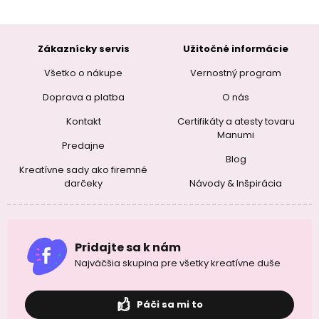
Zákaznícky servis
Užitočné informácie
Všetko o nákupe
Vernostný program
Doprava a platba
O nás
Kontakt
Certifikáty a atesty tovaru
Manumi
Predajne
Blog
Kreatívne sady ako firemné
darčeky
Návody & Inšpirácia
Pridajte sa k nám
Najväčšia skupina pre všetky kreatívne duše
Páči sa mi to