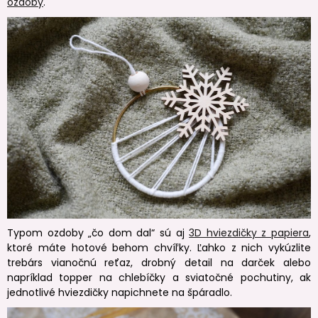
ozdoby
.
Typom ozdoby „čo dom dal“ sú aj
3D hviezdičky z papiera
,
ktoré máte hotové behom chvíľky. Ľahko z nich vykúzlite
trebárs vianočnú reťaz, drobný detail na darček alebo
napríklad topper na chlebíčky a sviatočné pochutiny, ak
jednotlivé hviezdičky napichnete na špáradlo.