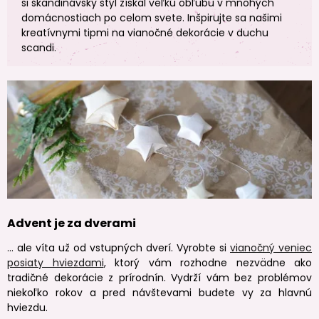
si škandinávsky štýl získal veľkú obľubu v mnohých
domácnostiach po celom svete. Inšpirujte sa našimi
kreatívnymi tipmi na vianočné dekorácie v duchu
scandi.
Advent je za dverami
… ale víta už od vstupných dverí. Vyrobte si
vianočný veniec
posiaty hviezdami
, ktorý vám rozhodne nezvädne ako
tradičné dekorácie z prírodnín. Vydrží vám bez problémov
niekoľko rokov a pred návštevami budete vy za hlavnú
hviezdu.