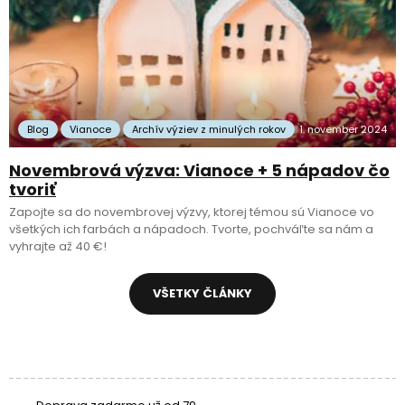
Blog
Vianoce
Archív výziev z minulých rokov
1. november 2024
Novembrová výzva: Vianoce + 5 nápadov čo
tvoriť
Zapojte sa do novembrovej výzvy, ktorej témou sú Vianoce vo
všetkých ich farbách a nápadoch. Tvorte, pochváľte sa nám a
vyhrajte až 40 €!
VŠETKY ČLÁNKY