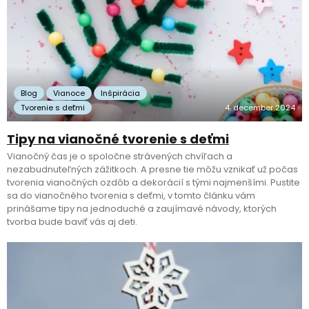
Blog
Vianoce
Inšpirácia
Tvorenie s deťmi
4. december 2024
Tipy na vianočné tvorenie s deťmi
Vianočný čas je o spoločne strávených chvíľach a
nezabudnuteľných zážitkoch. A presne tie môžu vznikať už počas
tvorenia vianočných ozdôb a dekorácií s tými najmenšími. Pustite
sa do vianočného tvorenia s deťmi, v tomto článku vám
prinášame tipy na jednoduché a zaujímavé návody, ktorých
tvorba bude baviť vás aj deti.