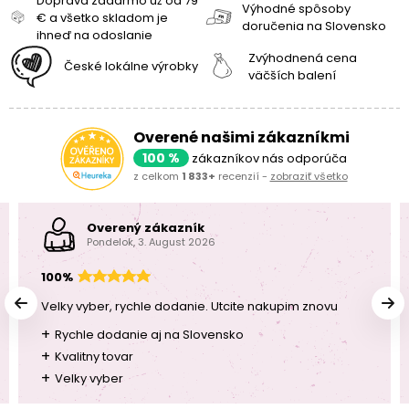
Doprava zadarmo už od 79
Výhodné spôsoby
€ a všetko skladom je
doručenia na Slovensko
ihneď na odoslanie
Zvýhodnená cena
České lokálne výrobky
väčších balení
Overené našimi zákazníkmi
100 %
zákazníkov nás odporúča
z celkom
1 833+
recenzií -
zobraziť všetko
Overený zákazník
Pondelok, 3. August 2026
100%
Velky vyber, rychle dodanie. Utcite nakupim znovu
+
Rychle dodanie aj na Slovensko
+
Kvalitny tovar
+
Velky vyber