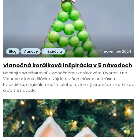
Blog
Vianoce
Inšpirácia
14. november 2024
Vianočná korálková inšpirácia v 5 návodoch
Nechajte sa inšpirovať k vianočnému korálkovému tvoreniu na
Vianoce v tomto článku. Nájdete v ňom návod na krásnu
hviezdičku, originálnu mašľu alebo roztomilý stromček z korálikov
a ďalšie návody.