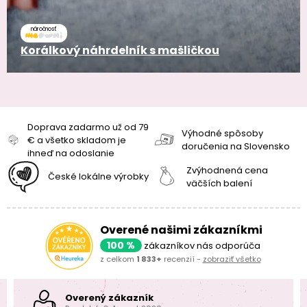
náročnosť
Korálkový náhrdelník s mašličkou
Doprava zadarmo už od 79
Výhodné spôsoby
€ a všetko skladom je
doručenia na Slovensko
ihneď na odoslanie
Zvýhodnená cena
České lokálne výrobky
väčších balení
Overené našimi zákazníkmi
100 %
zákazníkov nás odporúča
z celkom
1 833+
recenzií -
zobraziť všetko
Overený zákazník