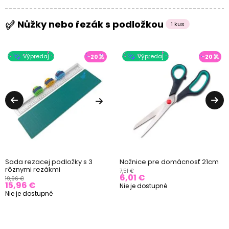
Nůžky nebo řezák s podložkou
1 kus
Výpredaj
Výpredaj
-20
-20
Sada rezacej podložky s 3
Nožnice pre domácnosť 21cm
rôznymi rezákmi
7,51 €
6,01 €
19,96 €
15,96 €
Nie je dostupné
Nie je dostupné