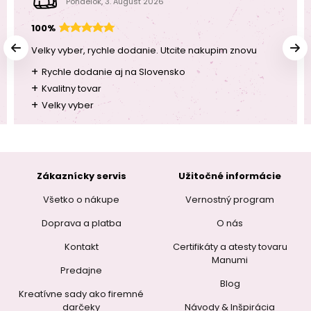
Pondelok, 3. August 2026
100%
Velky vyber, rychle dodanie. Utcite nakupim znovu
+
Rychle dodanie aj na Slovensko
+
Kvalitny tovar
+
Velky vyber
Zákaznícky servis
Užitočné informácie
Všetko o nákupe
Vernostný program
Doprava a platba
O nás
Kontakt
Certifikáty a atesty tovaru
Manumi
Predajne
Blog
Kreatívne sady ako firemné
darčeky
Návody & Inšpirácia