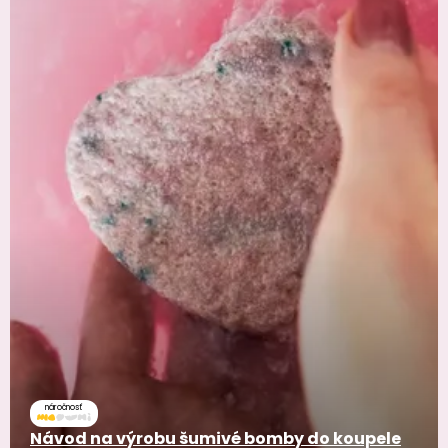
náročnosť
Návod na výrobu šumivé bomby do koupele