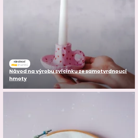
náročnosť
Návod na výrobu svícínku ze samotvrdnoucí
hmoty