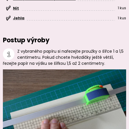
1 kus
Nit
1 kus
Jehla
Postup výroby
Z vybraného papíru si nařezejte proužky o šířce 1 a 1,5
centimetru. Pokud chcete hvězdičky ještě větší,
řezejte papír na výšku se šířkou 1,5 až 2 centimetry.