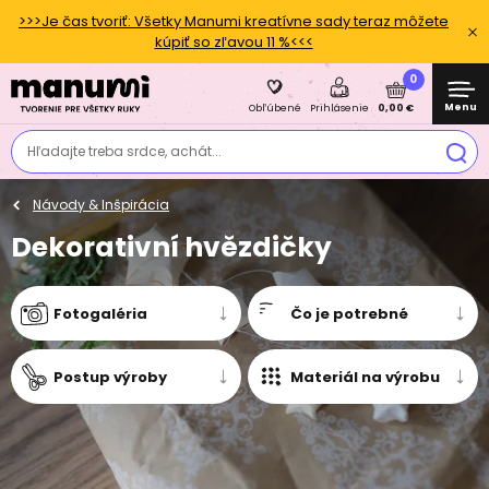
>>>Je čas tvoriť: Všetky Manumi kreatívne sady teraz môžete
kúpiť so zľavou 11 %<<<
0
Menu
0,00 €
Obľúbené
Prihlásenie
Hľadajte treba srdce, achát...
Návody & Inšpirácia
Dekorativní hvězdičky
Fotogaléria
Čo je potrebné
Postup výroby
Materiál na výrobu