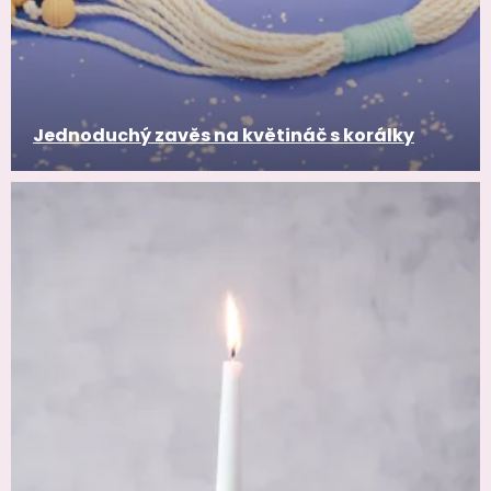
Jednoduchý zavěs na květináč s korálky