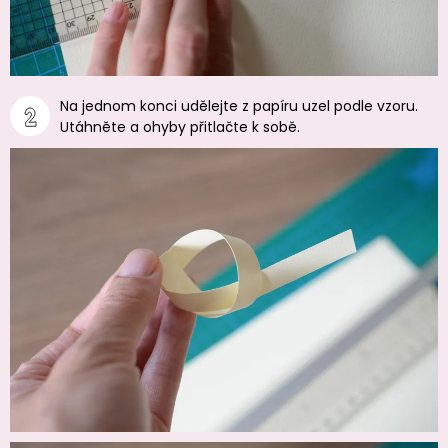
Na jednom konci udělejte z papíru uzel podle vzoru.
Utáhněte a ohyby přitlačte k sobě.