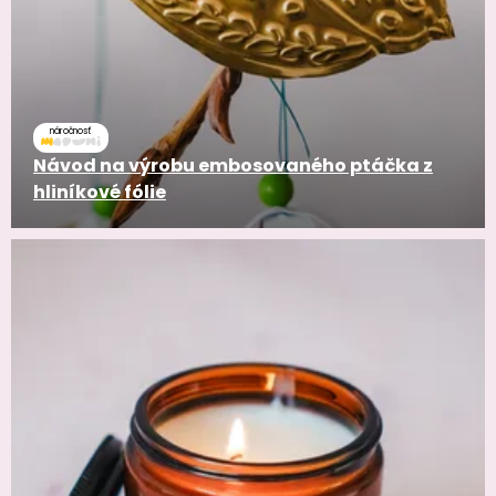
náročnosť
Návod na výrobu embosovaného ptáčka z
hliníkové fólie