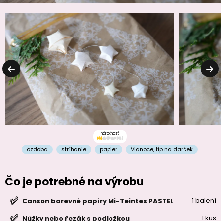
náročnosť
ozdoba
stríhanie
papier
Vianoce
,
tip na darček
Čo je potrebné na výrobu
1 balení
Canson barevné papíry Mi-Teintes PASTEL
1 kus
Nůžky nebo řezák s podložkou