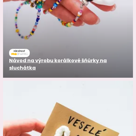
náročnosť
Návod na výrobu korálkové šňůrky na
sluchátka