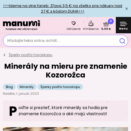
>>>Ideme na vlne farieb: Zľava 3,5 € na všetko pre nákupy nad
27 € s kódom DUHA<<<
0
Menu
0,00 €
Obľúbené
Prihlásenie
Hľadajte treba srdce, achát...
Šperky podľa horoskopu
Minerály na mieru pre znamenie
Kozorožca
Blog
Minerály
Šperky podľa horoskopu
Neděle, 1. január 2023
P
oďte si prezrieť, ktoré minerály sa hodia pre
znamenie Kozorožca a aké majú vlastnosti!