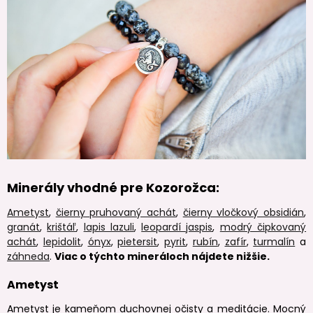
Minerály vhodné pre Kozorožca:
Ametyst
,
čierny pruhovaný achát
,
čierny vločkový obsidián
,
granát
,
krištáľ
,
lapis lazuli
,
leopardí jaspis
,
modrý čipkovaný
achát
,
lepidolit
,
ónyx
,
pietersit
,
pyrit
,
rubín
,
zafír
,
turmalín
a
záhneda
.
Viac o týchto mineráloch nájdete nižšie.
Ametyst
Ametyst je kameňom duchovnej očisty a meditácie. Mocný