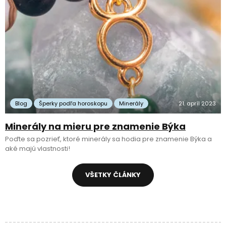
Blog
Šperky podľa horoskopu
Minerály
21. apríl 2023
Minerály na mieru pre znamenie Býka
Poďte sa pozrieť, ktoré minerály sa hodia pre znamenie Býka a
aké majú vlastnosti!
VŠETKY ČLÁNKY