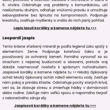
6. otvára. Odstraňuje vraj problémy s komunikáciou, učí
naslúchaniu druhým, odhaľuje vnútornú pravdu a umožňuje
sebavyjadrenie bez lipnutia na kompromisoch. Podporuje
kreativitu, zosilňuje myšlienky a vnáša do nich jasný pohľad.
Lapis lazuli koráliky a kamene nájdete tu >>>
Leopardí jaspis
Tento krásne sfarbený minerál je podľa legiend úzko spätý s
elementom Zeme. Podporuje koreňovú čakru a je
považovaný za ochranný kameň. Pomáha vyrovnať sa so
strachom z nejasnej budúcnosti a obavami, pretože vraj
dokáže nasmerovať nositeľa k správnym rozhodnutiam.
Jaspisové koráliky a kamene nájdete tu >>>Modrý čipkovaný
achát Modrý čipkovaný achát náleží elementu vody. Zaisťuje
nám pokoj a prináša šťastie. Odstraňuje pocity starých krívd,
verí sa, že zbavuje stresu a zmierňuje hádky v domácnosti
alebo rodine. Zaisťuje nám veľkú oporu a napomáha čerpať
z nekonečného zdroja sily.
Jaspisové koráliky a kamene nájdete tu >>>