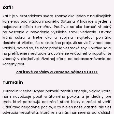
Zafír
Zafír je v ezoterickom svete známy ako jeden z najsilnejších
kameňov pod vládou mocného Saturnu. V Indii ide o jeden z
najposvätnejších kameňov. Používal sa ako kameň vhodný
na veštenie a navodenie vyššieho stavu vedomia. Otvára
krčnú čakru a tretie oko a svojmu majiteľovi pomáha
dosiahnuť všetko, čo si skutočne praje. Ak sa vloží v noci pod
vankúš, hovorí sa, že nám prináša veštecké sny. Používa sa aj
na prehĺbenie meditácie a uvoľnenie vnútorného napätia. Je
vhodný v akejkoľvek životnej sfére, od sebaspoznávania po
kariérny rast.
Zafírové koráliky a kamene nájdete tu >>>
Turmalín
Turmalín v sebe ukrýva pomalú zemitú energiu, vďaka ktorej
nám navodzuje pocit vnútorného pokoja, a je ideálny pre
tých, ktorí potrebujú odstrániť staré bloky a začať si veriť.
Odbúrava negatívne pocity, a to nielen naše vlastné, ale tiež
odvracia negativitu, ktorá je na nás namierená od ďalších