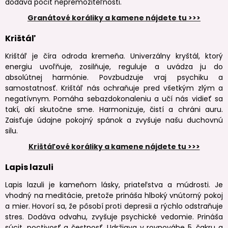
dodáva pocit nepremožiteľnosti.
Granátové koráliky a kamene nájdete tu >>>
Krištáľ
Krištáľ je číra odroda kremeňa. Univerzálny kryštál, ktorý
energiu uvoľňuje, zosilňuje, reguluje a uvádza ju do
absolútnej harmónie. Povzbudzuje vraj psychiku a
samostatnosť. Krištáľ nás ochraňuje pred všetkým zlým a
negatívnym. Pomáha sebazdokonaleniu a učí nás vidieť sa
takí, akí skutočne sme. Harmonizuje, čistí a chráni auru.
Zaisťuje údajne pokojný spánok a zvyšuje našu duchovnú
silu.
Krištáľové koráliky a kamene nájdete tu >>>
Lapis lazuli
Lapis lazuli je kameňom lásky, priateľstva a múdrosti. Je
vhodný na meditácie, pretože prináša hlboký vnútorný pokoj
a mier. Hovorí sa, že pôsobí proti depresii a rýchlo odstraňuje
stres. Dodáva odvahu, zvyšuje psychické vedomie. Prináša
súcit, poctivosť a čestnosť. Udržiava v rovnováhe 5. čakru a