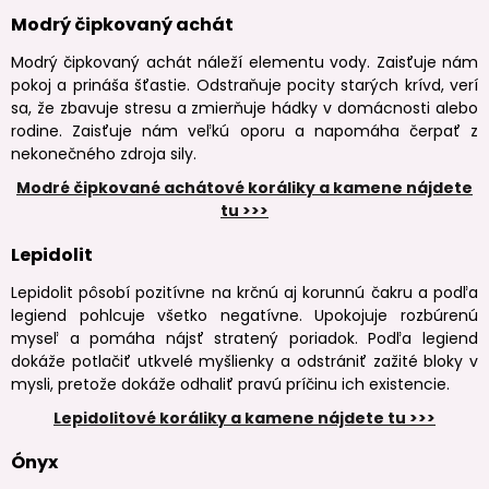
Modrý čipkovaný achát
Modrý čipkovaný achát náleží elementu vody. Zaisťuje nám
pokoj a prináša šťastie. Odstraňuje pocity starých krívd, verí
sa, že zbavuje stresu a zmierňuje hádky v domácnosti alebo
rodine. Zaisťuje nám veľkú oporu a napomáha čerpať z
nekonečného zdroja sily.
Modré čipkované achátové koráliky a kamene nájdete
tu >>>
Lepidolit
Lepidolit pôsobí pozitívne na krčnú aj korunnú čakru a podľa
legiend pohlcuje všetko negatívne. Upokojuje rozbúrenú
myseľ a pomáha nájsť stratený poriadok. Podľa legiend
dokáže potlačiť utkvelé myšlienky a odstrániť zažité bloky v
mysli, pretože dokáže odhaliť pravú príčinu ich existencie.
Lepidolitové koráliky a kamene nájdete tu >>>
Ónyx