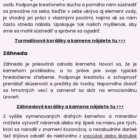
osôb. Podporuje kreatívneho ducha a pomáha nám sústrediť
sa prevažne na seba. Keďže v sebe ukrýva aj element vody,
je vhodný pri práci s vlastnými pocitmi, najmä ak sa nám
často strieda nálada. Upokojuje tok našich myšlienok, aby
sme sa mohli sústrediť a správne sa vyjadriť.
Turmalínové koráliky a kamene nájdete tu >>>
Záhneda
Záhneda je priesvitná odroda kremeňa. Hovorí sa, že je
kameňom protikladov, a to práve pre svoje typické
hnedočierne sfarbenie. Podporuje kreativitu a schopnosť
prenášať skúsenosti a prežitky do tvorby. Napomáha zbaviť
sa hmotných vecí a zamerať sa skôr na emocionálnu
úroveň.
Záhnedové koráliky a kamene nájdete tu >>>
Z vyššie vymenovaných drahých kameňov a minerálov
môžete vytvoriť náramok alebo iný šperk na mieru pre tých,
ktorí sa narodili v znamení Kozorožca, a nezabudnite darček
tiež štýlovo zabaliť do niektorého z
vrecúšok alebo škatuliek