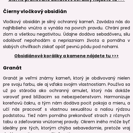
Čierny vločkový obsidián
Vločkový obsidián je silný ochranný kameň. Zavádza nás do
najhlbšieho vnútra a vynáša na povrch pravdu. Chráni pred
zlom a všetkou negativitou. Údajne dodáva sebadôveru, silu
odolávať nepohodám a nepriazniam života a pomáha v
slabých chvíľkach získať opäť pevnú pôdu pod nohami.
Obsidiánové koráliky a kamene nájdete tu >>>
Granát
Granát je veľmi známy kameň, ktorý je obdivovaný nielen
pre svoju farbu, ale aj vďaka svojim vlastnostiam. Používa sa
už po stáročia ako ochranný amulet, ktorý nás dokáže
varovať pred blížiacim sa nebezpečenstvom. Harmonizuje
koreňovú čakru, a tým nám dodáva pocit pokoja a mieru, a
učí nás pracovať s vlastnou sexualitou a našou rýdzou
podstatou. Tiež nám pomáha prekonávať strach z rôznych
tabu a zdeľovania vnútornej pravdy. Okrem iného môže byť
ideálny pre tých, ktorým chýba sebavedomie, pretože vraj