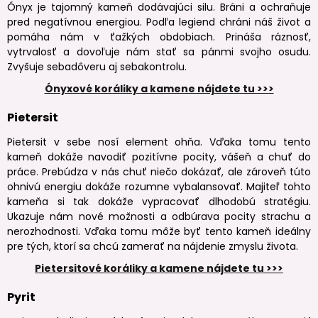
Ónyx je tajomný kameň dodávajúci silu. Bráni a ochraňuje
pred negatívnou energiou. Podľa legiend chráni náš život a
pomáha nám v ťažkých obdobiach. Prináša ráznosť,
vytrvalosť a dovoľuje nám stať sa pánmi svojho osudu.
Zvyšuje sebadôveru aj sebakontrolu.
Ónyxové koráliky a kamene nájdete tu >>>
Pietersit
Pietersit v sebe nosí element ohňa. Vďaka tomu tento
kameň dokáže navodiť pozitívne pocity, vášeň a chuť do
práce. Prebúdza v nás chuť niečo dokázať, ale zároveň túto
ohnivú energiu dokáže rozumne vybalansovať. Majiteľ tohto
kameňa si tak dokáže vypracovať dlhodobú stratégiu.
Ukazuje nám nové možnosti a odbúrava pocity strachu a
nerozhodnosti. Vďaka tomu môže byť tento kameň ideálny
pre tých, ktorí sa chcú zamerať na nájdenie zmyslu života.
Pietersitové koráliky a kamene nájdete tu >>>
Pyrit