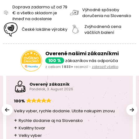
Doprava zadarmo už od 79
Výhodné spôsoby
€ a všetko skladom je
doručenia na Slovensko
ihneď na odoslanie
Zvýhodnená cena
České lokálne výrobky
väčších balení
Overené našimi zákazníkmi
100 %
zákazníkov nás odporúča
z celkom
1 833+
recenzií -
zobraziť všetko
Overený zákazník
Pondelok, 3. August 2026
100%
Velky vyber, rychle dodanie. Utcite nakupim znovu
+
Rychle dodanie aj na Slovensko
+
Kvalitny tovar
+
Velky vyber