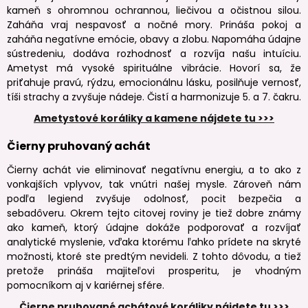
kameň s ohromnou ochrannou, liečivou a očistnou silou.
Zaháňa vraj nespavosť a nočné mory. Prináša pokoj a
zaháňa negatívne emócie, obavy a zlobu. Napomáha údajne
sústredeniu, dodáva rozhodnosť a rozvíja našu intuíciu.
Ametyst má vysoké spirituálne vibrácie. Hovorí sa, že
priťahuje pravú, rýdzu, emocionálnu lásku, posilňuje vernosť,
tíši strachy a zvyšuje nádeje. Čistí a harmonizuje 5. a 7. čakru.
Ametystové koráliky a kamene nájdete tu >>>
Čierny pruhovaný achát
Čierny achát vie eliminovať negatívnu energiu, a to ako z
vonkajších vplyvov, tak vnútri našej mysle. Zároveň nám
podľa legiend zvyšuje odolnosť, pocit bezpečia a
sebadôveru. Okrem tejto citovej roviny je tiež dobre známy
ako kameň, ktorý údajne dokáže podporovať a rozvíjať
analytické myslenie, vďaka ktorému ľahko prídete na skryté
možnosti, ktoré ste predtým nevideli. Z tohto dôvodu, a tiež
pretože prináša majiteľovi prosperitu, je vhodným
pomocníkom aj v kariérnej sfére.
Čierne pruhované achátové koráliky nájdete tu >>>