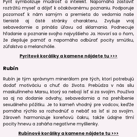
Pyrit symbolizuje múdrosť a intelekt. Napomáha zastaviť
roztržitú myseľ a dôjsť k očakávanému poznaniu. Podporuje
pozornosť k nám samým a premieta do vedomia naše
tienisté aj čisté stránky charakteru. Zvyšuje vraj
sebavedomie a prináša úľavu od sklamania. Podnecuje
hľadanie a poznanie svojho najvyššieho Ja. Hovorí sa o ňom,
že zlepšuje pamäť a napomáha odbúrať pocity smútku,
zúfalstva a melanchólie.
Pyritové koráliky a kamene nájdete tu >>>
Rubín
Rubín je tým správnym minerálom pre tých, ktorí potrebujú
dodať motiváciu a chuť do života. Prebúdza v nás silu
maskulínneho Marsu, ktorý sa nebojí ísť si za svojím. Používa
sa aj na dodanie odvahy, sebavedomia a na prehĺbenie
sexuálneho pôžitku. Je to kameň vhodný pre vodcov, keďže
pomáha rýchlo sa rozhodnúť a nebáť sa ísť si za svojím.
Zároveň harmonizuje koreňovú čakru, takže údajne tlmí
pocity hnevu a zaháňa negatívne myšlienky.
Rubínové koráliky a kamene nájdete tu >>>