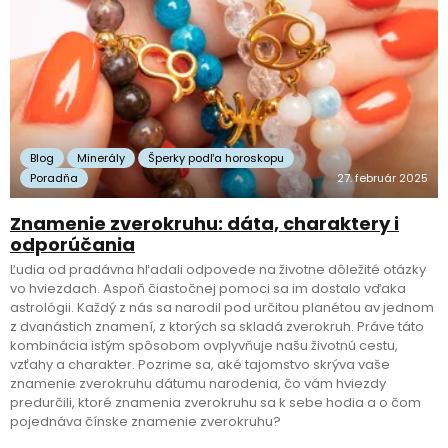
Blog
Minerály
Šperky podľa horoskopu
Poradňa
27. február 2025
Znamenie zverokruhu: dáta, charaktery i
odporúčania
Ľudia od pradávna hľadali odpovede na životne dôležité otázky
vo hviezdach. Aspoň čiastočnej pomoci sa im dostalo vďaka
astrológii. Každý z nás sa narodil pod určitou planétou av jednom
z dvanástich znamení, z ktorých sa skladá zverokruh. Práve táto
kombinácia istým spôsobom ovplyvňuje našu životnú cestu,
vzťahy a charakter. Pozrime sa, aké tajomstvo skrýva vaše
znamenie zverokruhu dátumu narodenia, čo vám hviezdy
predurčili, ktoré znamenia zverokruhu sa k sebe hodia a o čom
pojednáva čínske znamenie zverokruhu?