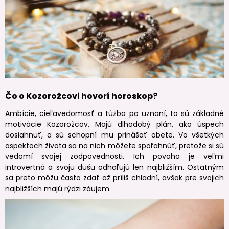
Čo o Kozorožcovi hovorí horoskop?
Ambície, cieľavedomosť a túžba po uznaní, to sú základné
motivácie Kozorožcov. Majú dlhodobý plán, ako úspech
dosiahnuť, a sú schopní mu prinášať obete. Vo všetkých
aspektoch života sa na nich môžete spoľahnúť, pretože si sú
vedomí svojej zodpovednosti. Ich povaha je veľmi
introvertná a svoju dušu odhaľujú len najbližším. Ostatným
sa preto môžu často zdať až príliš chladní, avšak pre svojich
najbližších majú rýdzi záujem.