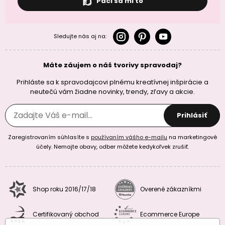
Páči sa mi to
Sledujte nás aj na:
Máte záujem o náš tvorivy spravodaj?
Prihláste sa k spravodajcovi plnému kreatívnej inšpirácie a
neutečú vám žiadne novinky, trendy, zľavy a akcie.
Prihlásiť
Zaregistrovaním súhlasíte s
používaním vášho e-mailu
na marketingové
účely. Nemajte obavy, odber môžete kedykoľvek zrušiť.
Shop roku 2016/17/18
Overené zákazníkmi
Certifikovaný obchod
Ecommerce Europe