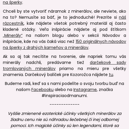
na šperky
.
Chceli by ste vytvoriť náramok z minerálov, ale neviete, ako
na to? Nemusíte sa báť, je to jednoduché! Prezrite si
náš
rázcestník
, kde nájdete všetok potrebný materiál aj často
kladené otázky. Veľa inšpirácie nájdete aj pod štítkom
„Minerály“
na našom blogu alebo v sekcii Návodov a
inšpirácie, kde na vás čaká viac než
150 originálnych návodov
na šperky z drahých kameňov a minerálov
.
Ak sa aj tak necítite na tvorenie, ale napriek tomu vás
minerály nadchli, predávame tiež
darčekové sady
tromlovaných minerálov
priamo na mieru pre všetky
znamenia. Darčekový balíček pre Kozorožca nájdete
tu
.
Budeme radi, keď sa s nami podelíte o svoju tvorbu buď na
našom
Facebooku
alebo na
Instagrame
, značka
#inspiraciaodmanumi.
-------------
Vyššie zmienené ezoterické účinky všetkých minerálov za
žiadnu cenu nie sú náhradou liečebnej či inej odbornej
pomoci. Ich magické účinky sú len legendami, ktoré sa