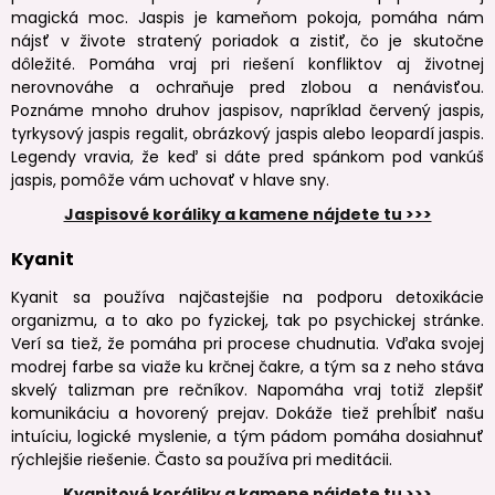
magická moc. Jaspis je kameňom pokoja, pomáha nám
nájsť v živote stratený poriadok a zistiť, čo je skutočne
dôležité. Pomáha vraj pri riešení konfliktov aj životnej
nerovnováhe a ochraňuje pred zlobou a nenávisťou.
Poznáme mnoho druhov jaspisov, napríklad červený jaspis,
tyrkysový jaspis regalit, obrázkový jaspis alebo leopardí jaspis.
Legendy vravia, že keď si dáte pred spánkom pod vankúš
jaspis, pomôže vám uchovať v hlave sny.
Jaspisové koráliky a kamene nájdete tu >>>
Kyanit
Kyanit sa používa najčastejšie na podporu detoxikácie
organizmu, a to ako po fyzickej, tak po psychickej stránke.
Verí sa tiež, že pomáha pri procese chudnutia. Vďaka svojej
modrej farbe sa viaže ku krčnej čakre, a tým sa z neho stáva
skvelý talizman pre rečníkov. Napomáha vraj totiž zlepšiť
komunikáciu a hovorený prejav. Dokáže tiež prehĺbiť našu
intuíciu, logické myslenie, a tým pádom pomáha dosiahnuť
rýchlejšie riešenie. Často sa používa pri meditácii.
Kyanitové koráliky a kamene nájdete tu >>>