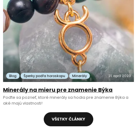
Blog
Šperky podľa horoskopu
Minerály
21. apríl 2023
Minerály na mieru pre znamenie Býka
Poďte sa pozrieť, ktoré minerály sa hodia pre znamenie Býka a
aké majú vlastnosti!
VŠETKY ČLÁNKY