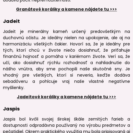
Granátové koráliky a kamene nájdete tu >>>
Jadeit
Jadeit je minerálny kameň určený predovšetkým na
duchovnú očistu. Je ideálny nielen na upokojenie, ale aj na
harmonizáciu všetkých čakier. Hovorí sa, že je ideálny pre
tých, ktorí chcú v živote niečo dosiahnuť, že priťahuje
finančnú hojnosť a pomáha v kariérnom živote. Verí sa, že
učí, ako dosiahnuť rýchlu rozhodnosť a nahliadnutie do
nášho vnútra, aby sme pochopili naše skutočné sny. Je
vhodný pre všetkých, ktorí si neveria, keďže dodáva
sebadôveru a pohlcuje vraj naše vlastné negatívne
myšlienky.
Jadeitové koráliky a kamene nájdete tu >>>
Jaspis
Jaspis bol kvôli svojej širokej škále zemitých farieb a
dostupnosti odpradávna používaný na výrobu predmetov a
pečatidiel. Okrem praktického využitia mu bola pripisovaná aj