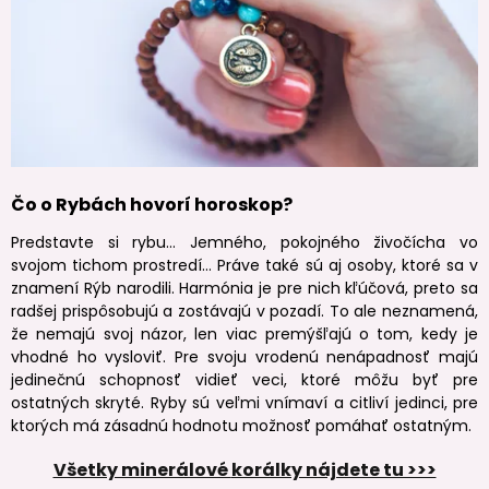
Čo o Rybách hovorí horoskop?
Predstavte si rybu… Jemného, pokojného živočícha vo
svojom tichom prostredí… Práve také sú aj osoby, ktoré sa v
znamení Rýb narodili. Harmónia je pre nich kľúčová, preto sa
radšej prispôsobujú a zostávajú v pozadí. To ale neznamená,
že nemajú svoj názor, len viac premýšľajú o tom, kedy je
vhodné ho vysloviť. Pre svoju vrodenú nenápadnosť majú
jedinečnú schopnosť vidieť veci, ktoré môžu byť pre
ostatných skryté. Ryby sú veľmi vnímaví a citliví jedinci, pre
ktorých má zásadnú hodnotu možnosť pomáhať ostatným.
Všetky minerálové
korálky nájdete tu >>>