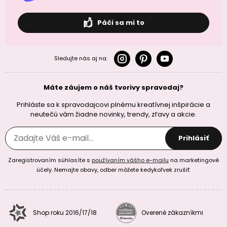
Páči sa mi to
Sledujte nás aj na:
Máte záujem o náš tvorivy spravodaj?
Prihláste sa k spravodajcovi plnému kreatívnej inšpirácie a
neutečú vám žiadne novinky, trendy, zľavy a akcie.
Prihlásiť
Zaregistrovaním súhlasíte s
používaním vášho e-mailu
na marketingové
účely. Nemajte obavy, odber môžete kedykoľvek zrušiť.
Shop roku 2016/17/18
Overené zákazníkmi