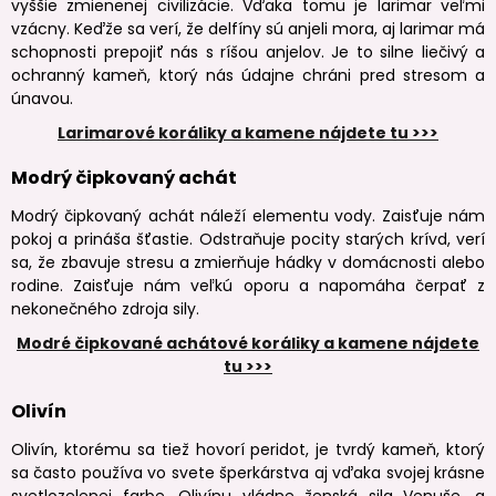
vyššie zmienenej civilizácie. Vďaka tomu je larimar veľmi
vzácny. Keďže sa verí, že delfíny sú anjeli mora, aj larimar má
schopnosti prepojiť nás s ríšou anjelov. Je to silne liečivý a
ochranný kameň, ktorý nás údajne chráni pred stresom a
únavou.
Larimarové koráliky a kamene nájdete tu >>>
Modrý čipkovaný achát
Modrý čipkovaný achát náleží elementu vody. Zaisťuje nám
pokoj a prináša šťastie. Odstraňuje pocity starých krívd, verí
sa, že zbavuje stresu a zmierňuje hádky v domácnosti alebo
rodine. Zaisťuje nám veľkú oporu a napomáha čerpať z
nekonečného zdroja sily.
Modré čipkované achátové koráliky a kamene nájdete
tu >>>
Olivín
Olivín, ktorému sa tiež hovorí peridot, je tvrdý kameň, ktorý
sa často používa vo svete šperkárstva aj vďaka svojej krásne
svetlozelenej farbe. Olivínu vládne ženská sila Venuše, a