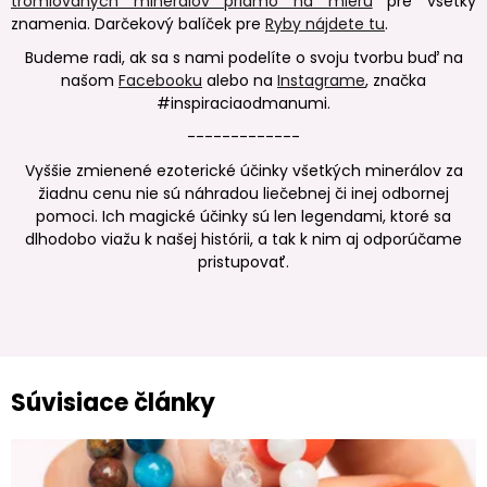
tromlovaných minerálov priamo na mieru
pre všetky
znamenia. Darčekový balíček pre
Ryby nájdete tu
.
Budeme radi, ak sa s nami podelíte o svoju tvorbu buď na
našom
Facebooku
alebo na
Instagrame
, značka
#inspiraciaodmanumi.
-------------
Vyššie zmienené ezoterické účinky všetkých minerálov za
žiadnu cenu nie sú náhradou liečebnej či inej odbornej
pomoci. Ich magické účinky sú len legendami, ktoré sa
dlhodobo viažu k našej histórii, a tak k nim aj odporúčame
pristupovať.
Súvisiace články