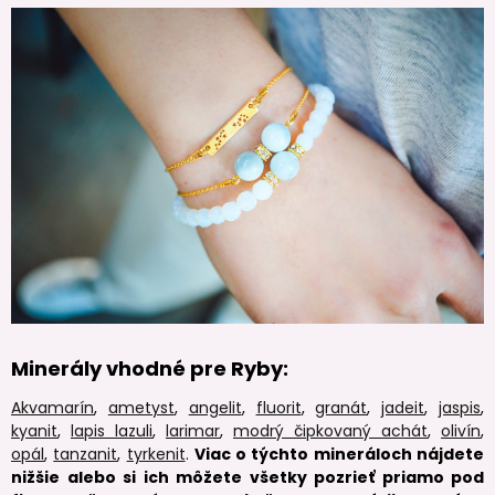
Minerály vhodné pre Ryby:
Akvamarín
,
ametyst
,
angelit
,
fluorit
,
granát
,
jadeit
,
jaspis
,
kyanit
,
lapis lazuli
,
larimar
,
modrý čipkovaný achát
,
olivín
,
opál
,
tanzanit
,
tyrkenit
.
Viac o týchto mineráloch nájdete
nižšie alebo si ich môžete všetky pozrieť priamo pod