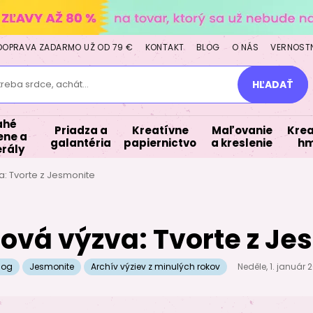
DOPRAVA ZADARMO UŽ OD 79 €
KONTAKT
BLOG
O NÁS
VERNOST
treba srdce, achát...
HĽADAŤ
ahé
Priadza a
Kreatívne
Maľovanie
Krea
ne a
galantéria
papiernictvo
a kreslenie
hm
rály
: Tvorte z Jesmonite
ová výzva: Tvorte z Je
log
Jesmonite
Archív výziev z minulých rokov
Neděle, 1. január 