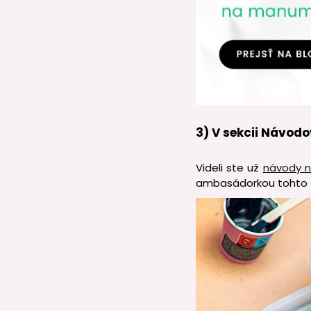
3) V sekcii Návodo
Videli ste už
návody n
ambasádorkou tohto tr