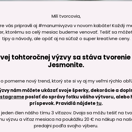
Milí tvorcovia,
e vás pripravili aj #manumivyzva v novom kabáte! Každý m
er, ktorému sa celý mesiac budeme venovať. Tešiť sa môžete
tipy a návody, ale opäť aj na súťaž o super kreatívne ceny.
vej tohtoročnej výzvy sa stáva tvorenie
Jesmonite.
 o pomerne nový trend, ktorý ste si vy aj my veľmi rýchlo obľúb
 výzvy nám môžete ukázať svoje šperky, dekorácie a dopl
nstagrame
poslať do správy fotku vášho výtvoru, alebo 
príspevok. Pravidlá nájdete
tu
.
jeden člen nášho tímu 3 víťazov. Dvaja sa môžu tešiť na tvo
nu výzvu a víťaz mesiaca na poukážku 20 € na nákup na na
predajni podľa svojho výberu.