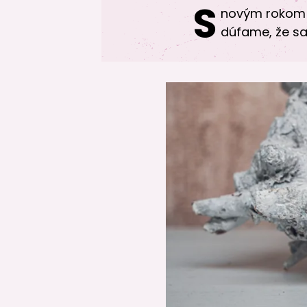
S
novým rokom p
dúfame, že sa