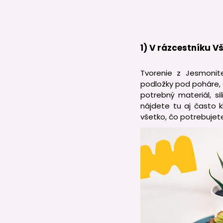
1) V rázcestníku V
Tvorenie z Jesmonite
podložky pod poháre, š
potrebný materiál, s
nájdete tu aj často 
všetko, čo potrebujete