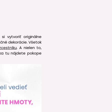
i vytvoriť originálne
nkčné dekorácie. Všetok
zcestníku
. A nielen to,
tka tu nájdete pokope