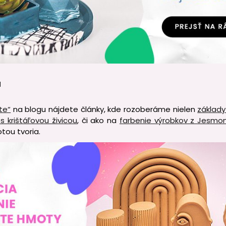
u
te“
na blogu nájdete články, kde rozoberáme nielen
základy
s krištáľovou živicou
, či ako na
farbenie výrobkov z Jesmon
otou tvoria.