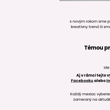
s novým rokom sme pr
kreatívny trend či sm
Témou pr
Ide
Aj v rámci tejto
Facebooku
alebo
I
Každý mesiac vyberie 
zameraný na aktuál