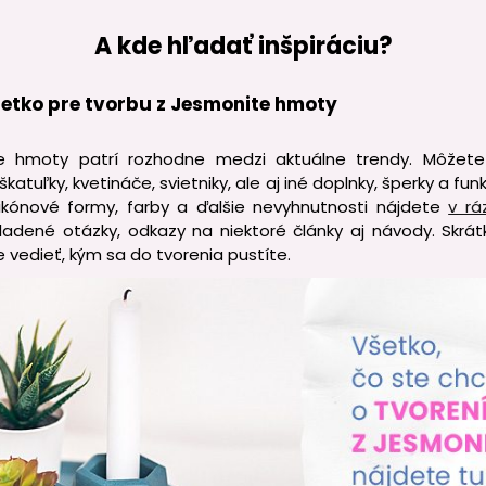
A kde hľadať inšpiráciu?
šetko pre tvorbu z Jesmonite hmoty
 hmoty patrí rozhodne medzi aktuálne trendy. Môžete s
katuľky, kvetináče, svietniky, ale aj iné doplnky, šperky a fu
ilikónové formy, farby a ďalšie nevyhnutnosti nájdete
v rá
kladené otázky, odkazy na niektoré články aj návody. Skrá
 vedieť, kým sa do tvorenia pustíte.