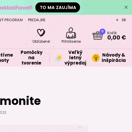
NÝ PROGRAM
PREDAJNE
SK
CZ
0
Košík
0,00 €
Obľúbené
Prihlásenie
Pomôcky
Veľký
tívne
Návody &
na
letný
oty
Inšpirácia
tvorenie
výpredaj
smonite
2023