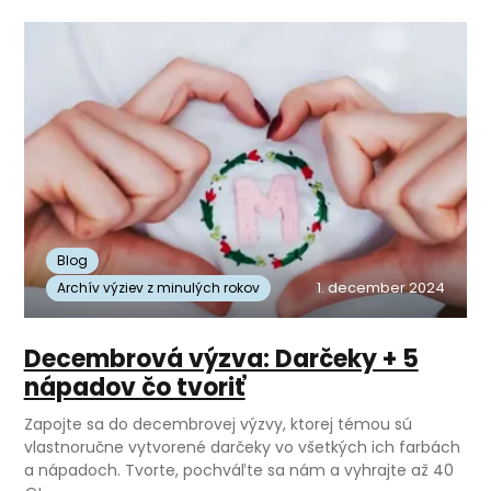
Blog
1. december 2024
Archív výziev z minulých rokov
Decembrová výzva: Darčeky + 5
nápadov čo tvoriť
Zapojte sa do decembrovej výzvy, ktorej témou sú
vlastnoručne vytvorené darčeky vo všetkých ich farbách
a nápadoch. Tvorte, pochváľte sa nám a vyhrajte až 40