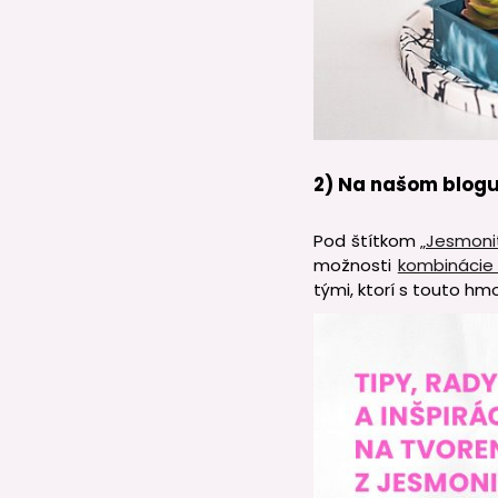
2) Na našom blog
Pod štítkom
„Jesmoni
možnosti
kombinácie 
tými, ktorí s touto hm