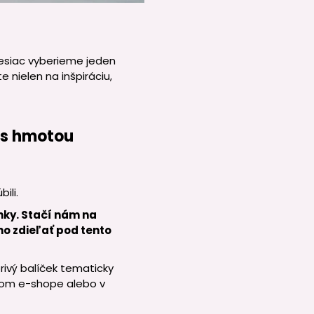
esiac vyberieme jeden
 nielen na inšpiráciu,
 s hmotou
ili.
nky. Stačí nám na
ho zdieľať pod tento
rivý balíček tematicky
šom e-shope alebo v