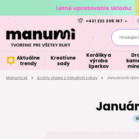
+421 222 205 167
Hľadajte 
Koráliky a
Dr
Aktuálne
Kreatívne
výroba
kame
trendy
sady
šperkov
mine
Manumi.sk
Archív výziev z minulých rokov
Januárová výzva
Január
B