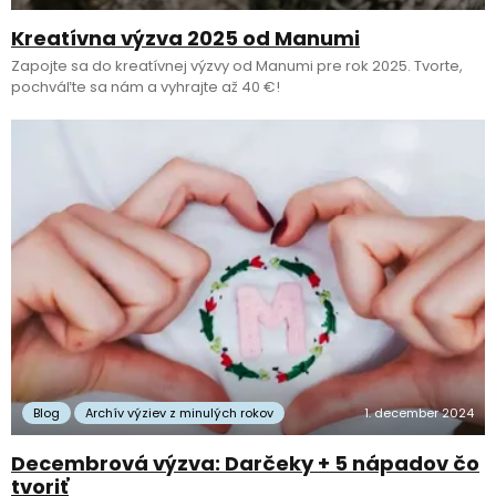
Kreatívna výzva 2025 od Manumi
Zapojte sa do kreatívnej výzvy od Manumi pre rok 2025. Tvorte,
pochváľte sa nám a vyhrajte až 40 €!
Blog
Archív výziev z minulých rokov
1. december 2024
Decembrová výzva: Darčeky + 5 nápadov čo
tvoriť