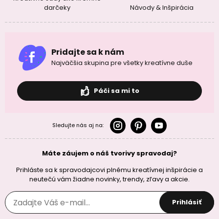
darčeky
Návody & Inšpirácia
Pridajte sa k nám
Najväčšia skupina pre všetky kreatívne duše
Páči sa mi to
Sledujte nás aj na:
Máte záujem o náš tvorivy spravodaj?
Prihláste sa k spravodajcovi plnému kreatívnej inšpirácie a
neutečú vám žiadne novinky, trendy, zľavy a akcie.
Prihlásiť