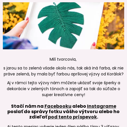
Milí tvorcovia,
s jarou sa to zelená všade okolo nás, tak aká iná farba, ak nie
práve zelená, by mala byť farbou aprílovej výzvy od Korálok?
Aj v rámci tejto výzvy nám môžete ukázať svoje šperky a
dekorácie v zelených tónoch a zapojiť sa tak do súťaže o
super kreatívne ceny!
Stačí nám na
Facebooku
alebo
Instagrame
poslať do správy fotku vášho výtvoru alebo ho
zdieľať
pod tento príspevok
.
Aj tento mesiac vyberie jeden člen nášho tímu 3 víťazov.