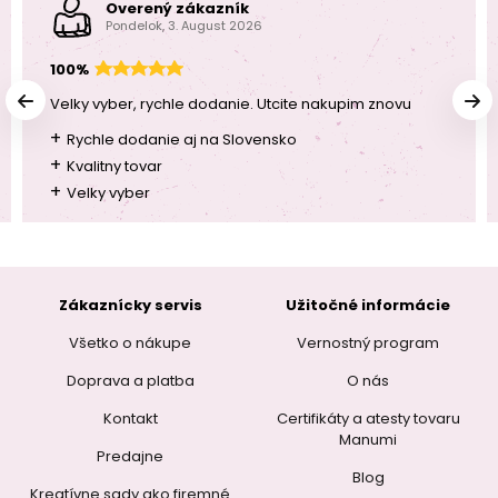
Overený zákazník
Pondelok, 3. August 2026
100%
Velky vyber, rychle dodanie. Utcite nakupim znovu
+
Rychle dodanie aj na Slovensko
+
Kvalitny tovar
+
Velky vyber
Zákaznícky servis
Užitočné informácie
Všetko o nákupe
Vernostný program
Doprava a platba
O nás
Kontakt
Certifikáty a atesty tovaru
Manumi
Predajne
Blog
Kreatívne sady ako firemné