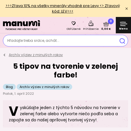
>>>Zľava 10% na všetky minerály vhodné pre Levy <> Zľavový
kód: LEV<<<
0
Menu
0,00 €
Obľúbené
Prihlásenie
Hľadajte treba srdce, achát...
Archív výziev z minulých rokov
5 tipov na tvorenie v zelenej
farbe!
Blog
Archív výziev z minulých rokov
Piatok, 1. apríl 2022
V
yskúšajte jeden z týchto 5 návodov na tvorenie v
zelenej farbe alebo vytvorte niečo podľa seba a
zapojte sa do našej aprílovej tvorivej výzvy!