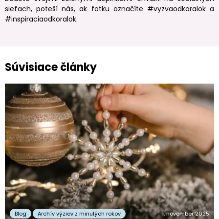
sieťach, poteší nás, ak fotku označíte #vyzvaodkoralok a
#inspiraciaodkoralok.
Súvisiace články
Blog
Archív výziev z minulých rokov
1. november 2025