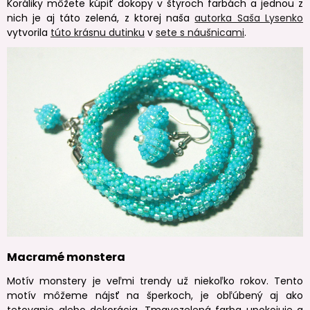
Koráliky môžete kúpiť dokopy v štyroch farbách a jednou z
nich je aj táto zelená, z ktorej naša
autorka Saša Lysenko
vytvorila
túto krásnu dutinku
v
sete s náušnicami
.
Macramé monstera
Motív monstery je veľmi trendy už niekoľko rokov. Tento
motív môžeme nájsť na šperkoch, je obľúbený aj ako
tetovanie alebo dekorácia. Tmavozelená farba upokojuje a