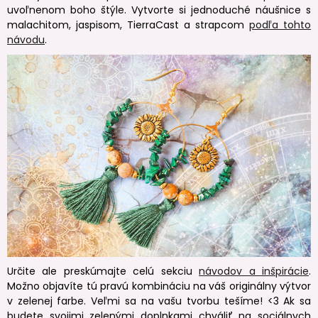
uvoľnenom boho štýle. Vytvorte si jednoduché náušnice s
malachitom, jaspisom, TierraCast a strapcom
podľa tohto
návodu
.
Určite ale preskúmajte celú sekciu
návodov a inšpirácie
.
Možno objavíte tú pravú kombináciu na váš originálny výtvor
v zelenej farbe. Veľmi sa na vašu tvorbu tešíme! <3 Ak sa
budete svojimi zelenými doplnkami chváliť na sociálnych