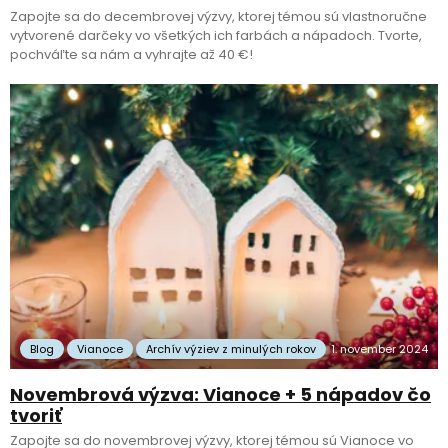
Zapojte sa do decembrovej výzvy, ktorej témou sú vlastnoručne
vytvorené darčeky vo všetkých ich farbách a nápadoch. Tvorte,
pochváľte sa nám a vyhrajte až 40 €!
Blog
Vianoce
Archív výziev z minulých rokov
1. november 2024
Novembrová výzva: Vianoce + 5 nápadov čo
tvoriť
Zapojte sa do novembrovej výzvy, ktorej témou sú Vianoce vo