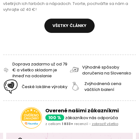
všetkých ich farbách a nápadoch. Tvorte, pochváľte sa nám a
vyhrajte až 40 €!
VŠETKY ČLÁNKY
Doprava zadarmo už od 79
Výhodné spôsoby
€ a všetko skladom je
doručenia na Slovensko
ihneď na odoslanie
Zvýhodnená cena
České lokálne výrobky
väčších balení
Overené našimi zákazníkmi
100 %
zákazníkov nás odporúča
z celkom
1 833+
recenzií -
zobraziť všetko