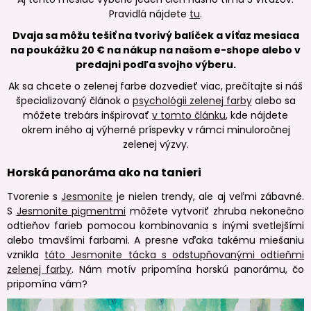
Pravidlá nájdete
tu
.
Dvaja sa môžu tešiť na tvorivý balíček a víťaz mesiaca
na poukážku 20 € na nákup na našom e-shope alebo v
predajni podľa svojho výberu.
Ak sa chcete o zelenej farbe dozvedieť viac, prečítajte si náš
špecializovaný článok o
psychológii zelenej farby
alebo sa
môžete trebárs inšpirovať
v tomto článku
, kde nájdete
okrem iného aj výherné príspevky v rámci minuloročnej
zelenej výzvy.
Horská panoráma ako na tanieri
Tvorenie s
Jesmonite
je nielen trendy, ale aj veľmi zábavné.
S
Jesmonite pigmentmi
môžete vytvoriť zhruba nekonečno
odtieňov farieb pomocou kombinovania s inými svetlejšími
alebo tmavšími farbami. A presne vďaka takému miešaniu
vznikla
táto Jesmonite tácka s odstupňovanými odtieňmi
zelenej farby
. Nám motív pripomína horskú panorámu, čo
pripomína vám?