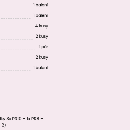
1 balení
1 balení
4 kusy
2 kusy
1 pár
2 kusy
1 balení
-
y 3x PR10 – 1x PR8 –
-2)