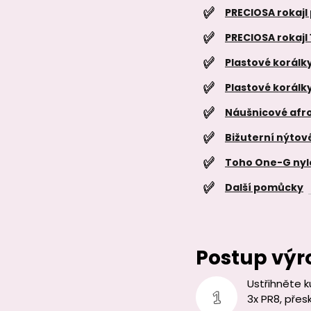
PRECIOSA rokajl
PRECIOSA rokajl 
Plastové korálk
Plastové korálk
Náušnicové afro
Bižuterní nýtov
Toho One-G nyl
Další pomůcky
Postup výr
Ustřihněte k
3x PR8, přes