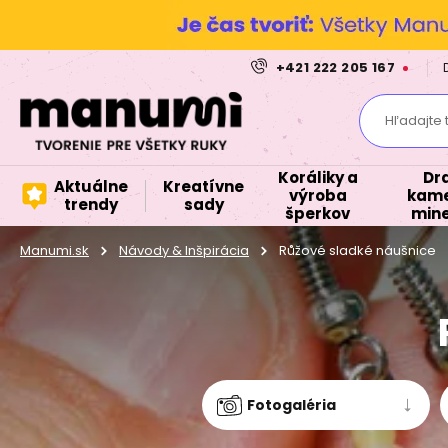
+421 222 205 167
Hľadajte 
Koráliky a
Dr
Aktuálne
Kreatívne
výroba
kame
trendy
sady
šperkov
mine
Manumi.sk
Návody & Inšpirácia
Růžové sladké náušnice
Fotogaléria