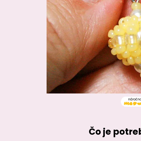
náročn
Čo je potr