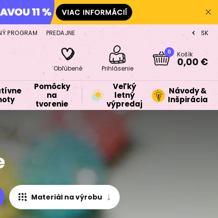
NÝ PROGRAM
PREDAJNE
SK
CZ
0
Košík
0,00 €
Obľúbené
Prihlásenie
Pomôcky
Veľký
tívne
Návody &
na
letný
oty
Inšpirácia
tvorenie
výpredaj
e
Materiál na výrobu