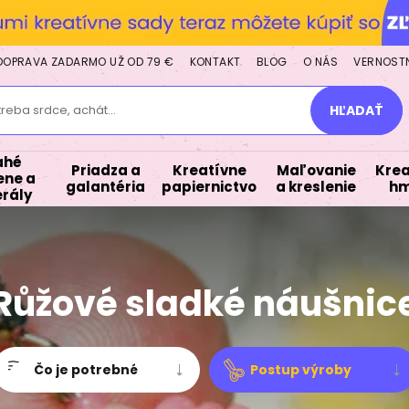
DOPRAVA ZADARMO UŽ OD 79 €
KONTAKT
BLOG
O NÁS
VERNOST
treba srdce, achát...
HĽADAŤ
ahé
Priadza a
Kreatívne
Maľovanie
Krea
ne a
galantéria
papiernictvo
a kreslenie
hm
rály
Růžové sladké náušnic
Čo je potrebné
Postup výroby