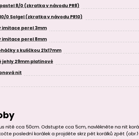
 pastel 8/0 (zkratka v návodu PR8)
10/0 Solgel (zkratka v návodu PR10)
y imitace perel 3mm
y imitace perel 8mm
háčky s kuličkou 21x17mm
é jehly 29mm platinové
onová nit
oby
us nitě cca 50cm. Odstupte cca 5cm, navlékněte na nit korálk
kočte poslední korálek a projděte skrz pět korálků zpět (obr.1