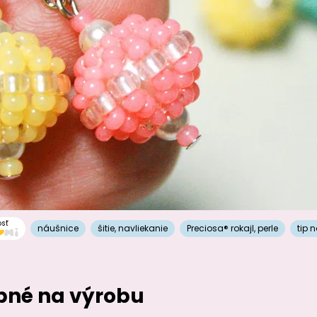
osť
náušnice
šitie
,
navliekanie
Preciosa® rokajl
,
perle
tip 
ebné na výrobu